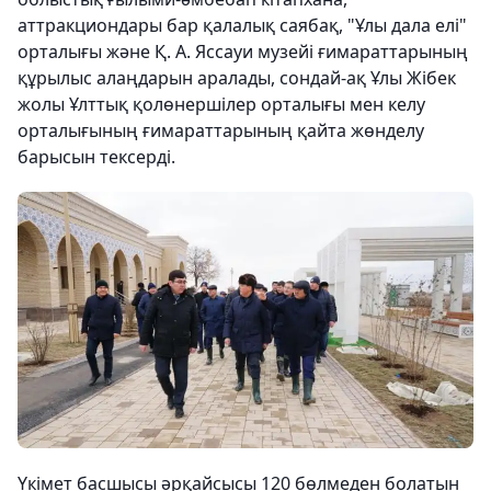
аттракциондары бар қалалық саябақ, "Ұлы дала елі"
орталығы және Қ. А. Яссауи музейі ғимараттарының
құрылыс алаңдарын аралады, сондай-ақ Ұлы Жібек
жолы Ұлттық қолөнершілер орталығы мен келу
орталығының ғимараттарының қайта жөнделу
барысын тексерді.
Үкімет басшысы әрқайсысы 120 бөлмеден болатын