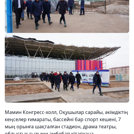
Мамин Конгресс-холл, Оқушылар сарайы, әкімдіктің
кеңселер ғимараты, бассейні бар спорт кешені, 7
мың орынға шақталған стадион, драма театры,
облыстық ғылыми-әмбебап кітапхана,