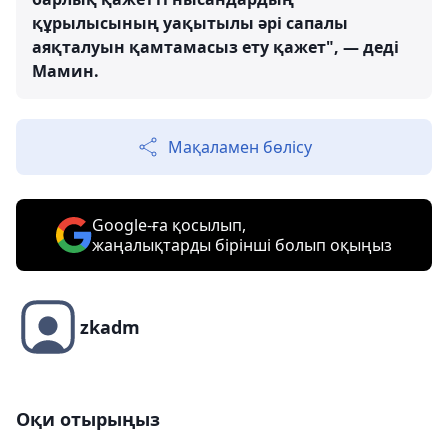
құрылысының уақытылы әрі сапалы
аяқталуын қамтамасыз ету қажет", — деді
Мамин.
Мақаламен бөлісу
Google-ға қосылып,
жаңалықтарды бірінші болып оқыңыз
zkadm
Оқи отырыңыз