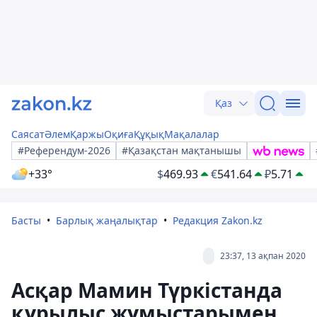
Қаз
Саясат
Әлем
Қаржы
Оқиға
Құқық
Мақалалар
#Референдум-2026
#Қазақстан мақтанышы
+33°
$
469.93
€
541.64
₽
5.71
Басты
Барлық жаңалықтар
Редакция Zakon.kz
23:37, 13 ақпан 2020
Асқар Мамин Түркістанда
құрылыс жұмыстарымен