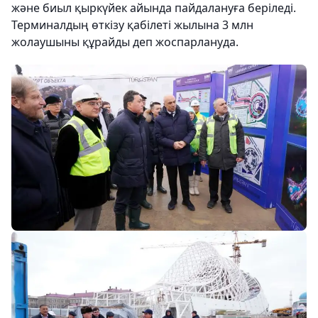
және биыл қыркүйек айында пайдалануға беріледі.
Терминалдың өткізу қабілеті жылына 3 млн
жолаушыны құрайды деп жоспарлануда.