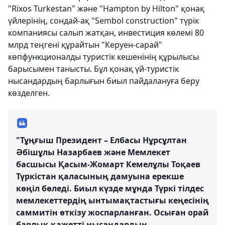
"Rixos Turkestan" және "Hampton by Hilton" қонақ
үйлерінің, сондай-ақ "Sembol construction" түрік
компаниясы салып жатқан, инвестиция көлемі 80
млрд теңгені құрайтын "Керуен-сарай"
көпфункционалды туристік кешенінің құрылысы
барысымен танысты. Бұл қонақ үй-туристік
нысандардың барлығын биыл пайдалануға беру
көзделген.
"Тұңғыш Президент – Елбасы Нұрсұлтан
Әбішұлы Назарбаев және Мемлекет
басшысы Қасым-Жомарт Кемелұлы Тоқаев
Түркістан қаласының дамуына ерекше
көңіл бөледі. Биыл күзде мұнда Түркі тілдес
мемлекеттердің ынтымақтастығы кеңесінің
саммитін өткізу жоспарланған. Осыған орай
барлық қажетті нысандардың