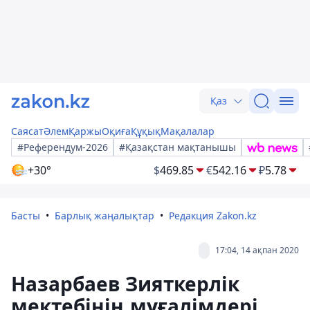
Қаз
Саясат
Әлем
Қаржы
Оқиға
Құқық
Мақалалар
#Референдум-2026
#Қазақстан мақтанышы
+30°
$
469.85
€
542.16
₽
5.78
Басты
Барлық жаңалықтар
Редакция Zakon.kz
17:04, 14 ақпан 2020
Назарбаев Зияткерлік
мектебінің мұғалімдері