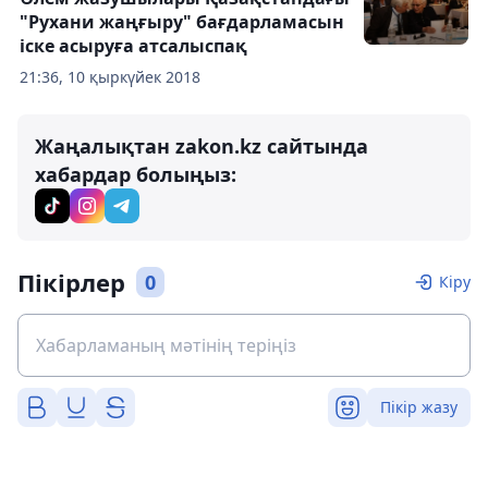
"Рухани жаңғыру" бағдарламасын
іске асыруға атсалыспақ
21:36, 10 қыркүйек 2018
Жаңалықтан zakon.kz сайтында
хабардар болыңыз:
Пікірлер
0
Кіру
Пікір жазу