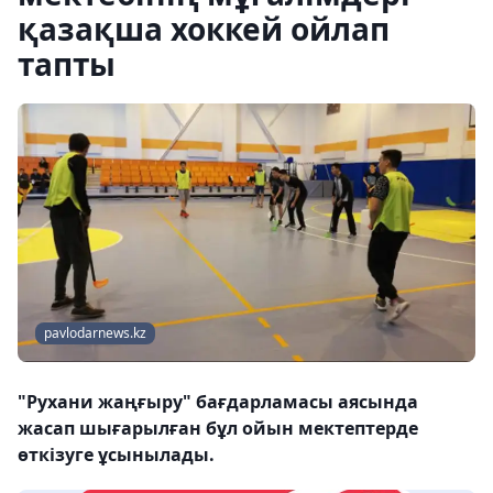
қазақша хоккей ойлап
тапты
pavlodarnews.kz
"Рухани жаңғыру" бағдарламасы аясында
жасап шығарылған бұл ойын мектептерде
өткізуге ұсынылады.