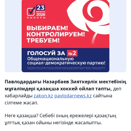
Павлодардағы Назарбаев Зияткерлік мектебінің
мұғалімдері қазақша хоккей ойлап тапты,
деп
хабарлайды
zakon.kz
pavlodarnews.kz
сайтына
сілтеме жасап.
Неге қазақша? Себебі оның ережелері қазақтың
ұлттық қазан ойыны негізінде жасалыпты.