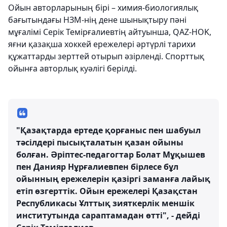
Ойын авторларының бірі – химия-биологиялық
бағытындағы НЗМ-нің дене шынықтыру пәні
мұғалімі Серік Темірғалиевтің айтуынша, QAZ-HOK,
яғни қазақша хоккей ережелері әртүрлі тарихи
құжаттарды зерттей отырып әзірленді. Спорттық
ойынға авторлық куәлігі берілді.
"Қазақтарда ертеде қорғаныс пен шабуыл
тәсілдері пысықталатын қазан ойыны
болған. Әріптес-педагогтар Болат Мұқышев
пен Данияр Нұрғалиевпен бірлесе бұл
ойынның ережелерін қазіргі заманға лайық
етіп өзгерттік. Ойын ережелері Қазақстан
Республикасы Ұлттық зияткерлік меншік
институтында сараптамадан өтті", - дейді