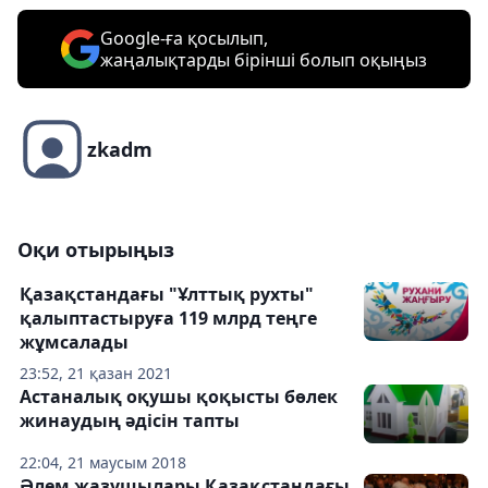
Google-ға қосылып,
жаңалықтарды бірінші болып оқыңыз
zkadm
Оқи отырыңыз
Қазақстандағы "Ұлттық рухты"
қалыптастыруға 119 млрд теңге
жұмсалады
23:52, 21 қазан 2021
Астаналық оқушы қоқысты бөлек
жинаудың әдісін тапты
22:04, 21 маусым 2018
Әлем жазушылары Қазақстандағы