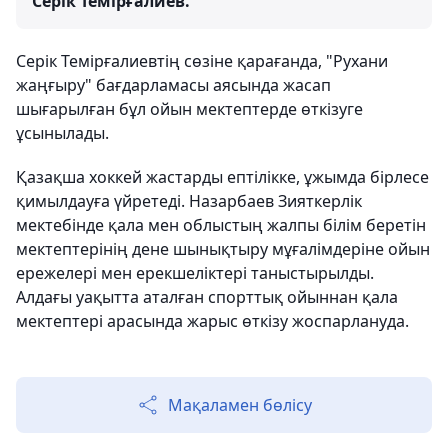
Серік Темірғалиев.
Серік Темірғалиевтің сөзіне қарағанда, "Рухани
жаңғыру" бағдарламасы аясында жасап
шығарылған бұл ойын мектептерде өткізуге
ұсынылады.
Қазақша хоккей жастарды ептілікке, ұжымда бірлесе
қимылдауға үйретеді. Назарбаев Зияткерлік
мектебінде қала мен облыстың жалпы білім беретін
мектептерінің дене шынықтыру мұғалімдеріне ойын
ережелері мен ерекшеліктері таныстырылды.
Алдағы уақытта аталған спорттық ойыннан қала
мектептері арасында жарыс өткізу жоспарлануда.
Мақаламен бөлісу