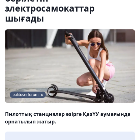
электросамокаттар
шығады
polituserforum.ru
Пилоттық станциялар әзірге ҚазҰУ аумағында
орнатылып жатыр.