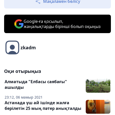
Мақаламен бөлісу
Google-ға қосылып,
жаңалықтарды бірінші болып оқыңыз
zkadm
Оқи отырыңыз
Алматыда "Елбасы саябағы"
ашылды
23:12, 06 мамыр 2021
Астанада үш ай ішінде жалға
берілетін 25 мың пәтер анықталды