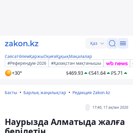
Қаз
Саясат
Әлем
Қаржы
Оқиға
Құқық
Мақалалар
#Референдум-2026
#Қазақстан мақтанышы
+30°
$
469.93
€
541.64
₽
5.71
Басты
Барлық жаңалықтар
Редакция Zakon.kz
17:40, 17 ақпан 2020
Наурызда Алматыда жалға
берілетін