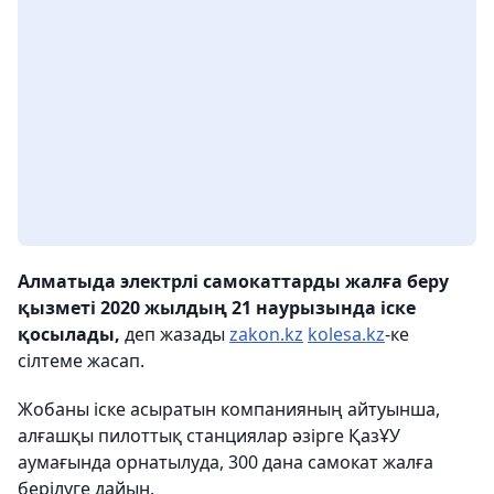
Алматыда электрлі самокаттарды жалға беру
қызметі 2020 жылдың 21 наурызында іске
қосылады,
деп жазады
zakon.kz
kolesa.kz
-ке
сілтеме жасап.
Жобаны іске асыратын компанияның айтуынша,
алғашқы пилоттық станциялар әзірге ҚазҰУ
аумағында орнатылуда, 300 дана самокат жалға
берілуге дайын.