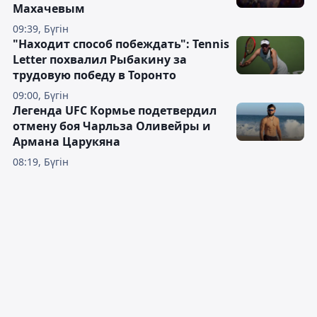
Махачевым
09:39, Бүгін
"Находит способ побеждать": Tennis
Letter похвалил Рыбакину за
трудовую победу в Торонто
09:00, Бүгін
Легенда UFC Кормье подетвердил
отмену боя Чарльза Оливейры и
Армана Царукяна
08:19, Бүгін