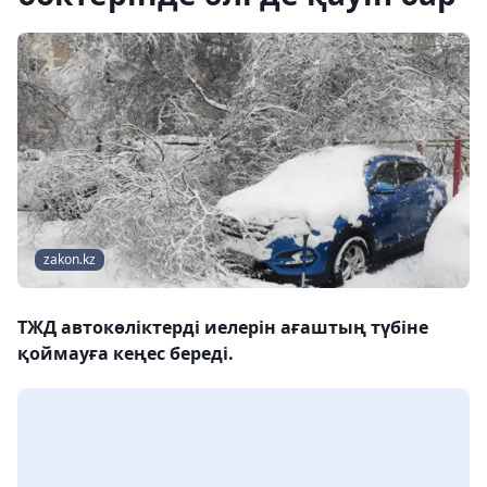
zakon.kz
ТЖД автокөліктерді иелерін ағаштың түбіне
қоймауға кеңес береді.