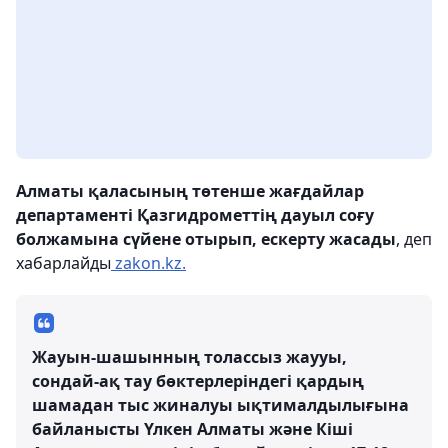
Алматы қаласының төтенше жағдайлар
департаменті Қазгидрометтің дауыл соғу
болжамына сүйене отырып, ескерту жасады
, деп
хабарлайды
zakon.kz.
Жауын-шашынның толассыз жаууы,
сондай-ақ тау бөктерлеріндегі қардың
шамадан тыс жиналуы ықтималдылығына
байланысты Үлкен Алматы және Кіші