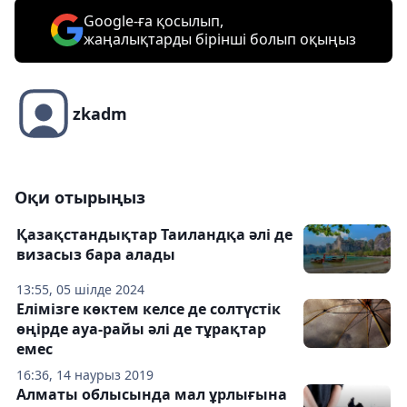
Google-ға қосылып,
жаңалықтарды бірінші болып оқыңыз
zkadm
Оқи отырыңыз
Қазақстандықтар Таиландқа әлі де
визасыз бара алады
13:55, 05 шілде 2024
Елімізге көктем келсе де солтүстік
өңірде ауа-райы әлі де тұрақтар
емес
16:36, 14 наурыз 2019
Алматы облысында мал ұрлығына