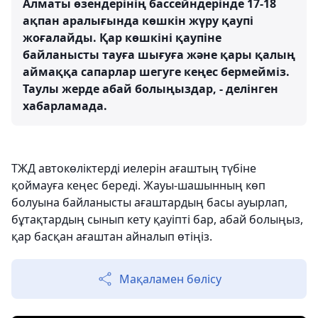
Алматы өзендерінің бассейндерінде 17-18
ақпан аралығында көшкін жүру қаупі
жоғалайды. Қар көшкіні қаупіне
байланысты тауға шығуға және қары қалың
аймаққа сапарлар шегуге кеңес бермейміз.
Таулы жерде абай болыңыздар, - делінген
хабарламада.
ТЖД автокөліктерді иелерін ағаштың түбіне
қоймауға кеңес береді. Жауы-шашынның көп
болуына байланысты ағаштардың басы ауырлап,
бұтақтардың сынып кету қауіпті бар, абай болыңыз,
қар басқан ағаштан айналып өтіңіз.
Мақаламен бөлісу