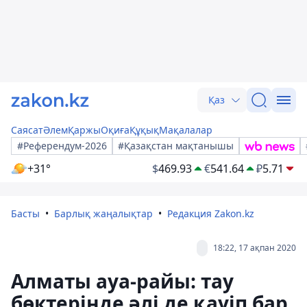
Қаз
Саясат
Әлем
Қаржы
Оқиға
Құқық
Мақалалар
#Референдум-2026
#Қазақстан мақтанышы
+31°
$
469.93
€
541.64
₽
5.71
Басты
Барлық жаңалықтар
Редакция Zakon.kz
18:22, 17 ақпан 2020
Алматы ауа-райы: тау
бөктерінде әлі де қауіп бар