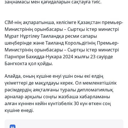
заңнамасы мен қағидаларын сақтауға тиіс.
СІМ-нің ақпаратынша, келісімге Қазақстан премьер-
Министрінің орынбасары – Сыртқы істер министрі
Мұрат Нұртілеу Таиландқа ресми сапары
шеңберінде және Таиланд Корольдігінің Премьер-
Министрінің орынбасары – Сыртқы істер министрі
Парнпри Бахидда-Нукара 2024 жылғы 23 сәуірде
Бангкокта қол қойды.
Алайда, оның күшіне енуі үшін оны екі елдің
үкіметтері де мақұлдауы керек. Ол мемлекетішілік
рәсімдердің аяқталғаны туралы дипломатиялық
арналар арқылы соңғы жазбаша хабарламаны
алған күннен кейін күнтізбелік 30 күн өткен соң
күшіне енеді.