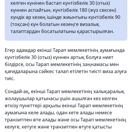
келген күнінен бастап күнтізбелік 30 (отыз)
күннен аспайтын, күнтізбелік 180 (жүз сексен)
күндік әр кезең ішінде жиынтығы күнтізбелік 90
(тоқсан) күн болатын кезеңге визалық
талаптардан босатылатыны қарастырылған.
Егер адамдар екінші Тарап мемлекетінің аумағында
күнтізбелік 30 (отыз) күннен артық болуға ниет
білдірсе, осы Тарап мемлекетінің заңнамасы мен
қағидаларына сәйкес талап етілетін тиісті виза алуға
тиіс.
Сондай-ақ, екінші Тарап мемлекетінің халықаралық
жолаушылар қатынасы үшін ашылған кез келген
өткізу пункттері арқылы екінші Тарап мемлекетінің
аумағына келе алады, одан кете алады немесе
транзитпен өте алады және осы Тарап мемлекетінің
келуге, кетуге және транзитпен өтуге қатысты