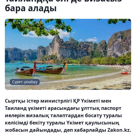
бара алады
Сурет: pixabay
Сыртқы істер министрлігі ҚР Үкіметі мен
Таиланд үкіметі арасындағы ұлттық паспорт
иелерін визалық талаптардан босату туралы
келісімді бекіту туралы Үкімет қаулысының
жобасын дайындады, деп хабарлайды Zakon.kz.