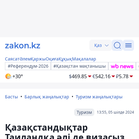
Қаз
Саясат
Әлем
Қаржы
Оқиға
Құқық
Мақалалар
#Референдум-2026
#Қазақстан мақтанышы
+30°
$
469.85
€
542.16
₽
5.78
Басты
Барлық жаңалықтар
Туризм жаңалықтары
Туризм
13:55, 05 шілде 2024
Қазақстандықтар
Таиландқа әлі де визасыз