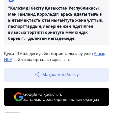
"Келісімді бекіту Қазақстан Республикасы
мен Таиланд Корольдігі арасындағы тығыз
ынтымақтастықты нығайтуға және ұлттық
паспорттардың иелеріне жеңілдетілген
визасыз тәртіпті орнатуға мүмкіндік
береді", - делінген негіздемеде.
Құжат 19 шілдеге дейін жария талқылау үшін
Ашық
НҚА
сайтында орналастырылған.
Мақаламен бөлісу
Google-ға қосылып,
жаңалықтарды бірінші болып оқыңыз