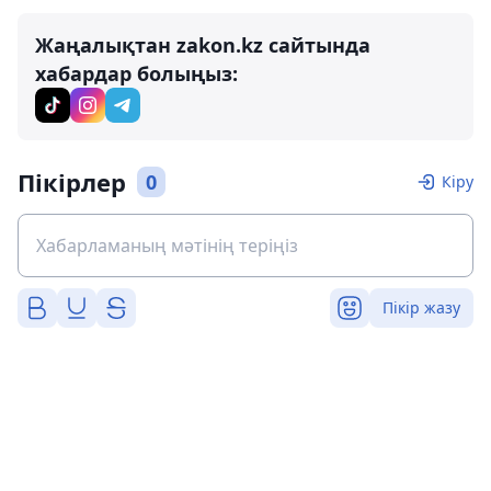
Жаңалықтан zakon.kz сайтында
хабардар болыңыз:
Пікірлер
0
Кіру
Пікір жазу