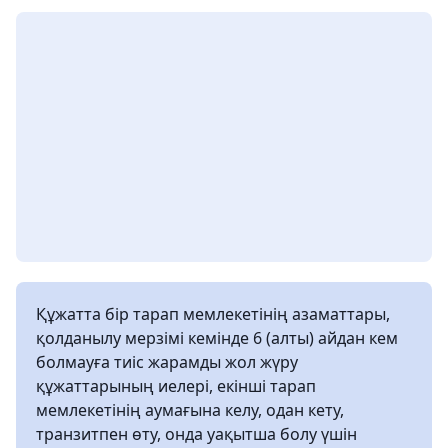
Құжатта бір тарап мемлекетінің азаматтары,
қолданылу мерзімі кемінде 6 (алты) айдан кем
болмауға тиіс жарамды жол жүру
құжаттарының иелері, екінші тарап
мемлекетінің аумағына келу, одан кету,
транзитпен өту, онда уақытша болу үшін