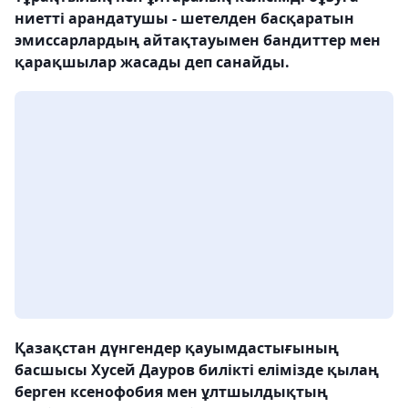
ниетті арандатушы - шетелден басқаратын
эмиссарлардың айтақтауымен бандиттер мен
қарақшылар жасады деп санайды.
Қазақстан дүнгендер қауымдастығының
басшысы Хусей Дауров билікті елімізде қылаң
берген ксенофобия мен ұлтшылдықтың