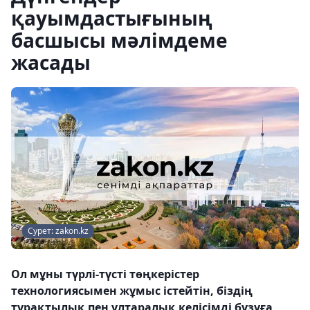
қауымдастығының
басшысы мәлімдеме
жасады
Сурет: zakon.kz
Ол мұны түрлі-түсті төңкерістер
технологиясымен жұмыс істейтін, біздің
тұрақтылық пен ұлтаралық келісімді бұзуға