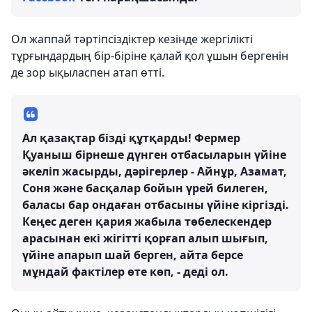
Ол жаппай тәртіпсіздіктер кезінде жергілікті
тұрғындардың бір-біріне қалай қол ұшын бергенін
де зор ықыласпен атап өтті.
Ал қазақтар бізді құтқарды! Фермер
Қуаныш бірнеше дүнген отбасыларын үйіне
әкеліп жасырды, дәрігерлер - Айнұр, Азамат,
Соня және басқалар бойын үрей билеген,
баласы бар ондаған отбасыны үйіне кіргізді.
Кеңес деген қария жабыла төбелескендер
арасынан екі жігітті қорғап алып шығып,
үйіне апарып шай берген, айта берсе
мұндай фактілер өте көп, - деді ол.