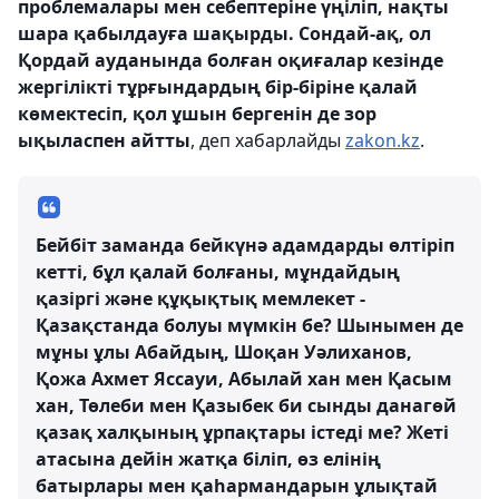
проблемалары мен себептеріне үңіліп, нақты
шара қабылдауға шақырды. Сондай-ақ, ол
Қордай ауданында болған оқиғалар кезінде
жергілікті тұрғындардың бір-біріне қалай
көмектесіп, қол ұшын бергенін де зор
ықыласпен айтты
, деп хабарлайды
zakon.kz
.
Бейбіт заманда бейкүнә адамдарды өлтіріп
кетті, бұл қалай болғаны, мұндайдың
қазіргі және құқықтық мемлекет -
Қазақстанда болуы мүмкін бе? Шынымен де
мұны ұлы Абайдың, Шоқан Уәлиханов,
Қожа Ахмет Яссауи, Абылай хан мен Қасым
хан, Төлеби мен Қазыбек би сынды данагөй
қазақ халқының ұрпақтары істеді ме? Жеті
атасына дейін жатқа біліп, өз елінің
батырлары мен қаһармандарын ұлықтай