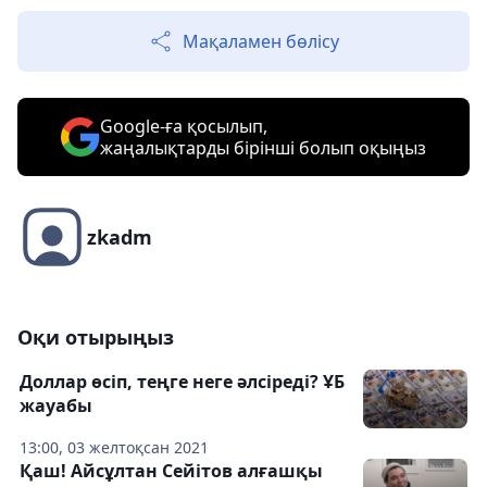
Мақаламен бөлісу
Google-ға қосылып,
жаңалықтарды бірінші болып оқыңыз
zkadm
Оқи отырыңыз
Доллар өсіп, теңге неге әлсіреді? ҰБ
жауабы
13:00, 03 желтоқсан 2021
Қаш! Айсұлтан Сейітов алғашқы