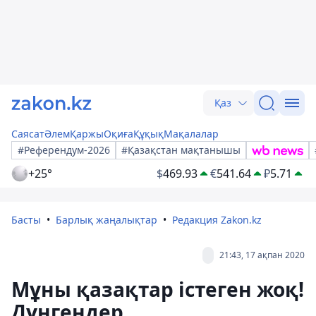
Қаз
Саясат
Әлем
Қаржы
Оқиға
Құқық
Мақалалар
#Референдум-2026
#Қазақстан мақтанышы
+25°
$
469.93
€
541.64
₽
5.71
Басты
Барлық жаңалықтар
Редакция Zakon.kz
21:43, 17 ақпан 2020
Мұны қазақтар істеген жоқ!
Дүнгендер