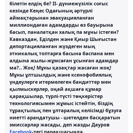
білетін елдің бе? ІІ- дүниежүзілік соғыс
кезінде Кеңес Одағының әртүрлі
аймақтарынан эвакуацияланған
миллиондаған адамдарды өз бауырына
басып, паналатқан халық па мұны істеген?
Кавказдан, Еділден және Қиыр Шығыстан
депортацияланған жүздеген мың
этникалық топтарға басына баспана мен
алдына жылы-жұмсаған ұсынған адамдар
ма?.. Жоқ! Мұны қазақтар жасаған жоқ!
Мұны ұлтшылдық және ксенофобиялық
үндеулерге итермелеген бандиттер мен
қылмыскерлер, оңай ақшаға құмар
қарақшылар, түрлі-түсті төңкерістер
технологиясымен жұмыс істейтін, біздің
тұрақтылық пен ұлтаралық келісімді бұзуға
ниетті арандатушы - шетелден басқаратын
эмиссарлар жасады, деп жазды Дауров
Facebook
-тегі парақшасында.