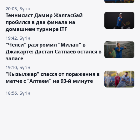
20:03, Бүгін
Теннисист Дамир Жалгасбай
пробился в два финала на
домашнем турнире ITF
19:42, Бүгін
"Челси" разгромил "Милан" в
Джакарте: Дастан Сатпаев остался в
запасе
19:10, Бүгін
"Кызылжар" спасся от поражения в
матче с "Алтаем" на 93-й минуте
18:56, Бүгін