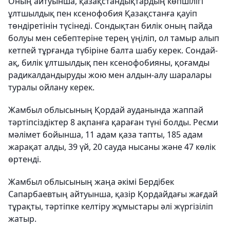
Оның айтуынша, қазақстандықтардың көпшілігі
ұлтшылдық пен ксенофобия Қазақстанға қауіп
төндіретінін түсінеді. Сондықтан билік оның пайда
болуы мен себептеріне терең үңіліп, ол тамыр алып
кетпей тұрғанда түбіріне балта шабу керек. Сондай-
ақ, билік ұлтшылдық пен ксенофобияны, қоғамды
радикалдандыруды жою мен алдын-алу шаралары
туралы ойлану керек.
Жамбыл облысының Қордай ауданында жаппай
тәртіпсіздіктер 8 ақпанға қараған түні болды. Ресми
мәлімет бойынша, 11 адам қаза тапты, 185 адам
жарақат алды, 39 үй, 20 сауда нысаны және 47 көлік
өртенді.
Жамбыл облысының жаңа әкімі Бердібек
Сапарбаевтың айтуынша, қазір Қордайдағы жағдай
тұрақты, тәртіпке келтіру жұмыстары әлі жүргізіліп
жатыр.