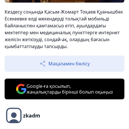
Кездесу соңында Қасым-Жомарт Тоқаев Қуанышбек
Есекеевке елді мекендерді толықтай мобильді
байланыспен қамтамасыз етіп, ауылдардағы
мектептер мен медициналық пункттерге интернет
желісін жеткізуді, сондай-ақ, олардың бағасын
қымбаттатпауды тапсырды.
Мақаламен бөлісу
Google-ға қосылып,
жаңалықтарды бірінші болып оқыңыз
zkadm