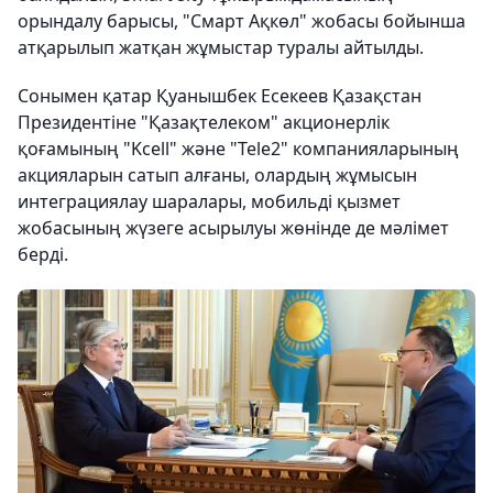
орындалу барысы, "Смарт Ақкөл" жобасы бойынша
атқарылып жатқан жұмыстар туралы айтылды.
Сонымен қатар Қуанышбек Есекеев Қазақстан
Президентіне "Қазақтелеком" акционерлік
қоғамының "Kcell" және "Tele2" компанияларының
акцияларын сатып алғаны, олардың жұмысын
интеграциялау шаралары, мобильді қызмет
жобасының жүзеге асырылуы жөнінде де мәлімет
берді.