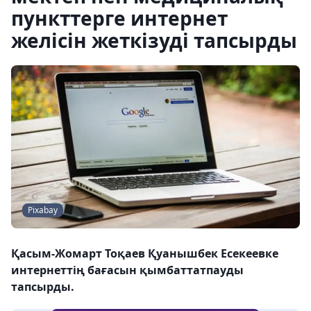
пункттерге интернет
желісін жеткізуді тапсырды
Pixabay
Қасым-Жомарт Тоқаев Қуанышбек Есекеевке
интернеттің бағасын қымбаттатпауды
тапсырды.