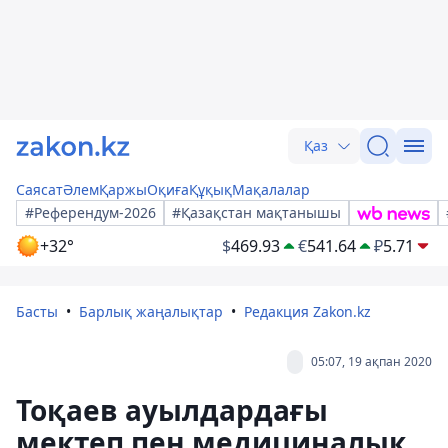
Қаз
Саясат
Әлем
Қаржы
Оқиға
Құқық
Мақалалар
#Референдум-2026
#Қазақстан мақтанышы
+32°
$
469.93
€
541.64
₽
5.71
Басты
Барлық жаңалықтар
Редакция Zakon.kz
05:07, 19 ақпан 2020
Тоқаев ауылдардағы
мектеп пен медициналық