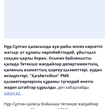
Нұр-Сұлтан қаласында ауа-райы мінез көрсетіп
жатыр: ат құлағы көрінбейтіндей, ұйытқып
соққан қарлы боран. Осыған байланысты
қалада Төтенше жағдайлар департаментінің,
қаланың азаматтық қорғау қызметтері, аудан
әкімдіктері, "ҚазАвтоЖол" РМК
қызметкерлерінің құрамы түгелдей енетін
жедел штабтар құрылды
, деп хабарлайды
zakon.kz.
Нұр-Сұлтан қаласы бойынша төтенше жағдайлар