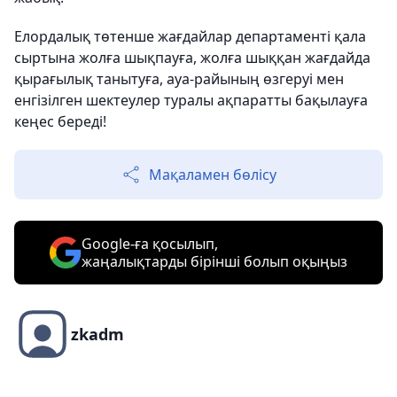
Елордалық төтенше жағдайлар департаменті қала
сыртына жолға шықпауға, жолға шыққан жағдайда
қырағылық танытуға, ауа-райының өзгеруі мен
енгізілген шектеулер туралы ақпаратты бақылауға
кеңес береді!
Мақаламен бөлісу
Google-ға қосылып,
жаңалықтарды бірінші болып оқыңыз
zkadm