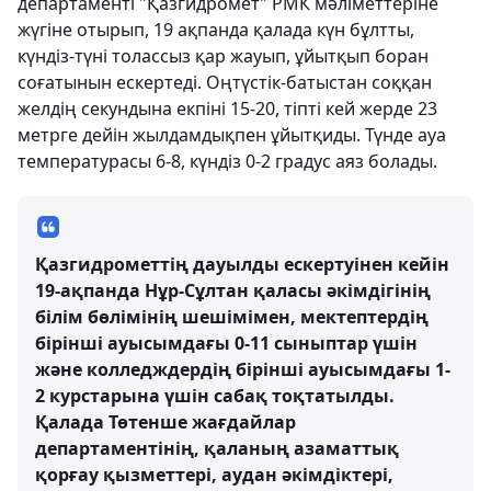
департаменті "Қазгидромет" РМК мәліметтеріне
жүгіне отырып, 19 ақпанда қалада күн бұлтты,
күндіз-түні толассыз қар жауып, ұйытқып боран
соғатынын ескертеді. Оңтүстік-батыстан соққан
желдің секундына екпіні 15-20, тіпті кей жерде 23
метрге дейін жылдамдықпен ұйытқиды. Түнде ауа
температурасы 6-8, күндіз 0-2 градус аяз болады.
Қазгидрометтің дауылды ескертуінен кейін
19-ақпанда Нұр-Сұлтан қаласы әкімдігінің
білім бөлімінің шешімімен, мектептердің
бірінші ауысымдағы 0-11 сыныптар үшін
және колледждердің бірінші ауысымдағы 1-
2 курстарына үшін сабақ тоқтатылды.
Қалада Төтенше жағдайлар
департаментінің, қаланың азаматтық
қорғау қызметтері, аудан әкімдіктері,