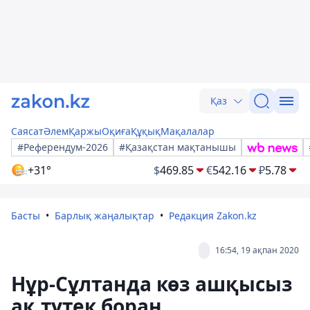
Қаз
Саясат
Әлем
Қаржы
Оқиға
Құқық
Мақалалар
#Референдум-2026
#Қазақстан мақтанышы
+31°
$
469.85
€
542.16
₽
5.78
Басты
Барлық жаңалықтар
Редакция Zakon.kz
16:54, 19 ақпан 2020
Нұр-Сұлтанда көз ашқысыз
ақ түтек боран