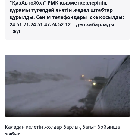
"ҚазАвтоЖол" РМК қызметкерлерінің
құрамы түгелдей енетін жедел штабтар
құрылды. Сенім телефондары іске қосылды:
24-51-71.24-51-47.24-52-12, - деп хабарлады
ТЖД.
Қаладан келетін жолдар барлық бағыт бойынша
жабық.