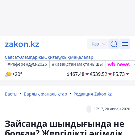
Қаз
Саясат
Әлем
Қаржы
Оқиға
Құқық
Мақалалар
#Референдум-2026
#Қазақстан мақтанышы
+20°
$
467.48
€
539.52
₽
5.73
Басты
Барлық жаңалықтар
Редакция Zakon.kz
17:17, 20 ақпан 2020
Зайсанда шындығында не
болған? Жергілікті әкімдік