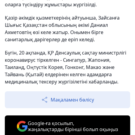
оларға түсіндіру жұмыстары жүргізілді.
Қазір әкімдік қызметкерінің айтуынша, Зайсанға
Шығыс Қазақстан облысының әкімі Даниал
Ахметовтің өзі келе жатыр. Онымен бірге
санитарлық дәрігерлер де еріп келеді.
Бүгін, 20 ақпанда, ҚР Денсаулық сақтау министрлігі
коронавирус тіркелген - Сингапур, Жапония,
Таиланд, Оңтүстік Корея, Гонконг, Макао және
Тайвань (Қытай) елдерінен келген адамдарға
медициналық тексеру жүргізілетіні хабарланды.
Мақаламен бөлісу
Google-ға қосылып,
жаңалықтарды бірінші болып оқыңыз