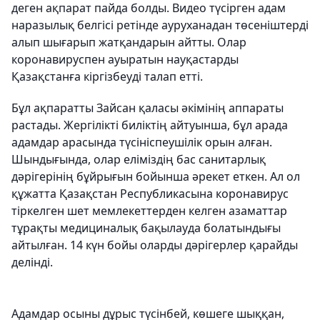
деген ақпарат пайда болды. Видео түсірген адам
наразылық белгісі ретінде ауруханадан төсеніштерді
алып шығарып жатқандарын айтты. Олар
коронавируспен ауыратын науқастарды
Қазақстанға кіргізбеуді талап етті.
Бұл ақпаратты Зайсан қаласы әкімінің аппараты
растады. Жергілікті биліктің айтуынша, бұл арада
адамдар арасында түсініспеушілік орын алған.
Шындығында, олар еліміздің бас санитарлық
дәрігерінің бұйрығын бойынша әрекет еткен. Ал ол
құжатта Қазақстан Республикасына коронавирус
тіркелген шет мемлекеттерден келген азаматтар
тұрақты медициналық бақылауда болатындығы
айтылған. 14 күн бойы оларды дәрігерлер қарайды
делінді.
Адамдар осыны дұрыс түсінбей, көшеге шыққан,