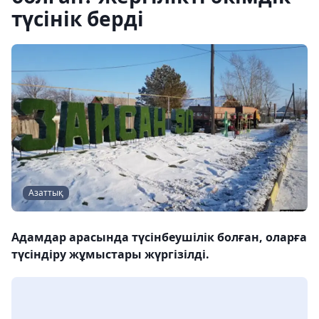
түсінік берді
Азаттық
Адамдар арасында түсінбеушілік болған, оларға
түсіндіру жұмыстары жүргізілді.