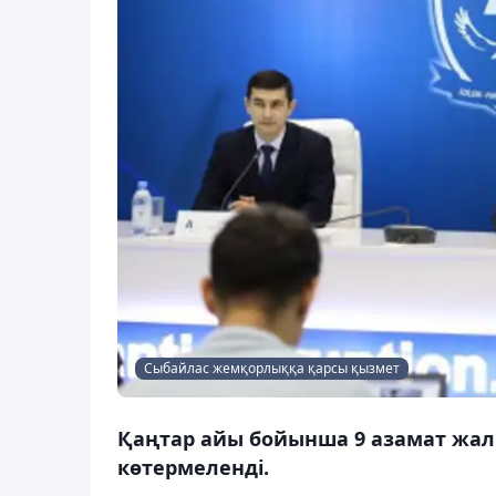
Сыбайлас жемқорлыққа қарсы қызмет
Қаңтар айы бойынша 9 азамат жалпы
көтермеленді.