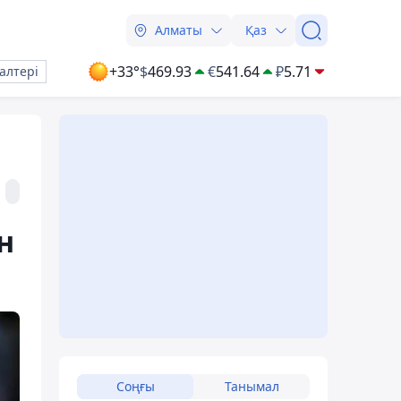
Алматы
Қаз
+33°
$
469.93
€
541.64
₽
5.71
алтері
н
Соңғы
Танымал