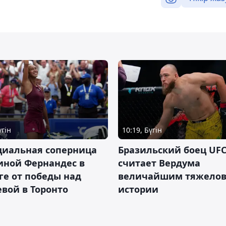
үгін
10:19, Бүгін
циальная соперница
Бразильский боец UFC
иной Фернандес в
считает Вердума
ге от победы над
величайшим тяжелов
вой в Торонто
истории