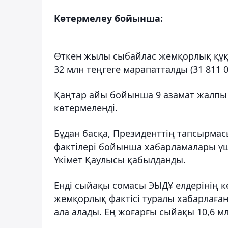
Көтермелеу бойынша:
Өткен жылы сыбайлас жемқорлық құқ
32 млн теңгеге марапатталды (31 811 0
Қаңтар айы бойынша 9 азамат жалпы 1,
көтермеленді.
Бұдан басқа, Президенттің тапсырма
фактілері бойынша хабарламалары үш
Үкімет Қаулысы қабылданды.
Енді сыйақы сомасы ЭЫДҰ елдерінің к
жемқорлық фактісі туралы хабарлаған
ала алады. Ең жоғарғы сыйақы 10,6 мл