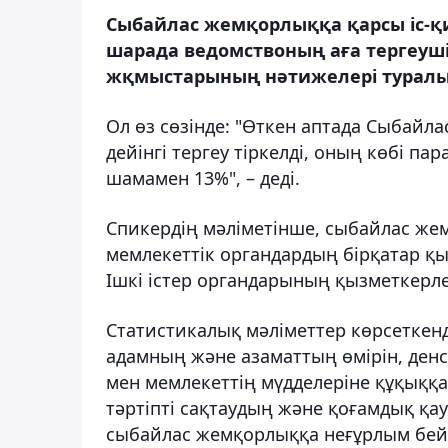
Сыбайлас жемқорлыққа қарсы іс-қи
шарада ведомствоның аға тергеуші
жқмыстарының нәтижелері туралы
Ол өз сөзінде: "Өткен аптада Сыбайл
дейінгі тергеу тіркелді, оның көбі п
шамамен 13%", – деді.
Спикердің мәліметінше, сыбайлас ж
мемлекеттік органдардың бірқатар қы
Ішкі істер органдарының қызметкерл
Статистикалық мәліметтер көрсеткенд
адамның және азаматтың өмірін, ден
мен мемлекеттің мүдделеріне құқыққ
тәртіпті сақтаудың және қоғамдық қауі
сыбайлас жемқорлыққа неғұрлым бейі