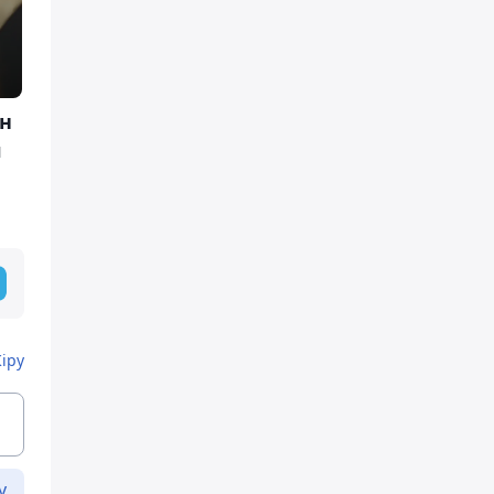
ан
л
Кіру
у