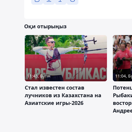
Оқи отырыңыз
11:43, Бүгін
11:04, Б
Стал известен состав
Потен
лучников из Казахстана на
Рыбак
Азиатские игры-2026
востор
Андрее