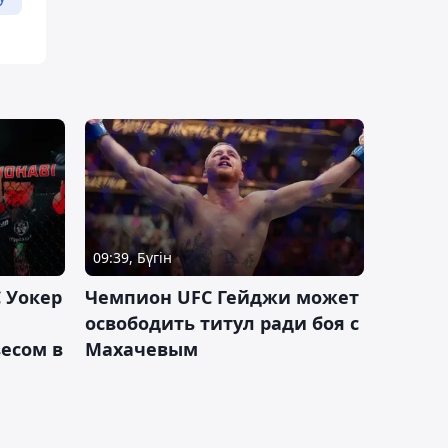
09:39, Бүгін
 Уокер
Чемпион UFC Гейджи может
освободить титул ради боя с
есом в
Махачевым