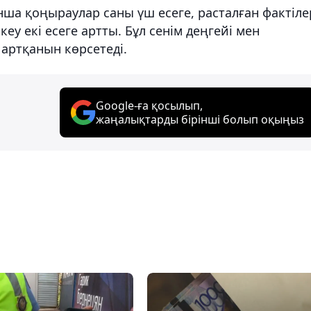
ша қоңыраулар саны үш есеге, расталған фактіле
кеу екі есеге артты. Бұл сенім деңгейі мен
артқанын көрсетеді.
Google-ға қосылып,
жаңалықтарды бірінші болып оқыңыз