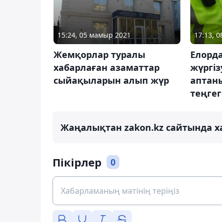
15:24, 05 мамыр 2021
17:13, 
Жемқорлар туралы
Елорд
хабарлаған азаматтар
жүргіз
сыйақыларын алып жүр
аптаны
теңге
Жаңалықтан zakon.kz сайтында х
Пікірлер
0