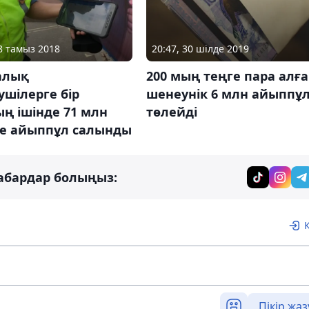
08 тамыз 2018
20:47, 30 шілде 2019
алық
200 мың теңге пара алғ
ушілерге бір
шенеунік 6 млн айыппұ
ң ішінде 71 млн
төлейді
ге айыппұл салынды
абардар болыңыз:
Пікір жаз