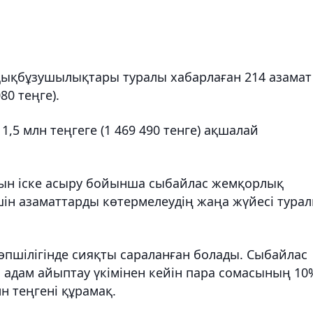
ықбұзушылықтары туралы хабарлаған 214 азамат
80 теңге).
5 млн теңгеге (1 469 490 тенге) ақшалай
сын іске асыру бойынша сыбайлас жемқорлық
ін азаматтарды көтермелеудің жаңа жүйесі тура
өпшілігінде сияқты сараланған болады. Сыбайлас
 адам айыптау үкімінен кейін пара сомасының 10
н теңгені құрамақ.