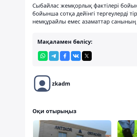
Сыбайлас жемқорлық фактілері бойын
бойынша сотқа дейінгі тергеулерді тір
немқұрайлы емес азаматтар санының 
Мақаламен бөлісу:
zkadm
Оқи отырыңыз