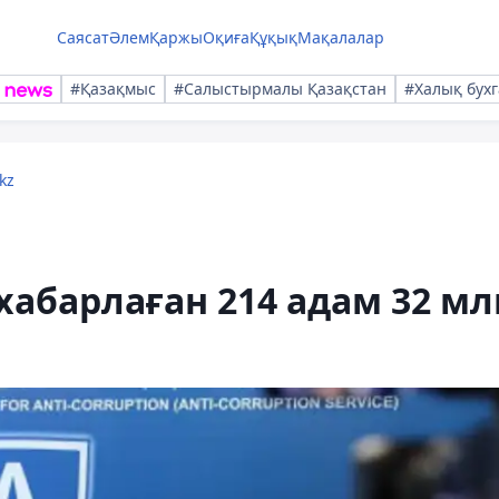
Саясат
Әлем
Қаржы
Оқиға
Құқық
Мақалалар
#Қазақмыс
#Салыстырмалы Қазақстан
#Халық бухг
kz
абарлаған 214 адам 32 мл