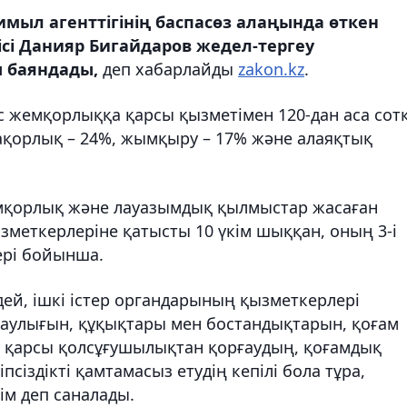
мыл агенттігінің баспасөз алаңында өткен
сі Данияр Бигайдаров жедел-тергеу
 баяндады,
деп хабарлайды
zakon.kz
.
ас жемқорлыққа қарсы қызметімен 120-дан аса сот
арақорлық – 24%, жымқыру – 17% және алаяқтық
емқорлық және лауазымдық қылмыстар жасаған
зметкерлеріне қатысты 10 үкім шыққан, оның 3-і
ері бойынша.
ей, ішкі істер органдарының қызметкерлері
саулығын, құқықтары мен бостандықтарын, қоғам
а қарсы қолсұғушылықтан қорғаудың, қоғамдық
псіздікті қамтамасыз етудің кепілі бола тұра,
м деп саналады.