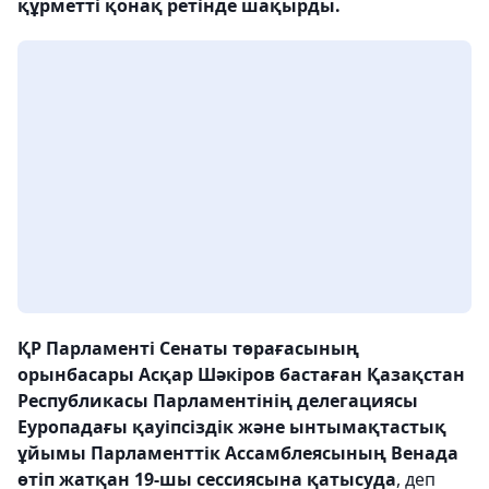
құрметті қонақ ретінде шақырды.
ҚР Парламенті Сенаты төрағасының
орынбасары Асқар Шәкіров бастаған Қазақстан
Республикасы Парламентінің делегациясы
Еуропадағы қауіпсіздік және ынтымақтастық
ұйымы Парламенттік Ассамблеясының Венада
өтіп жатқан 19-шы сессиясына қатысуда
, деп