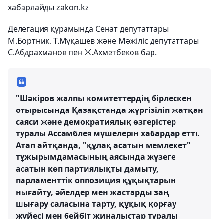
хабарлайды zakon.kz
Делегация құрамында Сенат депутаттары
М.Бортник, Т.Мұқашев және Мәжіліс депутаттары
С.Абдрахманов пен Ж.Ахметбеков бар.
"Шәкіров жалпы комитеттердің бірлескен
отырысында Қазақстанда жүргізіліп жатқан
саяси және демократиялық өзгерістер
туралы Ассамблея мүшелерін хабардар етті.
Атап айтқанда, "құлақ асатын мемлекет"
тұжырымдамасының аясында жүзеге
асатын көп партиялықты дамыту,
парламенттік оппозиция құқықтарын
нығайту, әйелдер мен жастарды заң
шығару саласына тарту, құқық қорғау
жүйесі мен бейбіт жиналыстар туралы