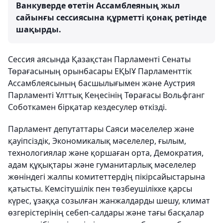
Ванкуверде өтетін Ассамблеяның жыл
сайынғы сессиясына құрметті қонақ ретінде
шақырды.
Сессия аясында Қазақстан Парламенті Сенаты
Төрағасының орынбасары ЕҚЫҰ Парламенттік
Ассамблеясының басшылығымен және Аустрия
Парламенті Ұлттық Кеңесінің Төрағасы Вольфганг
Соботкамен бірқатар кездесулер өткізді.
Парламент депутаттары Саяси мәселелер және
қауіпсіздік, Экономикалық мәселелер, ғылым,
технологиялар және қоршаған орта, Демократия,
адам құқықтары және гуманитарлық мәселелер
жөніндегі жалпы комитеттердің пікірсайыстарына
қатысты. Кемсітушілік пен төзбеушілікке қарсы
күрес, ұзаққа созылған жанжалдарды шешу, климат
өзгерістерінің себеп-салдары және тағы басқалар