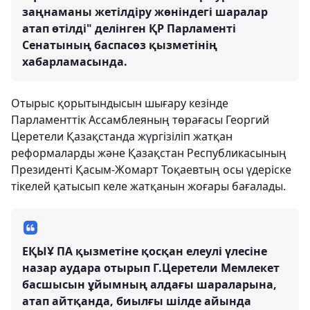
заңнаманы жетілдіру жөніндегі шаралар
атап өтілді" делінген ҚР Парламенті
Сенатының баспасөз қызметінің
хабарламасында.
Отырыс қорытындысын шығару кезінде
Парламенттік Ассамблеяның төрағасы Георгий
Церетели Қазақстанда жүргізіліп жатқан
реформаларды және Қазақстан Республикасының
Президенті Қасым-Жомарт Тоқаевтың осы үдеріске
тікелей қатысып келе жатқанын жоғары бағалады.
ЕҚЫҰ ПА қызметіне қосқан елеулі үлесіне
назар аудара отырып Г.Церетели Мемлекет
басшысын ұйымның алдағы шараларына,
атап айтқанда, биылғы шілде айында