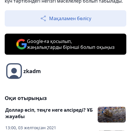
күн тәртібіндегі негізгі мәселелер болып табылады.
Мақаламен бөлісу
Google-ға қосылып,
жаңалықтарды бірінші болып оқыңыз
zkadm
Оқи отырыңыз
Доллар өсіп, теңге неге әлсіреді? ҰБ
жауабы
13:00, 03 желтоқсан 2021