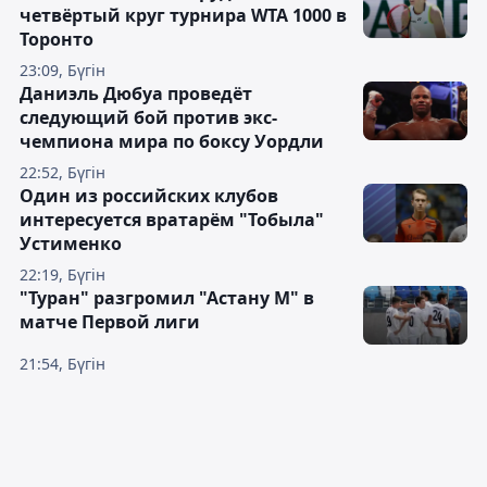
четвёртый круг турнира WTA 1000 в
Торонто
23:09, Бүгін
Даниэль Дюбуа проведёт
следующий бой против экс-
чемпиона мира по боксу Уордли
22:52, Бүгін
Один из российских клубов
интересуется вратарём "Тобыла"
Устименко
22:19, Бүгін
"Туран" разгромил "Астану М" в
матче Первой лиги
21:54, Бүгін