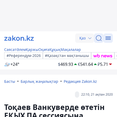
Қаз
Саясат
Әлем
Қаржы
Оқиға
Құқық
Мақалалар
#Референдум-2026
#Қазақстан мақтанышы
+24°
$
469.93
€
541.64
₽
5.71
Басты
Барлық жаңалықтар
Редакция Zakon.kz
22:10, 21 ақпан 2020
Тоқаев Ванкуверде өтетін
ЕҚЫҰ ПА сессиясына