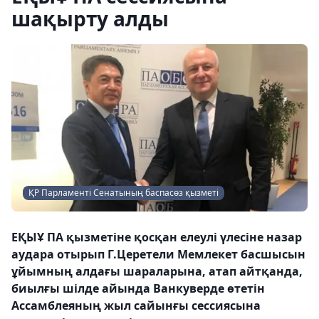
шақырту алды
ҚР Парламенті Сенатының баспасөз қызметі
ЕҚЫҰ ПА қызметіне қосқан елеулі үлесіне назар
аудара отырып Г.Церетели Мемлекет басшысын
ұйымның алдағы шараларына, атап айтқанда,
биылғы шілде айында Ванкуверде өтетін
Ассамблеяның жыл сайынғы сессиясына