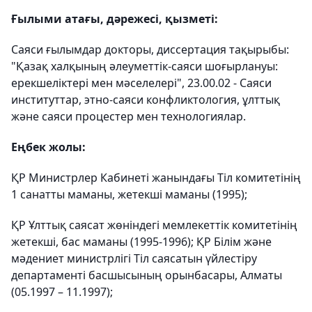
Ғылыми атағы, дәрежесі, қызметі:
Саяси ғылымдар докторы, диссертация тақырыбы:
"Қазақ халқының әлеуметтік-саяси шоғырлануы:
ерекшеліктері мен мәселелері", 23.00.02 - Саяси
институттар, этно-саяси конфликтология, ұлттық
және саяси процестер мен технологиялар.
Еңбек жолы:
ҚР Министрлер Кабинеті жанындағы Тіл комитетінің
1 санатты маманы, жетекші маманы (1995);
ҚР Ұлттық саясат жөніндегі мемлекеттік комитетінің
жетекші, бас маманы (1995-1996); ҚР Білім және
мәдениет министрлігі Тіл саясатын үйлестіру
департаменті басшысының орынбасары, Алматы
(05.1997 – 11.1997);