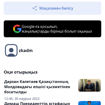
Мақаламен бөлісу
Google-ға қосылып,
жаңалықтарды бірінші болып оқыңыз
zkadm
Оқи отырыңыз
Дархан Кәлетаев Қазақстанның
Молдовадағы елшісі қызметінен
босатылды
12:40, 30 наурыз 2022
Димаш Президенттің эстафасын