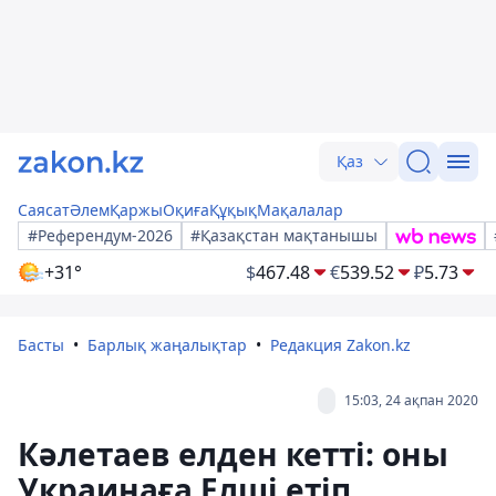
Қаз
Саясат
Әлем
Қаржы
Оқиға
Құқық
Мақалалар
#Референдум-2026
#Қазақстан мақтанышы
+31°
$
467.48
€
539.52
₽
5.73
Басты
Барлық жаңалықтар
Редакция Zakon.kz
15:03, 24 ақпан 2020
Кәлетаев елден кетті: оны
Украинаға Елші етіп