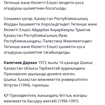
Төтенше және Өкілетті Елшісі міндетін қоса
атқарушы қызметінен босатылды.
Сонымен қатар, Қазақстан Республикасының
Иордан Хашимиттік Корольдігіндегі Төтенше және
Өкілетті Елшісі Айдарбек Ануарбекұлы Тұматов
Қазақстан Республикасының Ирак
Республикасындағы, Палестина Мемлекетіндегі
Төтенше және Өкілетті Елшісі қызметін қоса
атқарушы қызметіне тағайындалды.
Кәлетаев Дархан
1972 жылы 14 қазанда Шығыс
Қазақстан облысы Тарбағатай ауданындағы
Приозерное ауылында дүниеге келген.
Шығыс Қазақстан мемлекеттік университетін
бітірген (1994), тарихшы.
ҚР Президентінің жанындағы Ұлттық жоғары
мемлекеттік басқару мектебі (1996-1997).