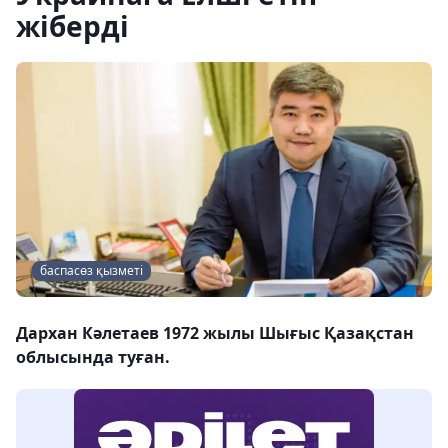
жіберді
баспасөз қызметі
Дархан Кәлетаев 1972 жылы Шығыс Қазақстан
облысында туған.