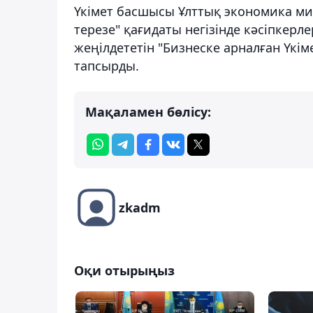
Үкімет басшысы Ұлттық экономика мин
терезе" қағидаты негізінде кәсіпкерл
жеңілдететін "Бизнеске арналған Үкі
тапсырды.
Мақаламен бөлісу:
zkadm
Оқи отырыңыз