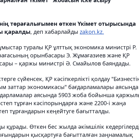
нің төрағалығымен өткен Үкімет отырысында
ы қаралды
, деп хабарлайды
zakon.kz.
ұмыстар туралы ҚР ұлттық экономика министрі Р.
өрағасының орынбасары Э. Жұмағазиев және ҚР
сары – қаржы министрі Ә. Смайылов баяндады.
терге сүйенсек, ҚР кәсіпкерлікті қолдау "Бизнесті
йым заттар экономикасы" бағдарламалары аясында
ағдарламалар аясында 5903 жоба бойынша қаржыл
істеп тұрған кәсіпорындарға және 2200-і жаңа
степ тұрғандарын кеңейтуге бағытталды.
ы құрады. Өткен бес жылда әкімшілік кедергілерд
ығындарын қысқартуға бағытталған заңнамалық