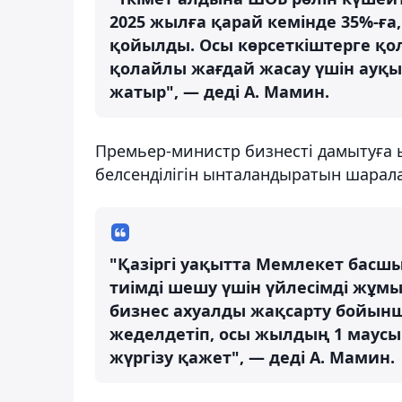
2025 жылға қарай кемінде 35%-ға,
қойылды. Осы көрсеткіштерге қо
қолайлы жағдай жасау үшін ауқы
жатыр", — деді А. Мамин.
Премьер-министр бизнесті дамытуға ы
белсенділігін ынталандыратын шаралар
"Қазіргі уақытта Мемлекет басшы
тиімді шешу үшін үйлесімді жұмы
бизнес ахуалды жақсарту бойынш
жеделдетіп, осы жылдың 1 маусы
жүргізу қажет", — деді А. Мамин.