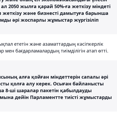
 ал 2050 жылға қарай 50%-ға жеткізу міндеті
л жеткізу және бизнесті дамытуға барынша
мды әрі жоспарлы жұмыстар жүргізіліп
қпал ететін және азаматтардың кәсіпкерлік
 мен бағдарламалардың тиімділігін атап өтті.
сының алға қойған міндеттерін сапалы әрі
сты қолға алу керек. Осыған байланысты
а 8-ші шаралар пакетін қабылдауды
мына дейін Парламентте тиісті жұмыстарды