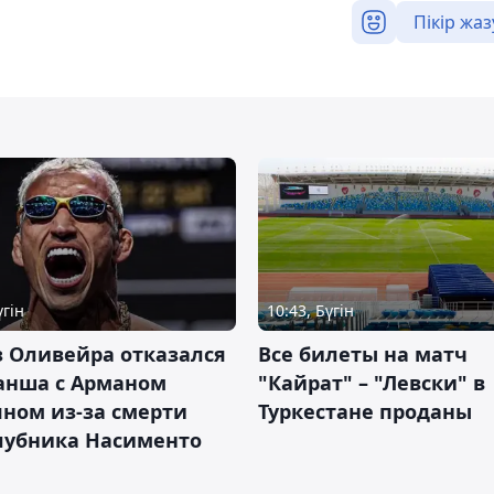
Пікір жаз
үгін
10:43, Бүгін
 Оливейра отказался
Все билеты на матч
анша с Арманом
"Кайрат" – "Левски" в
ном из-за смерти
Туркестане проданы
лубника Насименто