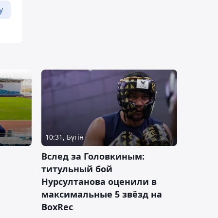
у
10:31, Бүгін
Вслед за Головкиным:
титульный бой
Нурсултанова оценили в
максимальные 5 звёзд на
BoxRec