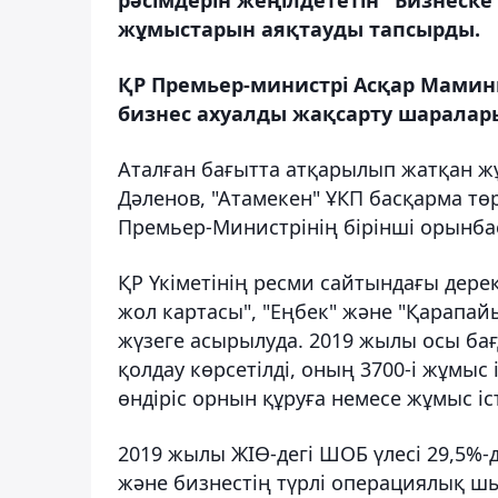
жұмыстарын аяқтауды тапсырды.
ҚР Премьер-министрі Асқар Мамин
бизнес ахуалды жақсарту шаралар
Аталған бағытта атқарылып жатқан ж
Дәленов, "Атамекен" ҰКП басқарма т
Премьер-Министрінің бірінші орынба
ҚР Үкіметінің ресми сайтындағы дерек
жол картасы", "Еңбек" және "Қарапа
жүзеге асырылуда. 2019 жылы осы б
қолдау көрсетілді, оның 3700-і жұмыс 
өндіріс орнын құруға немесе жұмыс і
2019 жылы ЖІӨ-дегі ШОБ үлесі 29,5%-д
және бизнестің түрлі операциялық ш