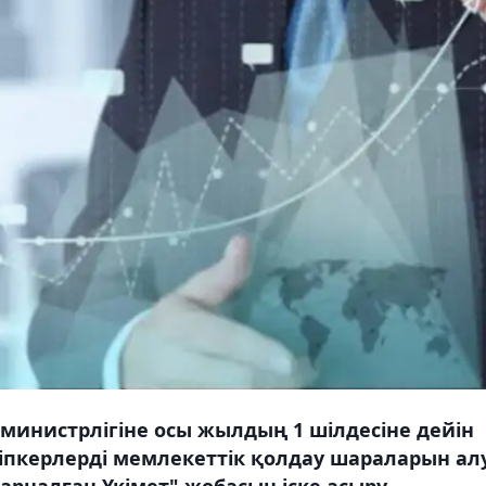
министрлігіне осы жылдың 1 шілдесіне дейін
әсіпкерлерді мемлекеттік қолдау шараларын ал
 арналған Үкімет" жобасын іске асыру