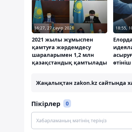
18:55, 
16:27, 27 сәуір 2021
Елорда
2021 жылы жұмыспен
идеял
қамтуға жәрдемдесу
асыруғ
шараларымен 1,2 млн
өтініш
қазақстандық қамтылады
Жаңалықтан zakon.kz сайтында х
Пікірлер
0