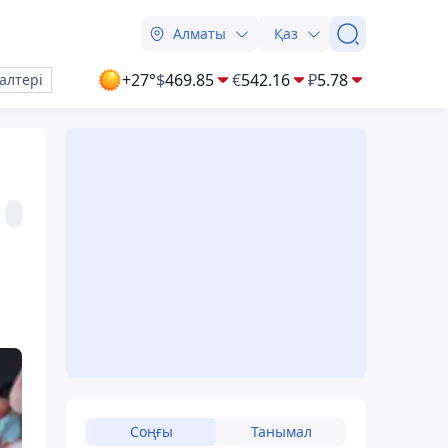
Алматы
Қаз
+27°
$
469.85
€
542.16
₽
5.78
алтері
Соңғы
Танымал