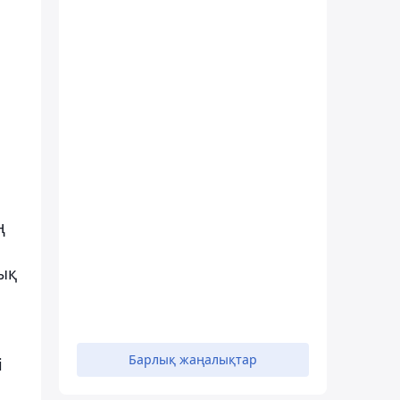
ң
ық
Барлық жаңалықтар
і