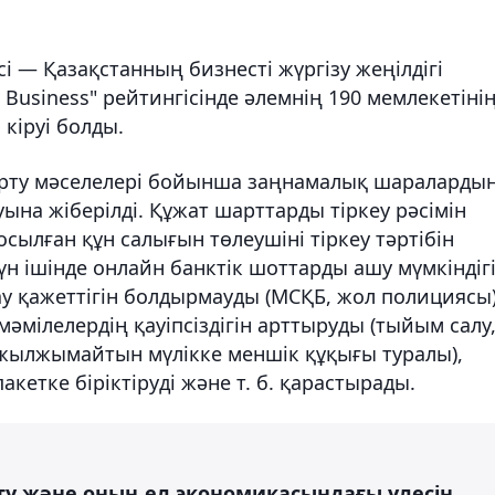
 — Қазақстанның бизнесті жүргізу жеңілдігі
Business" рейтингісінде әлемнің 190 мемлекетіні
 кіруі болды.
сарту мәселелері бойынша заңнамалық шараларды
уына жіберілді. Құжат шарттарды тіркеу рәсімін
сылған құн салығын төлеушіні тіркеу тәртібін
 күн ішінде онлайн банктік шоттарды ашу мүмкіндігі
у қажеттігін болдырмауды (МСҚБ, жол полициясы)
әмілелердің қауіпсіздігін арттыруды (тыйым салу
 жылжымайтын мүлікке меншік құқығы туралы),
акетке біріктіруді және т. б. қарастырады.
ту және оның ел экономикасындағы үлесін