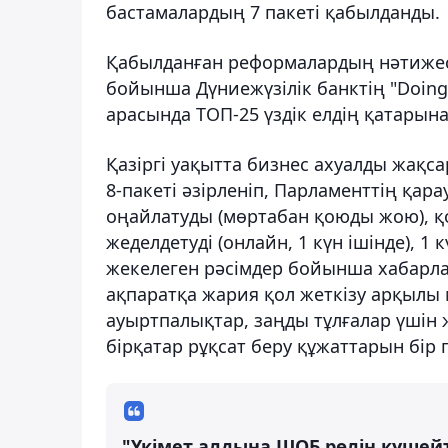
бастамалардың 7 пакеті қабылданды.
Қабылданған реформалардың нәтижесі
бойынша Дүниежүзілік банктің "Doing 
арасында ТОП-25 үздік елдің қатарына
Қазіргі уақытта бизнес ахуалды жақ
8-пакеті әзірленіп, Парламенттің қара
оңайлатуды (мөртабан қоюды жою), қо
жеделдетуді (онлайн, 1 күн ішінде), 1
жекелеген рәсімдер бойынша хабарла
ақпаратқа жария қол жеткізу арқылы м
ауыртпалықтар, заңды тұлғалар үшін
бірқатар рұқсат беру құжаттарын бір п
"Үкімет алдына ШОБ рөлін күшей