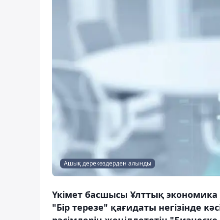
Ашық дерекөздерден алынды
Үкімет басшысы Ұлттық экономика 
"Бір терезе" қағидаты негізінде к
рәсімдерін жеңілдететін "Бизнеске