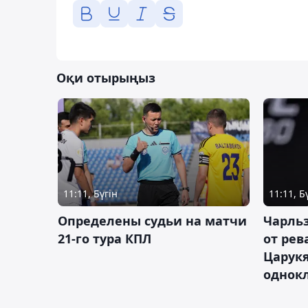
Оқи отырыңыз
11:11, Бүгін
11:11, Б
Определены судьи на матчи
Чарльз
21-го тура КПЛ
от рев
Царукя
однок