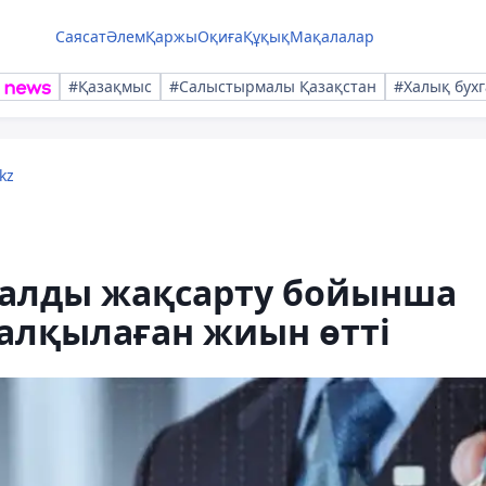
Саясат
Әлем
Қаржы
Оқиға
Құқық
Мақалалар
#Қазақмыс
#Салыстырмалы Қазақстан
#Халық бухг
kz
хуалды жақсарту бойынша
алқылаған жиын өтті