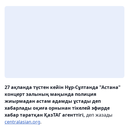
27 ақпанда түстен кейін Нұр-Сұлтанда "Астана"
концерт залының маңында полиция
жиырмадан астам адамды ұстады деп
хабарлады оқиға орнынан тікелей эфирде
хабар таратқан ҚазТАГ агенттігі,
деп жазады
centralasian.org
.