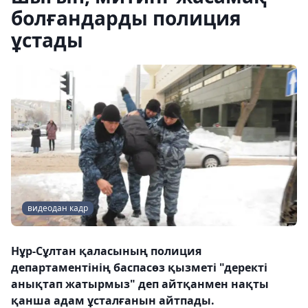
болғандарды полиция
ұстады
видеодан кадр
Нұр-Сұлтан қаласының полиция
департаментінің баспасөз қызметі "деректі
анықтап жатырмыз" деп айтқанмен нақты
қанша адам ұсталғанын айтпады.