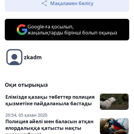
Мақаламен бөлісу
Google-ға қосылып,
жаңалықтарды бірінші болып оқыңыз
zkadm
Оқи отырыңыз
Елімізде қазақы төбеттер полиция
қызметіне пайдаланыла бастады
20:54, 05 қазан 2020
Полиция әйелі мен баласын атқан
елордалыққа қатысты нақты