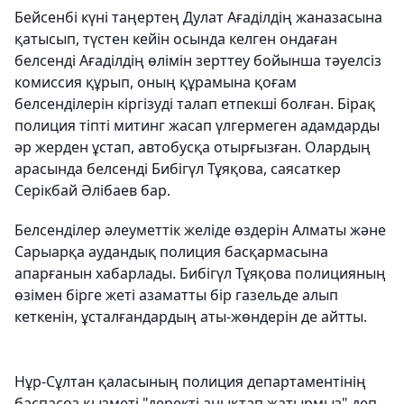
Бейсенбі күні таңертең Дулат Ағаділдің жаназасына
қатысып, түстен кейін осында келген ондаған
белсенді Ағаділдің өлімін зерттеу бойынша тәуелсіз
комиссия құрып, оның құрамына қоғам
белсенділерін кіргізуді талап етпекші болған. Бірақ
полиция тіпті митинг жасап үлгермеген адамдарды
әр жерден ұстап, автобусқа отырғызған. Олардың
арасында белсенді Бибігүл Тұяқова, саясаткер
Серікбай Әлібаев бар.
Белсенділер әлеуметтік желіде өздерін Алматы және
Сарыарқа аудандық полиция басқармасына
апарғанын хабарлады. Бибігүл Тұяқова полицияның
өзімен бірге жеті азаматты бір газельде алып
кеткенін, ұсталғандардың аты-жөндерін де айтты.
Нұр-Сұлтан қаласының полиция департаментінің
баспасөз қызметі "деректі анықтап жатырмыз" деп