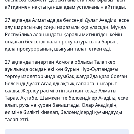
айтқанмен нақты қанша адам ұсталғанын айтпады.
27 ақпанда Алматыда да белсенді Дулат Ағаділді еске
алу шарасының соңы наразылыққа ұласқан. Мұнда
Республика алаңындағы қаралы митингіден кейін
ондаған белсенді қала прокуратурасына барып,
қала прокурорының шығуын талап еткен еді.
27 ақпанда таңертең Ақмола облысы Талапкер
ауылында осыдан екі күн бұрын Нұр-Сұлтандағы
тергеу изоляторында жұмбақ жағдайда қаза болған
белсенді Дулат Ағаділді ақтық сапарға шығарып
салды. Жерлеу рәсімі өтіп жатқан кезде Алматы,
Тараз, Ақтөбе, Шымкентте белсенділер Ағаділді еске
алып, рухына құран бағыштады. Олар Ағаділдің
өліміне билікті кінәлап, белсенділерді қуғындауды
талап етті.