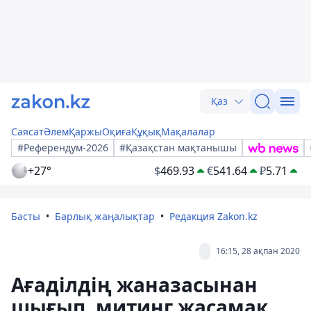
Қаз
Саясат
Әлем
Қаржы
Оқиға
Құқық
Мақалалар
#Референдум-2026
#Қазақстан мақтанышы
+27°
$
469.93
€
541.64
₽
5.71
Басты
Барлық жаңалықтар
Редакция Zakon.kz
16:15, 28 ақпан 2020
Ағаділдің жаназасынан
шығып, митинг жасамақ