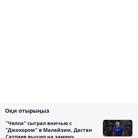
Оқи отырыңыз
"Челси" сыграл вничью с
"Джохором" в Малайзии, Дастан
Сатпаев вышел на замену