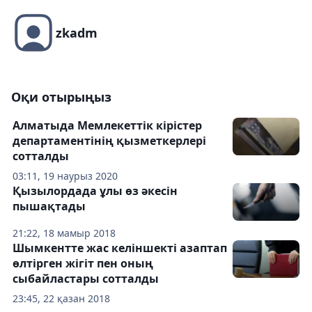
zkadm
Оқи отырыңыз
Алматыда Мемлекеттік кірістер
департаментінің қызметкерлері
сотталды
03:11, 19 наурыз 2020
Қызылордада ұлы өз әкесін
пышақтады
21:22, 18 мамыр 2018
Шымкентте жас келіншекті азаптап
өлтірген жігіт пен оның
сыбайластары сотталды
23:45, 22 қазан 2018