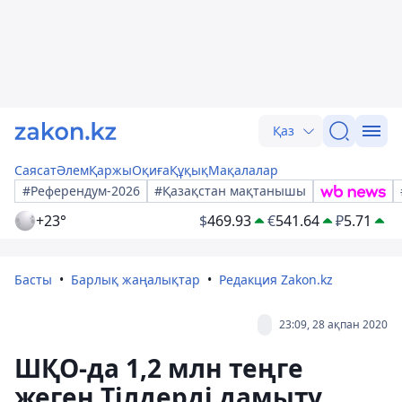
Қаз
Саясат
Әлем
Қаржы
Оқиға
Құқық
Мақалалар
#Референдум-2026
#Қазақстан мақтанышы
+23°
$
469.93
€
541.64
₽
5.71
Басты
Барлық жаңалықтар
Редакция Zakon.kz
23:09, 28 ақпан 2020
ШҚО-да 1,2 млн теңге
жеген Тілдерді дамыту