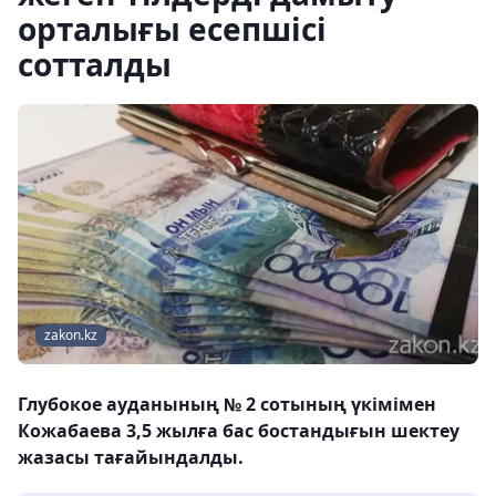
орталығы есепшісі
сотталды
zakon.kz
Глубокое ауданының № 2 сотының үкімімен
Кожабаева 3,5 жылға бас бостандығын шектеу
жазасы тағайындалды.