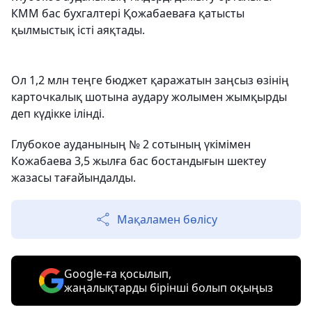
КММ бас бухгалтері Қожабаеваға қатысты
қылмыстық істі аяқтады.
Ол 1,2 млн теңге бюджет қаражатын заңсыз өзінің
карточкалық шотына аудару жолымен жымқырды
деп күдікке ілінді.
Глубокое ауданының № 2 сотының үкімімен
Кожабаева 3,5 жылға бас бостандығын шектеу
жазасы тағайындалды.
Мақаламен бөлісу
Google-ға қосылып,
жаңалықтарды бірінші болып оқыңыз