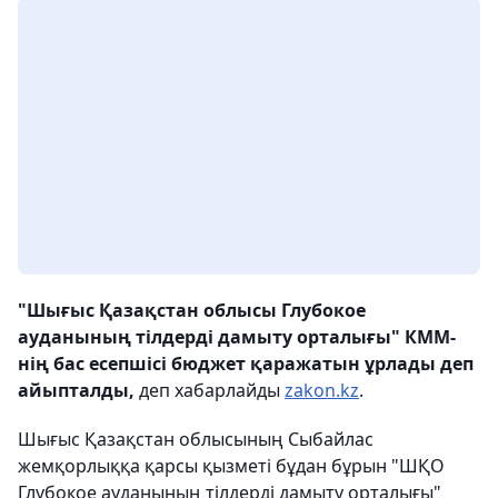
"Шығыс Қазақстан облысы Глубокое
ауданының тілдерді дамыту орталығы" КММ-
нің бас есепшісі бюджет қаражатын ұрлады деп
айыпталды,
деп хабарлайды
zakon.kz
.
Шығыс Қазақстан облысының Сыбайлас
жемқорлыққа қарсы қызметі бұдан бұрын "ШҚО
Глубокое ауданының тілдерді дамыту орталығы"