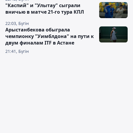
"Каспий" и "Улытау" сыграли
вничью в матче 21-го тура КПЛ
22:03, Бүгін
Арыстанбекова обыграла
чемпионку "Уимблдона" на пути к
двум финалам ITF в Астане
21:41, Бүгін