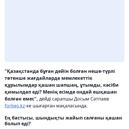
"Қазақстанда бұған дейін болған неше-түрлі
төтенше жағдайларда мемлекеттік
құрылымдар қашан шапшаң, ұтымды, кәсіби
қимылдап еді? Менің есімде ондай ешқашан
болған емес",
дейді сарапшы Досым Сәтпаев
forbes.kz
-ке шығарған мақаласында.
Ең бастысы, шындықты жайып салғаны қашан
болып еді?