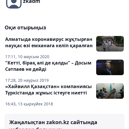
zkadm
Оқи отырыңыз
Алматыда коронавирус жұқтырған
науқас өзі емханаға келіп қаралған
17:11, 10 маусым 2020
"Кетті, бірақ әлі де қалды" – Досым
Сәтпаев не дейді
17:28, 20 наурыз 2019
«Хайвилл Қазақстан» компаниясы
Түркістанда жұмыс істеуге ниеттi
16:43, 13 қыркүйек 2018
Жаңалықтан zakon.kz сайтында