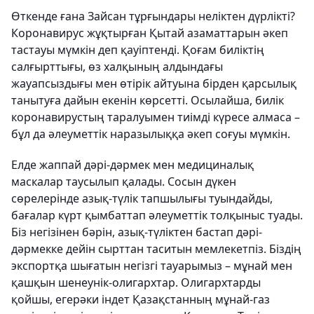
Өткенде ғана Зайсан тұрғындары неліктен дүрлікті?
Коронавирус жұқтырған Қытай азаматтарын әкеп
тастауы мүмкін деп қауіптенді. Қоғам биліктің
салғырттығы, өз халқының алдындағы
жауапсыздығы мен өтірік айтуына бірден қарсылық
танытуға дайын екенін көрсетті. Осылайша, билік
коронавирустың таралуымен тиімді күресе алмаса –
бұл да әлеуметтік наразылыққа әкеп соғуы мүмкін.
Елде жаппай дәрі-дәрмек мен медициналық
маскалар таусылып қалады. Сосын дүкен
сөрелерінде азық-түлік тапшылығы туындайды,
бағалар күрт қымбаттап әлеуметтік толқыныс туады.
Біз негізінен бәрін, азық-түліктен бастап дәрі-
дәрмекке дейін сырттан таситын мемлекетпіз. Біздің
экспортқа шығатын негізгі тауарымыз – мұнай мен
қашқын шенеунік-олигархтар. Олигархтарды
қойшы, егерәки індет Қазақстанның мұнай-газ