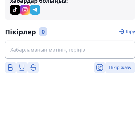
хабардар болыңыз:
Пікірлер
0
Кіру
Пікір жазу