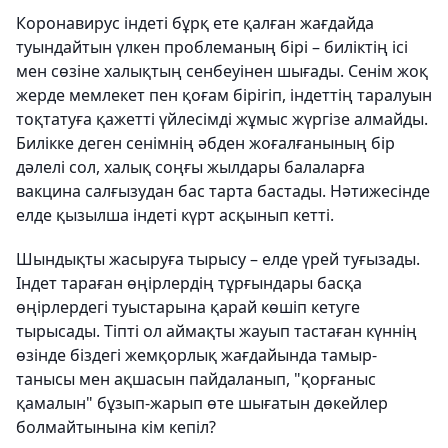
Коронавирус індеті бұрқ ете қалған жағдайда
туындайтын үлкен проблеманың бірі – биліктің ісі
мен сөзіне халықтың сенбеуінен шығады. Сенім жоқ
жерде мемлекет пен қоғам бірігіп, індеттің таралуын
тоқтатуға қажетті үйлесімді жұмыс жүргізе алмайды.
Билікке деген сенімнің әбден жоғалғанының бір
дәлелі сол, халық соңғы жылдары балаларға
вакцина салғызудан бас тарта бастады. Нәтижесінде
елде қызылша індеті күрт асқынып кетті.
Шындықты жасыруға тырысу – елде үрей туғызады.
Індет тараған өңірлердің тұрғындары басқа
өңірлердегі туыстарына қарай көшіп кетуге
тырысады. Тіпті ол аймақты жауып тастаған күннің
өзінде біздегі жемқорлық жағдайында тамыр-
танысы мен ақшасын пайдаланып, "қорғаныс
қамалын" бұзып-жарып өте шығатын дөкейлер
болмайтынына кім кепіл?