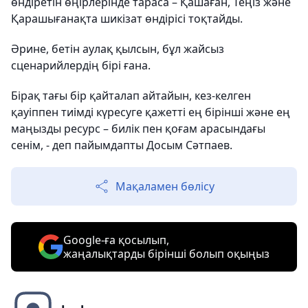
өндіретін өңірлерінде тараса – Қашаған, Теңіз және
Қарашығанақта шикізат өндірісі тоқтайды.
Әрине, бетін аулақ қылсын, бұл жайсыз
сценарийлердің бірі ғана.
Бірақ тағы бір қайталап айтайын, кез-келген
қауіппен тиімді күресуге қажетті ең бірінші және ең
маңызды ресурс – билік пен қоғам арасындағы
сенім, - деп пайымдапты Досым Сәтпаев.
Мақаламен бөлісу
Google-ға қосылып,
жаңалықтарды бірінші болып оқыңыз