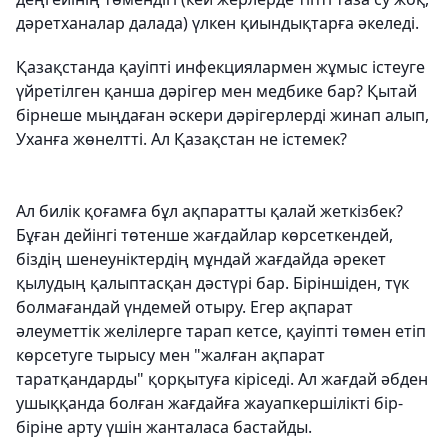
дәретханалар далада) үлкен қиындықтарға әкеледі.
Қазақстанда қауіпті инфекциялармен жұмыс істеуге
үйретілген қанша дәрігер мен медбике бар? Қытай
бірнеше мыңдаған әскери дәрігерлерді жинап алып,
Уханға жөнелтті. Ал Қазақстан не істемек?
Ал билік қоғамға бұл ақпаратты қалай жеткізбек?
Бұған дейінгі төтенше жағдайлар көрсеткендей,
біздің шенеуніктердің мұндай жағдайда әрекет
қылудың қалыптасқан дәстүрі бар. Біріншіден, түк
болмағандай үндемей отыру. Егер ақпарат
әлеуметтік желілерге тарап кетсе, қауіпті төмен етіп
көрсетуге тырысу мен "жалған ақпарат
таратқандарды" қорқытуға кіріседі. Ал жағдай әбден
ушыққанда болған жағдайға жауапкершілікті бір-
біріне арту үшін жанталаса бастайды.