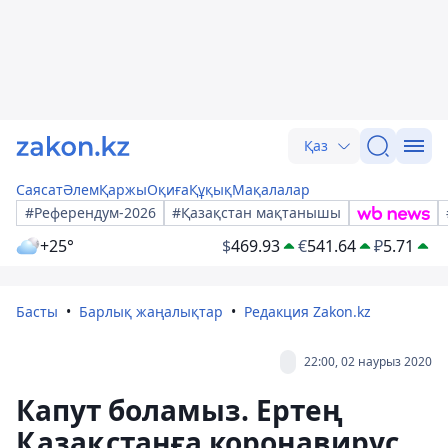
Қаз
Саясат
Әлем
Қаржы
Оқиға
Құқық
Мақалалар
#Референдум-2026
#Қазақстан мақтанышы
+25°
$
469.93
€
541.64
₽
5.71
Басты
Барлық жаңалықтар
Редакция Zakon.kz
22:00, 02 наурыз 2020
Капут боламыз. Ертең
Қазақстанға коронавирус