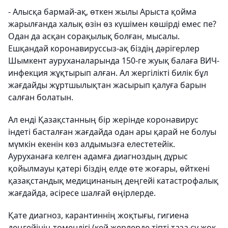
- Алысқа бармай-ақ, өткен жылы Арыста қойма
жарылғанда халық өзін өз күшімен көшірді емес пе?
Одан да асқан сорақылық болған, мысалы.
Ешқандай коронавируссыз-ақ біздің дәрігерлер
Шымкент ауруханаларында 150-ге жуық балаға ВИЧ-
инфекция жұқтырып алған. Ал жергілікті билік бұл
жағдайды жұртшылықтан жасырып қалуға барын
салған болатын.
Ал енді Қазақстанның бір жерінде коронавирус
індеті басталған жағдайда одан ары қарай не болуы
мүмкін екенін көз алдымызға елестетейік.
Ауруханаға келген адамға диагноздың дұрыс
қойылмауы қатері біздің елде өте жоғары, өйткені
қазақстандық медицинаның деңгейі катастрофалық
жағдайда, әсіресе шалғай өңірлерде.
Қате диагноз, карантиннің жоқтығы, гигиена
деңгейінің төмендігі (кей жерлерде тіпті таза су жоқ,