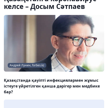
келсе – Досым Сәтпаев
Андрей Лунин, forbes.kz
Қазақстанда қауіпті инфекциялармен жұмыс
істеуге үйретілген қанша дәрігер мен медбике
бар?