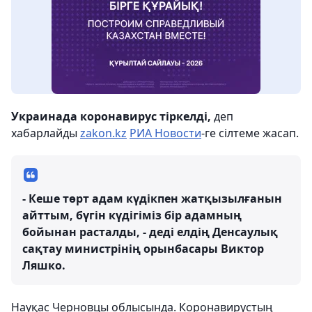
Украинада коронавирус тіркелді,
деп
хабарлайды
zakon.kz
РИА Новости
-ге сілтеме жасап.
- Кеше төрт адам күдікпен жатқызылғанын
айттым, бүгін күдігіміз бір адамның
бойынан расталды, - деді елдің Денсаулық
сақтау министрінің орынбасары Виктор
Ляшко.
Науқас Черновцы облысында. Коронавирустың