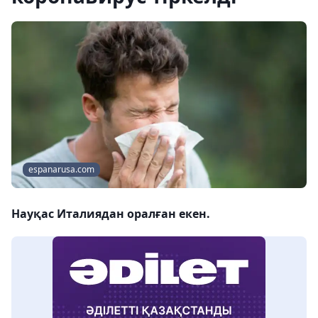
espanarusa.com
Науқас Италиядан оралған екен.