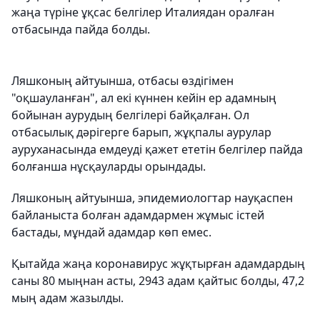
жаңа түріне ұқсас белгілер Италиядан оралған
отбасында пайда болды.
Ляшконың айтуынша, отбасы өздігімен
"оқшауланған", ал екі күннен кейін ер адамның
бойынан аурудың белгілері байқалған. Ол
отбасылық дәрігерге барып, жұқпалы аурулар
ауруханасында емдеуді қажет ететін белгілер пайда
болғанша нұсқауларды орындады.
Ляшконың айтуынша, эпидемиологтар науқаспен
байланыста болған адамдармен жұмыс істей
бастады, мұндай адамдар көп емес.
Қытайда жаңа коронавирус жұқтырған адамдардың
саны 80 мыңнан асты, 2943 адам қайтыс болды, 47,2
мың адам жазылды.