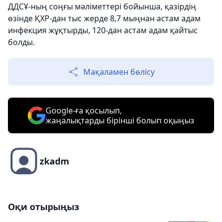
ДДСҰ-ның соңғы мәліметтері бойынша, қазірдің
өзінде ҚХР-дан тыс жерде 8,7 мыңнан астам адам
инфекция жұқтырды, 120-дан астам адам қайтыс
болды.
Мақаламен бөлісу
Google-ға қосылып,
жаңалықтарды бірінші болып оқыңыз
zkadm
Оқи отырыңыз