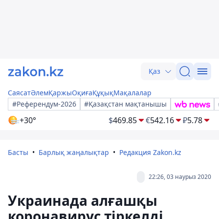
Қаз
Саясат
Әлем
Қаржы
Оқиға
Құқық
Мақалалар
#Референдум-2026
#Қазақстан мақтанышы
+30°
$
469.85
€
542.16
₽
5.78
Басты
Барлық жаңалықтар
Редакция Zakon.kz
22:26, 03 наурыз 2020
Украинада алғашқы
коронавирус тіркелді