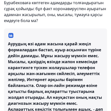
Бурабековаға көптеген адамдарды толғандыратын
сұрақ қойылды: бұл факт коронавируспен ауыратын
адамнан жасырылып, оны, мысалы, тұмауға қарсы
емдеуге бола ма?
Аурудың өзі адам жасына қарай жеңіл
формалардан бастап, ауыр асқынған түріне
дейін дамиды. Мұны жасыру мүмкін емес.
Мысалы, қазірдің өзінде жапон кемесінде
карантинге түскен жолаушылар телефон
арқылы жан-жағымен сөйлесіп, әлеуметтік
желілер, Интернет арқылы бәрімен
байланыста. Олар он-лайн режимде өзіне
қатысты барлық ақпаратты туыстарына
жолдап отырады. Ал науқастан оның нақты
диагнозын жасыру мүмкін емес.
Ақпараттық кеңістік толығымен ашық, - деп