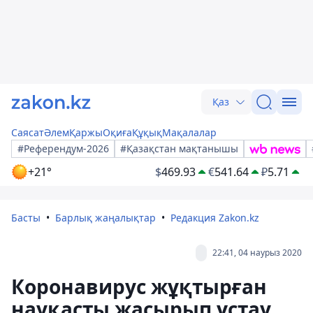
Қаз
Саясат
Әлем
Қаржы
Оқиға
Құқық
Мақалалар
#Референдум-2026
#Қазақстан мақтанышы
+21°
$
469.93
€
541.64
₽
5.71
Басты
Барлық жаңалықтар
Редакция Zakon.kz
22:41, 04 наурыз 2020
Коронавирус жұқтырған
науқасты жасырып ұстау