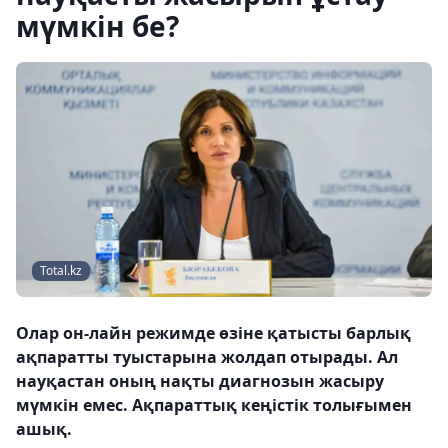
мүмкін бе?
Total.kz
Олар он-лайн режимде өзіне қатысты барлық
ақпаратты туыстарына жолдап отырады. Ал
науқастан оның нақты диагнозын жасыру
мүмкін емес. Ақпараттық кеңістік толығымен
ашық.