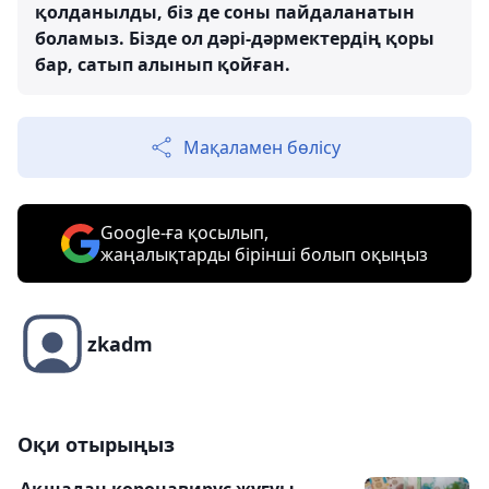
қолданылды, біз де соны пайдаланатын
боламыз. Бізде ол дәрі-дәрмектердің қоры
бар, сатып алынып қойған.
Мақаламен бөлісу
Google-ға қосылып,
жаңалықтарды бірінші болып оқыңыз
zkadm
Оқи отырыңыз