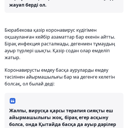
жауап берді ол.
Бюрабекова қазір коронавирус күдігімен
оқшауланған кейбір азаматтар бар екенін айтты.
Бірақ инфекция расталмады, дегенмен тұмаудың
ауыр түрлері шықты. Қазір содан олар емделіп
жатыр.
Коронавирусты емдеу басқа ауруларды емдеу
тәсілінен айырмашылығы бар ма дегенге келетін
болсақ, ол былай деді:
Жалпы, вирусқа қарсы терапия сияқты еш
айырмашылығы жоқ, бірақ егер асқыну
болса, онда Қытайда басқа да ауыр дәрілер