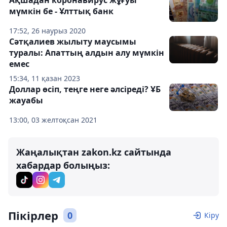
Ақшадан коронавирус жұғуы
мүмкін бе - Ұлттық банк
17:52, 26 наурыз 2020
Сәтқалиев жылыту маусымы
туралы: Апаттың алдын алу мүмкін
емес
15:34, 11 қазан 2023
Доллар өсіп, теңге неге әлсіреді? ҰБ
жауабы
13:00, 03 желтоқсан 2021
Жаңалықтан zakon.kz сайтында
хабардар болыңыз:
Пікірлер
0
Кіру