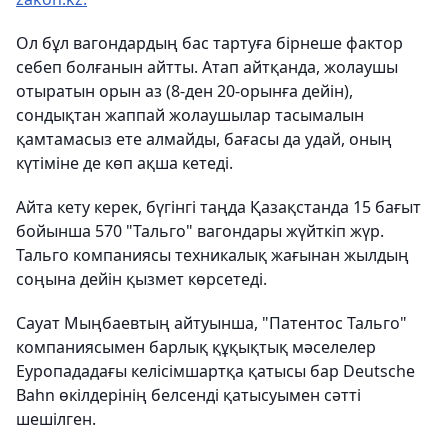
Ол бұл вагондардың бас тартуға бірнеше фактор
себеп болғанын айтты. Атап айтқанда, жолаушы
отыратын орын аз (8-ден 20-орынға дейін),
сондықтан жаппай жолаушылар тасымалын
қамтамасыз ете алмайды, бағасы да удай, оның
күтіміне де көп ақша кетеді.
Айта кету керек, бүгінгі таңда Қазақстанда 15 бағыт
бойынша 570 "Тальго" вагондары жүйткіп жүр.
Тальго компаниясы техникалық жағынан жылдың
соңына дейін қызмет көрсетеді.
Сауат Мыңбаевтың айтуынша, "Патентос Тальго"
компаниясымен барлық құқықтық мәселелер
Еуропададағы келісімшартқа қатысы бар Deutsche
Bahn өкілдерінің белсенді қатысуымен сәтті
шешілген.