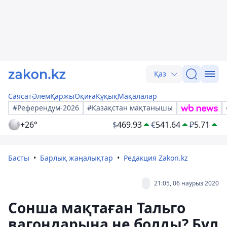
Қаз
Саясат
Әлем
Қаржы
Оқиға
Құқық
Мақалалар
#Референдум-2026
#Қазақстан мақтанышы
+26°
$
469.93
€
541.64
₽
5.71
Басты
Барлық жаңалықтар
Редакция Zakon.kz
21:05, 06 наурыз 2020
Сонша мақтаған Тальго
вагондарына не болды? Бұл