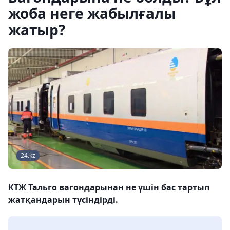
жоба неге жабылғалы
жатыр?
24.kz
КТЖ Тальго вагондарынан не үшін бас тартып
жатқандарын түсіндірді.