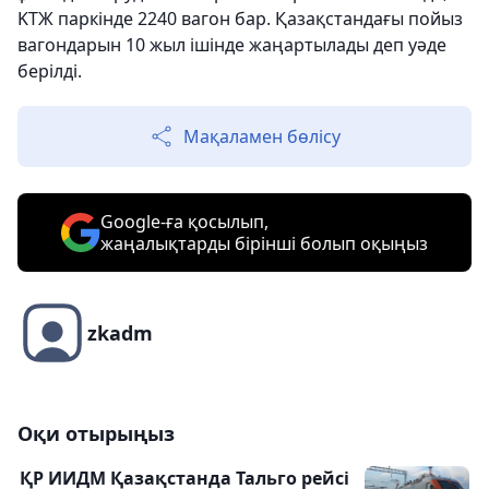
KTЖ паркінде 2240 вагон бар. Қазақстандағы пойыз
вагондарын 10 жыл ішінде жаңартылады деп уәде
берілді.
Мақаламен бөлісу
Google-ға қосылып,
жаңалықтарды бірінші болып оқыңыз
zkadm
Оқи отырыңыз
ҚР ИИДМ Қазақстанда Тальго рейсі