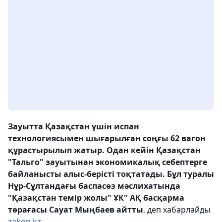
Зауытта Қазақстан үшін испан
технологиясымен шығарылған соңғы 62 вагон
құрастырылып жатыр. Одан кейін Қазақстан
"Тальго" зауытынан экономикалық себептерге
байланысты алыс-берісті тоқтатады. Бұл туралы
Нұр-Сұлтандағы баспасөз мәслихатында
"Қазақстан темір жолы" ҰК" АҚ басқарма
төрағасы Сауат Мыңбаев айтты
, деп хабарлайды
zakon.kz.