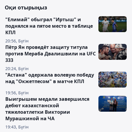
Оқи отырыңыз
"Елимай" обыграл "Иртыш" и
поднялся на пятое место в таблице
КПЛ
20:56, Бүгін
Пётр Ян проведёт защиту титула
против Мераба Двалишвили на UFC
333
20:24, Бүгін
"Астана" одержала волевую победу
над "Окжетпесом" в матче КПЛ
19:56, Бүгін
Выигрышем медали завершился
дебют казахстанской
тяжелоатлетки Виктории
Мурашкиной на ЧА
19:43, Бүгін