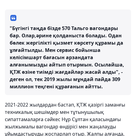
"Бүгінгі таңда бізде 570 Тальго вагондары
бар. Олар,әрине қолданыста болады. Одан
бөлек жергілікті қызмет көрсету құрамы да
ұлғайтылды. Мен сервис бойынша
келісімшарт бағасын арзандата
алғанымызды айтып отырмын. Осылайша,
ҚТЖ өзіне тиімді жағдайлар жасай алды", -
деген ол, тек 2019 жылы мұндай пайда 309
миллион теңгені құрағанын айтты.
2021-2022 жылдардан бастап, ҚТЖ қазіргі заманғы
техникалық шешімдер мен тұтынушылық
сипаттамаларға сәйкес Нұр Сұлтан қаласындағы
жылжымалы вагондар өндірісі мен жаңалауды
ұйымдастыруды жоспарлап отыр. Жалпы алғанда,