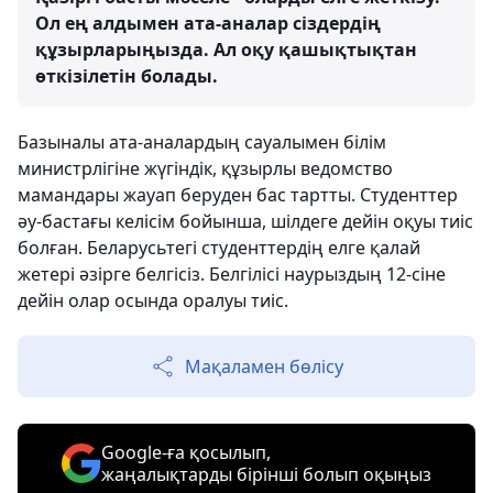
Ол ең алдымен ата-аналар сіздердің
құзырларыңызда. Ал оқу қашықтықтан
өткізілетін болады.
Базыналы ата-аналардың сауалымен білім
министрлігіне жүгіндік, құзырлы ведомство
мамандары жауап беруден бас тартты. Студенттер
әу-бастағы келісім бойынша, шілдеге дейін оқуы тиіс
болған. Беларусьтегі студенттердің елге қалай
жетері әзірге белгісіз. Белгілісі наурыздың 12-сіне
дейін олар осында оралуы тиіс.
Мақаламен бөлісу
Google-ға қосылып,
жаңалықтарды бірінші болып оқыңыз