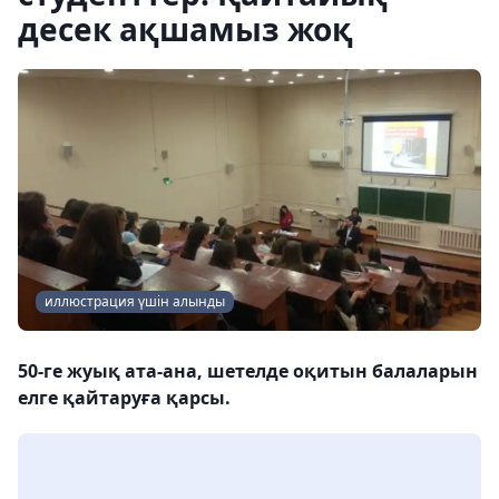
десек ақшамыз жоқ
иллюстрация үшін алынды
50-ге жуық ата-ана, шетелде оқитын балаларын
елге қайтаруға қарсы.