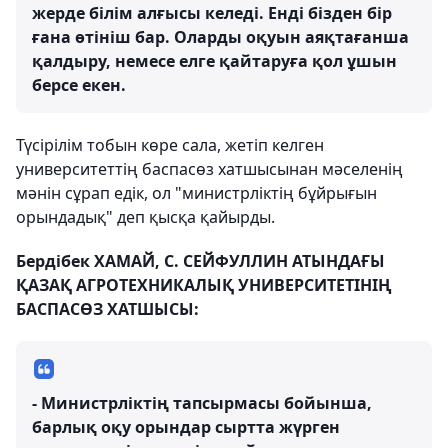
жерде білім алғысы келеді. Енді бізден бір
ғана өтініш бар. Оларды оқуын аяқтағанша
қалдыру, немесе елге қайтаруға қол ұшын
берсе екен.
Түсірілім тобын көре сала, жетіп келген
университеттің баспасөз хатшысынан мәселенің
мәнін сұрап едік, ол "министрліктің бұйрығын
орындадық" деп қысқа қайырды.
Бердібек ХАМАЙ, С. СЕЙФУЛЛИН АТЫНДАҒЫ
ҚАЗАҚ АГРОТЕХНИКАЛЫҚ УНИВЕРСИТЕТІНІҢ
БАСПАСӨЗ ХАТШЫСЫ:
- Министрліктің тапсырмасы бойынша,
барлық оқу орындар сыртта жүрген