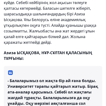
күйде. Себебі кейбірінің жол ақысын төлеуге
қалтасы көтермейді. Баласын шетелге жіберіп,
шарасыздыққа шалынғандардың бірі Азиза
Ысқақова. Ұлы Белорусь еліне академиялық
ұтқырлықпен оқуға түсті. Алайда қуанышы ұзаққа
созылмапты. Жалғызбасты ана жат жердегі ұлын
қалай елге қайтарарын білмей дал. Жолына
қаражаты жетпейді дейді.
Азиза ЫСҚАҚОВА, НҰР-СҰЛТАН ҚАЛАСЫНЫҢ
ТҰРҒЫНЫ:
- Балаларымыз ол жақта бір ай ғана болды.
Университет тарапы қайтарып жатыр. Бірақ
ата-аналар қарсымыз. Себебі ол жақтағы
жағдай тұрақты. Балаларымызға да оқу
ұнайды. Оқу мерзімі аяқталғанша сол