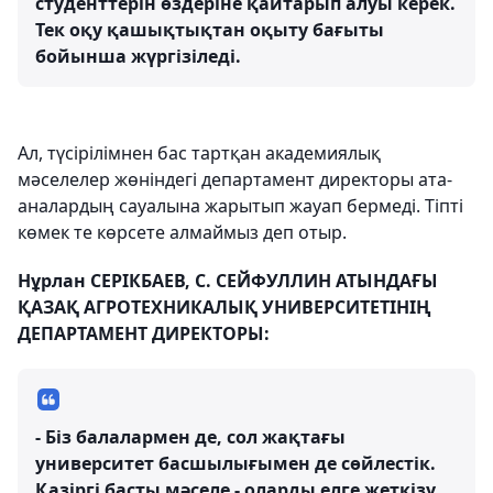
студенттерін өздеріне қайтарып алуы керек.
Тек оқу қашықтықтан оқыту бағыты
бойынша жүргізіледі.
Ал, түсірілімнен бас тартқан академиялық
мәселелер жөніндегі департамент директоры ата-
аналардың сауалына жарытып жауап бермеді. Тіпті
көмек те көрсете алмаймыз деп отыр.
Нұрлан СЕРІКБАЕВ, С. СЕЙФУЛЛИН АТЫНДАҒЫ
ҚАЗАҚ АГРОТЕХНИКАЛЫҚ УНИВЕРСИТЕТІНІҢ
ДЕПАРТАМЕНТ ДИРЕКТОРЫ:
- Біз балалармен де, сол жақтағы
университет басшылығымен де сөйлестік.
Қазіргі басты мәселе - оларды елге жеткізу.