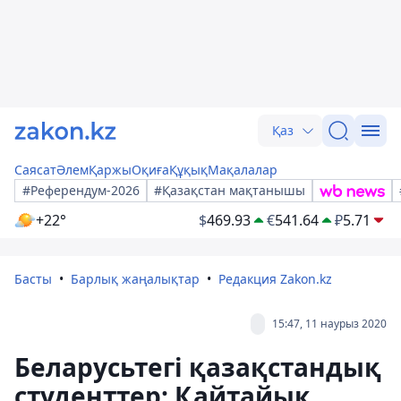
Қаз
Саясат
Әлем
Қаржы
Оқиға
Құқық
Мақалалар
#Референдум-2026
#Қазақстан мақтанышы
+22°
$
469.93
€
541.64
₽
5.71
Басты
Барлық жаңалықтар
Редакция Zakon.kz
15:47, 11 наурыз 2020
Беларусьтегі қазақстандық
студенттер: Қайтайық