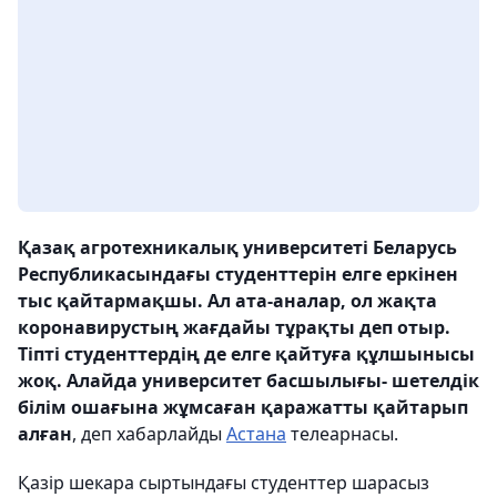
Қазақ агротехникалық университеті Беларусь
Республикасындағы студенттерін елге еркінен
тыс қайтармақшы. Ал ата-аналар, ол жақта
коронавирустың жағдайы тұрақты деп отыр.
Тіпті студенттердің де елге қайтуға құлшынысы
жоқ. Алайда университет басшылығы- шетелдік
білім ошағына жұмсаған қаражатты қайтарып
алған
, деп хабарлайды
Астана
телеарнасы.
Қазір шекара сыртындағы студенттер шарасыз