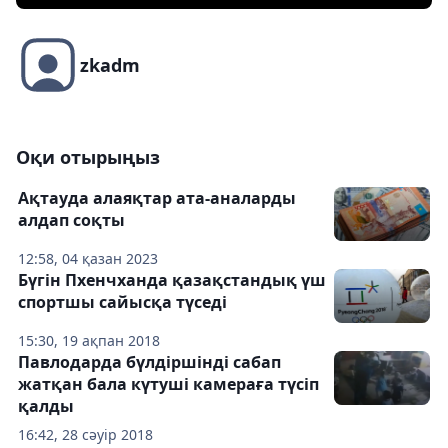
zkadm
Оқи отырыңыз
Ақтауда алаяқтар ата-аналарды
алдап соқты
12:58, 04 қазан 2023
Бүгін Пхенчханда қазақстандық үш
спортшы сайысқа түседі
15:30, 19 ақпан 2018
Павлодарда бүлдіршінді сабап
жатқан бала күтуші камераға түсіп
қалды
16:42, 28 сәуір 2018