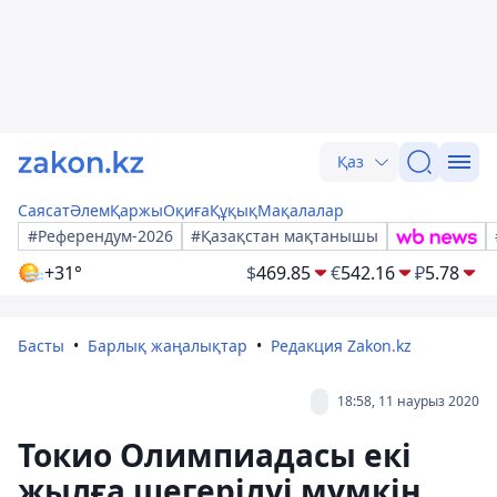
Қаз
Саясат
Әлем
Қаржы
Оқиға
Құқық
Мақалалар
#Референдум-2026
#Қазақстан мақтанышы
+31°
$
469.85
€
542.16
₽
5.78
Басты
Барлық жаңалықтар
Редакция Zakon.kz
18:58, 11 наурыз 2020
Токио Олимпиадасы екі
жылға шегерілуі мүмкін