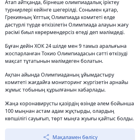
Атап айтқанда, бірнеше олимпиадалық іріктеу
турнирлері кейінге шегерілді. Сонымен қатар,
Грекияның Ұлттық Олимпиада комитеті елде
дәстүрлі түрде өткізілетін Олимпиада алауын жағу
рәсімі биыл көрермендерсіз өтеді деп мәлімдеді.
Бұған дейін ХОК 24 шілде мен 9 тамыз аралығына
жоспарланған Токио Олимпиадасын сәтті өткізуді
мақсат тұтатынын мәлімдеген болатын.
Ақпан айында Олимпиаданың ұйымдастыру
комитеті жағдайға мониторинг жүргізетін арнайы
жұмыс тобының құрылғанын хабарлады.
Жаңа коронавирусты қазірдің өзінде әлем бойынша
100 мыңнан астам адам жұқтырды, олардың
көпшілігі сауығып, төрт мыңға жуығы қайтыс болды.
Мақаламен бөлісу