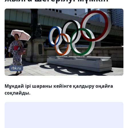
rbk.ru
Мұндай ірі шараны кейінге қалдыру оңайға
соқпайды.