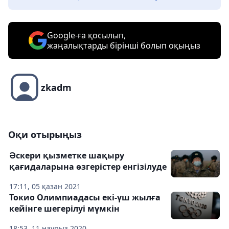
Google-ға қосылып,
жаңалықтарды бірінші болып оқыңыз
zkadm
Оқи отырыңыз
Әскери қызметке шақыру
қағидаларына өзгерістер енгізілуде
17:11, 05 қазан 2021
Токио Олимпиадасы екі-үш жылға
кейінге шегерілуі мүмкін
18:53, 11 наурыз 2020