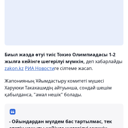
Биыл жазда өтуі тиіс Токио Олимпиадасы 1-2
жылға кейінге шегерілуі мүмкін,
деп хабарлайды
zakon.kz
РИА Новости
ге сілтеме жасап.
Жапонияның Ұйымдастыру комитеті мүшесі
Харуюки Такахашидің айтуынша, сондай шешім
қабылданса, "амал нешік" болады.
- Ойындардан мүлдем бас тартылмас, тек