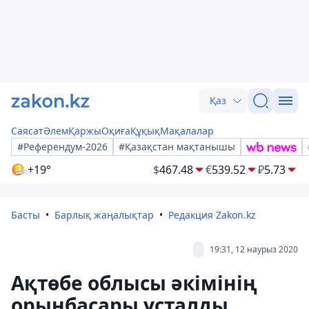
Қаз
Саясат
Әлем
Қаржы
Оқиға
Құқық
Мақалалар
#Референдум-2026
#Қазақстан мақтанышы
+19°
$
467.48
€
539.52
₽
5.73
Басты
Барлық жаңалықтар
Редакция Zakon.kz
19:31, 12 наурыз 2020
Ақтөбе облысы әкімінің
орынбасары ұсталды