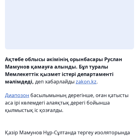
Ақтөбе облысы әкімінің орынбасары Руслан
Мамунов қамауға алынды. Бұл туралы
Мемлекеттік қызмет істері департаменті
мәлімдеді,
деп хабарлайды
zakon.kz
.
Диапозон
басылымының дерегінше, оған қатысты
аса ірі көлемдегі алаяқтық дерегі бойынша
қылмыстық іс қозғалды.
Қазір Мамунов Нұр-Сұлтанда тергеу изоляторында