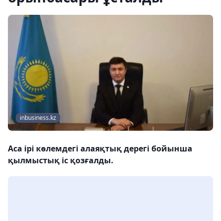
inbusiness.kz
Аса ірі көлемдегі алаяқтық дерегі бойынша
қылмыстық іс қозғалды.