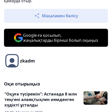
қамауда отыр.
Мақаламен бөлісу
Google-ға қосылып,
жаңалықтарды бірінші болып оқыңыз
zkadm
Оқи отырыңыз
“Оқуға түсіремін”: Астанада 8 млн
теңгені алаяқтықпен иемденген
күдікті ұсталды