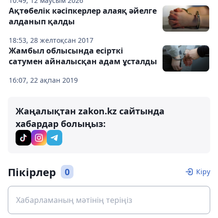
10:49, 12 маусым 2026
Ақтөбелік кәсіпкерлер алаяқ әйелге
алданып қалды
18:53, 28 желтоқсан 2017
Жамбыл облысында есірткі
сатумен айналысқан адам ұсталды
16:07, 22 ақпан 2019
Жаңалықтан zakon.kz сайтында
хабардар болыңыз:
Пікірлер
0
Кіру