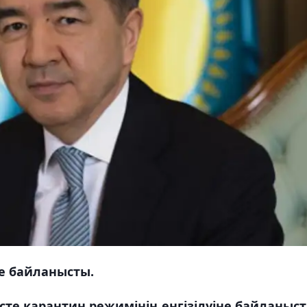
не байланысты.
те карантин режимінің енгізілуіне байланыс