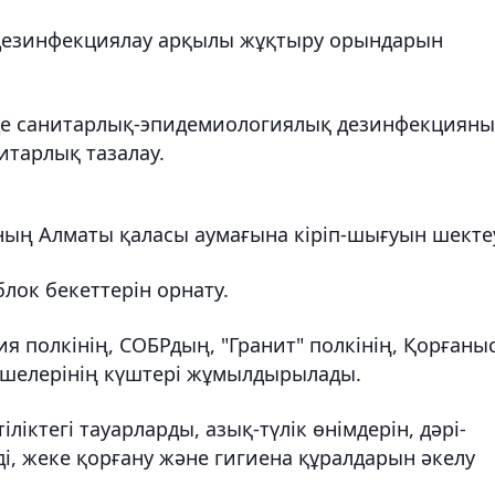
 дезинфекциялау арқылы жұқтыру орындарын
рде санитарлық-эпидемиологиялық дезинфекцияны
итарлық тазалау.
ның Алматы қаласы аумағына кіріп-шығуын шекте
блок бекеттерін орнату.
ия полкінің, СОБРдың, "Гранит" полкінің, Қорғаны
імшелерінің күштері жұмылдырылады.
іліктегі тауарларды, азық-түлік өнімдерін, дәрі-
і, жеке қорғану және гигиена құралдарын әкелу
.