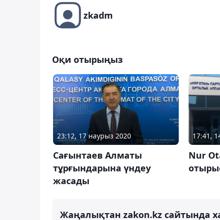
zkadm
Оқи отырыңыз
23:12, 17 наурыз 2020
17:41, 
Сағынтаев Алматы
Nur Ot
тұрғындарына үндеу
отыры
жасады
Жаңалықтан zakon.kz сайтында х