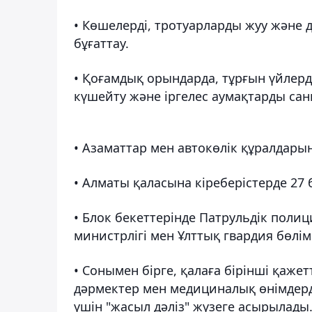
• Көшелерді, тротуарларды жуу және
бұғаттау.
• Қоғамдық орындарда, тұрғын үйле
күшейту және іргелес аумақтарды сан
• Азаматтар мен автокөлік құралдары
• Алматы қаласына кіреберістерде 27 
• Блок бекеттерінде Патрульдік полиц
министрлігі мен Ұлттық гвардия бөл
• Сонымен бірге, қалаға бірінші қажетт
дәрмектер мен медициналық өнімдерд
үшін "жасыл дәліз" жүзеге асырылады