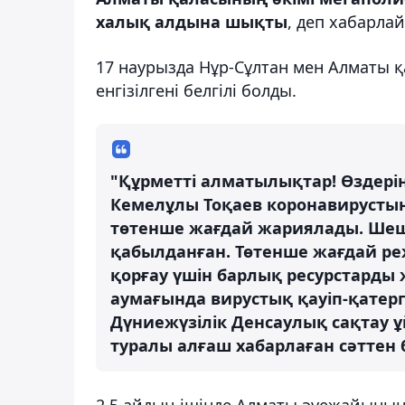
халық алдына шықты
, деп хабарла
17 наурызда Нұр-Сұлтан мен Алматы 
енгізілгені белгілі болды.
"Құрметті алматылықтар! Өздерің
Кемелұлы Тоқаев коронавирусты
төтенше жағдай жариялады. Шеш
қабылданған. Төтенше жағдай ре
қорғау үшін барлық ресурстарды
аумағында вирустық қауіп-қатер
Дүниежүзілік Денсаулық сақтау 
туралы алғаш хабарлаған сәттен 
2,5 айдың ішінде Алматы әуежайыны