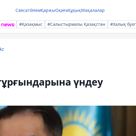
Саясат
Әлем
Қаржы
Оқиға
Құқық
Мақалалар
#Қазақмыс
#Салыстырмалы Қазақстан
#Халық бухг
kz
тұрғындарына үндеу