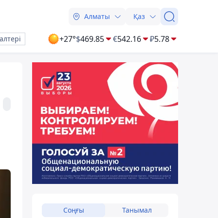
Алматы
Қаз
+27°
$
469.85
€
542.16
₽
5.78
алтері
Соңғы
Танымал