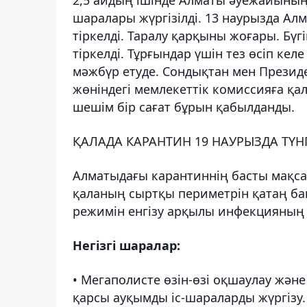
шаралары жүргізілді. 13 наурызда А
тіркелді. Таралу қарқыны жоғары. Бү
тіркелді. Тұрғындар үшін тез өсіп ке
мәжбүр етуде. Сондықтан мен Презид
жөніндегі мемлекеттік комиссияға қал
шешім бір сағат бұрын қабылданды.
ҚАЛАДА КАРАНТИН 19 НАУРЫЗДА ТҮНГІ 
Алматыдағы карантиннің басты мақса
қаланың сыртқы периметрін қатаң бақ
режимін енгізу арқылы инфекцияның 
Негізгі шаралар:
• Мегаполисте өзін-өзі оқшаулау жән
қарсы ауқымды іс-шараларды жүргізу.