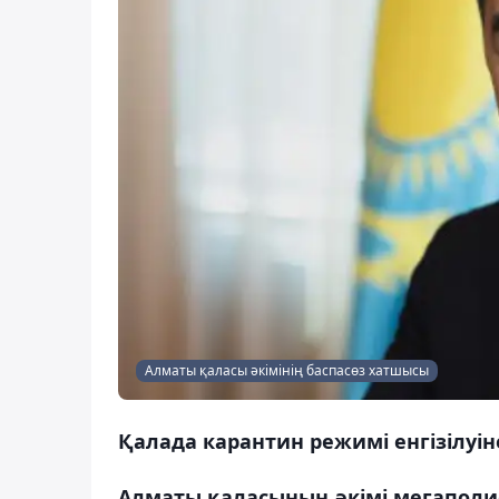
Алматы қаласы әкімінің баспасөз хатшысы
Қалада карантин режимі енгізілуі
Алматы қаласының әкімі мегаполис