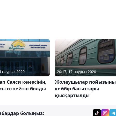
14 наурыз 2020
20:17, 17 наурыз 2020
an Саяси кеңесінің
Жолаушылар пойызыны
сы өтпейтін болды
кейбір бағыттары
қысқартылды
абардар болыңыз: