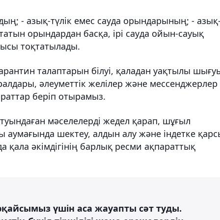
дың; - азық-түлік емес сауда орындарының; - азық
ататын орындардан басқа, ірі сауда ойын-сауық
мысы тоқтатылады.
арантин талаптарын білуі, қаладан уақтылы шығу
ұралдары, әлеуметтік желілер және мессенджерлер
араттар беріп отырамыз.
туындаған мәселелерді жедел қарап, шұғыл
 аумағында шектеу, алдын алу және індетке қарс
а қала әкімдігінің барлық ресми ақпараттық
рқайсымыз үшін аса жауапты сәт туды.