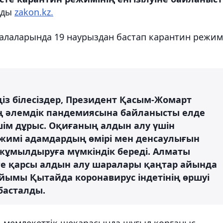
йды
zakon.kz.
қалаларында 19 наурыздан бастап карантин режим
із білесіздер, Президент Қасым-Жомарт
ң әлемдік пандемиясына байланысты елде
ім дұрыс. Оқиғаның алдын алу үшін
жимі адамдардың өмірі мен денсаулығын
 жұмылдыруға мүмкіндік береді. Алматы
ге қарсы алдын алу шаралары қаңтар айында
ұйымы Қытайда коронавирус індетінің өршуі
басталды.
ң мемлекеттік шекарасында шұғыл қорғаныс