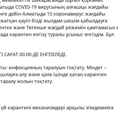
лматыда COVID-19 вирусының алғашқы жағдайы
гінге дейін Алматыда 15 коронавирус жағдайы
ле жатқан қауіп бізді жылдам шешім қабылдауға
ентке және Төтенше жағдай режимін қамтамасыз 
ада карантин енгізу туралы ұсыныс енгіздім. Бұл
САҒАТ 00.00-ДЕ ЕНГІЗІЛЕДІ.
ты: инфекцияның таралуын тоқтату. Міндет –
ылауға алу және қала ішінде қатаң карантин
таралу жолын тоқтату.
е үй карантині механизмдері арқылы эпидемияға