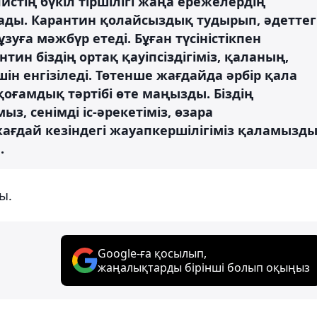
стің бүкіл тіршілігі жаңа ережелердің
ады. Карантин қолайсыздық тудырып, әдеттег
зуға мәжбүр етеді. Бұған түсіністікпен
ин біздің ортақ қауіпсіздігіміз, қаланың,
ін енгізіледі. Төтенше жағдайда әрбір қала
оғамдық тәртібі өте маңызды. Біздің
 сенімді іс-әрекетіміз, өзара
ғдай кезіндегі жауапкершілігіміз қаламызд
.
ы.
Google-ға қосылып,
жаңалықтарды бірінші болып оқыңыз