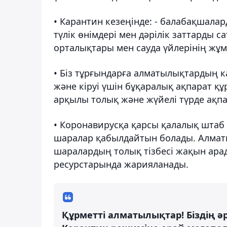
• Карантин кезеңінде: - балабақшалар
түлік өнімдері мен дәрілік заттарды с
орталықтары мен сауда үйлерінің жұ
• Біз тұрғындарға алматылықтардың к
және кіруі үшін бұқаралық ақпарат қ
арқылы толық және жүйелі түрде ақп
• Коронавирусқа қарсы қалалық штаб 
шаралар қабылдайтын болады. Алматы
шаралардың толық тізбесі жақын арад
ресурстарында жарияланады.
Құрметті алматылықтар! Біздің ә