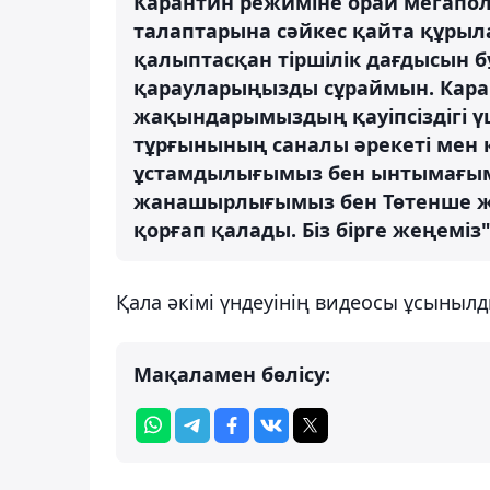
Карантин режиміне орай мегаполи
талаптарына сәйкес қайта құрыл
қалыптасқан тіршілік дағдысын бұ
қарауларыңызды сұраймын. Карант
жақындарымыздың қауіпсіздігі үш
тұрғынының саналы әрекеті мен қ
ұстамдылығымыз бен ынтымағымыз,
жанашырлығымыз бен Төтенше жа
қорғап қалады. Біз бірге жеңеміз"
Қала әкімі үндеуінің видеосы ұсынылд
Мақаламен бөлісу: