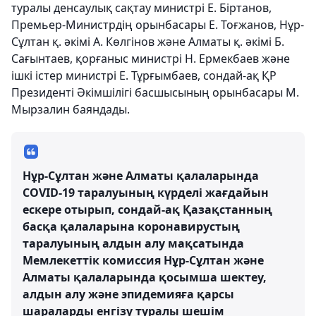
туралы денсаулық сақтау министрі Е. Біртанов,
Премьер-Министрдің орынбасары Е. Тоғжанов, Нұр-
Сұлтан қ. әкімі А. Көлгінов және Алматы қ. әкімі Б.
Сағынтаев, қорғаныс министрі Н. Ермекбаев және
ішкі істер министрі Е. Тұрғымбаев, сондай-ақ ҚР
Президенті Әкімшілігі басшысының орынбасары М.
Мырзалин баяндады.
Нұр-Сұлтан және Алматы қалаларында
COVID-19 таралуының күрделі жағдайын
ескере отырып, сондай-ақ Қазақстанның
басқа қалаларына коронавирустың
таралуының алдын алу мақсатында
Мемлекеттік комиссия Нұр-Сұлтан және
Алматы қалаларында қосымша шектеу,
алдын алу және эпидемияға қарсы
шараларды енгізу туралы шешім