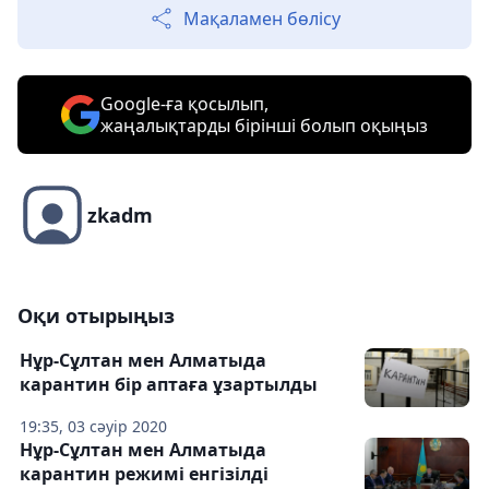
Мақаламен бөлісу
Google-ға қосылып,
жаңалықтарды бірінші болып оқыңыз
zkadm
Оқи отырыңыз
Нұр-Сұлтан мен Алматыда
карантин бір аптаға ұзартылды
19:35, 03 сәуір 2020
Нұр-Сұлтан мен Алматыда
карантин режимі енгізілді