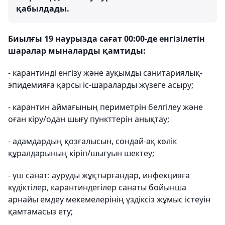
қабылдады.
Биылғы 19 наурызда сағат 00:00-де енгізілетін
шаралар мыналарды қамтиды:
- карантинді енгізу және ауқымды санитариялық-
эпидемияға қарсы іс-шараларды жүзеге асыру;
- карантин аймағының периметрін белгілеу және
оған кіру/одан шығу пункттерін анықтау;
- адамдардың қозғалысын, сондай-ақ көлік
құралдарының кіріп/шығуын шектеу;
- үш санат: ауруды жұқтырғандар, инфекцияға
күдіктілер, карантиндегілер санаты бойынша
арнайы емдеу мекемелерінің үздіксіз жұмыс істеуін
қамтамасыз ету;