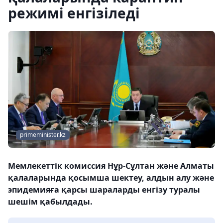
режимі енгізіледі
primeminister.kz
Мемлекеттік комиссия Нұр-Сұлтан және Алматы
қалаларында қосымша шектеу, алдын алу және
эпидемияға қарсы шараларды енгізу туралы
шешім қабылдады.