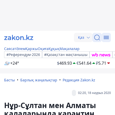
Қаз
Саясат
Әлем
Қаржы
Оқиға
Құқық
Мақалалар
#Референдум-2026
#Қазақстан мақтанышы
+24°
$
469.93
€
541.64
₽
5.71
Басты
Барлық жаңалықтар
Редакция Zakon.kz
02:20, 18 наурыз 2020
Нұр-Сұлтан мен Алматы
қалаларында карантин