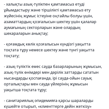
- халықты азық-түлікпен қамтамасыз етуді
ұйымдастыру және тіршілікті қамтамасыз ету
жүйесінің жұмыс істеуіне оңтайлы болуы үшін,
азаматтардың қозғалысын шектеу үшін қалалар
аумағының секторларын және олардың
шекараларын анықтау;
- қоғамдық көлік қозғалысын күндізгі уақытта
тоқтата тұру немесе шектеу және түнгі уақытта
тоқтату;
- азық-түліктік емес сауда базарларының жұмысын,
азық-түлік өнімдері мен дәрілік заттарды сататын
нысандарды қоспағанда, ірі сауда-ойын сауық
орталықтары мен сауда үйлерінің жұмысын
уақытша тоқтата тұру;
- санитариялық-эпидемияға қарсы шараларды
күшейте отырып, «клиенттерге дейін жеткізу»