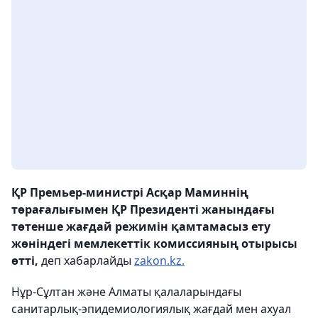
ҚР Премьер-министрі Асқар Маминнің
төрағалығымен ҚР Президенті жанындағы
төтенше жағдай режимін қамтамасыз ету
жөніндегі мемлекеттік комиссияның отырысы
өтті,
деп хабарлайды
zakon.kz.
Нұр-Сұлтан және Алматы қалаларындағы
санитарлық-эпидемиологиялық жағдай мен ахуал