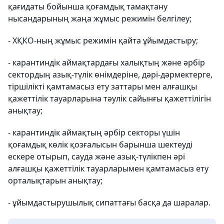
қағидаты бойынша қоғамдық тамақтану
нысандарының жаңа жұмыс режимін белгілеу;
- ХҚКО-ның жұмыс режимін қайта ұйымдастыру;
- карантиндік аймақтардағы халықтың және әрбір
сектордың азық-түлік өнімдеріне, дәрі-дәрмектерге,
тіршілікті қамтамасыз ету заттары мен алғашқы
қажеттілік тауарларына тәулік сайынғы қажеттілігін
анықтау;
- карантиндік аймақтың әрбір секторы үшін
қоғамдық көлік қозғалысын барынша шектеуді
ескере отырып, сауда және азық-түлікпен әрі
алғашқы қажеттілік тауарларымен қамтамасыз ету
орталықтарын анықтау;
- ұйымдастырушылық сипаттағы басқа да шаралар.