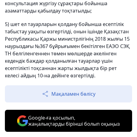
консультация жүргізу сұрақтары бойынша
азаматтарды қабылдау тоқтатылды;
5) шет ел тауарларын қолдану бойынша есептілік
табыстау уақыты өзгертілді, онын ішінде Қазақстан
Республикасы Қаржы министрлігінің 2018 жылғы 15
наурыздағы №367 бұйрығымен бекітілген ЕАЭО СЭҚ
ТН белгіленгеннен төмен мөлшерде әкелінген
кедендік баждар қолданылған тауарлар үшін
есептілікті тоқсаннан жарты жылдықта бір рет
келесі айдың 10-на дейінге өзгертілді.
Мақаламен бөлісу
Google-ға қосылып,
жаңалықтарды бірінші болып оқыңыз