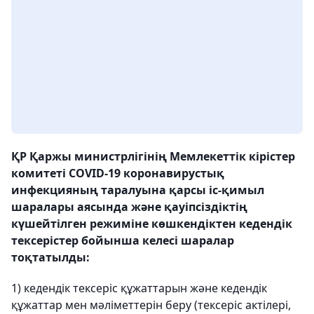
ҚР Қаржы министрлігінің Мемлекеттік кірістер
комитеті COVID-19 коронавирустық
инфекцияның таралуына қарсы іс-қимыл
шаралары аясында және қауіпсіздіктің
күшейтілген режиміне көшкендіктен кедендік
тексерістер бойынша келесі шаралар
тоқтатылды:
1) кедендік тексеріс құжаттарын және кедендік
құжаттар мен мәліметтерін беру (тексеріс актілері,