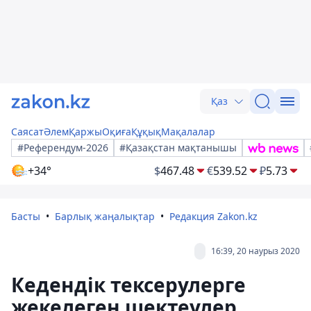
Қаз
Саясат
Әлем
Қаржы
Оқиға
Құқық
Мақалалар
#Референдум-2026
#Қазақстан мақтанышы
+34°
$
467.48
€
539.52
₽
5.73
Басты
Барлық жаңалықтар
Редакция Zakon.kz
16:39, 20 наурыз 2020
Кедендік тексерулерге
жекелеген шектеулер