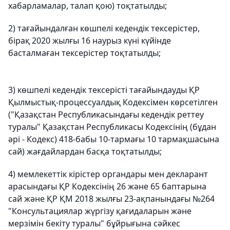
хабарламалар, талап қою) тоқтатылды;
2) тағайындалған көшпелі кедендік тексерістер,
бірақ 2020 жылғы 16 наурыз күні күйінде
басталмаған тексерістер тоқтатылды;
3) көшпелі кедендік тексерісті тағайындауды ҚР
Қылмыстық-процессуалдық Кодексімен көрсетілген
("Қазақстан Республикасындағы кедендік реттеу
туралы" Қазақстан Республикасы Кодексінің (бұдан
әрі - Кодекс) 418-бабы 10-тармағы 10 тармақшасына
сай) жағдайлардан басқа тоқтатылды;
4) мемлекеттік кірістер органдары мен декларант
арасындағы ҚР Кодексінің 26 және 65 баптарына
сай және ҚР ҚМ 2018 жылғы 23-ақпанындағы №264
"Консультациялар жүргізу қағидаларын және
мерзімін бекіту туралы" бұйрығына сәйкес