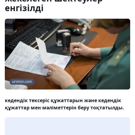
енгізілді
uriston.com
кедендік тексеріс құжаттарын және кедендік
құжаттар мен мәліметтерін беру тоқтатылды.