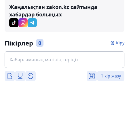
Жаңалықтан zakon.kz сайтында
хабардар болыңыз:
Пікірлер
0
Кіру
Пікір жазу