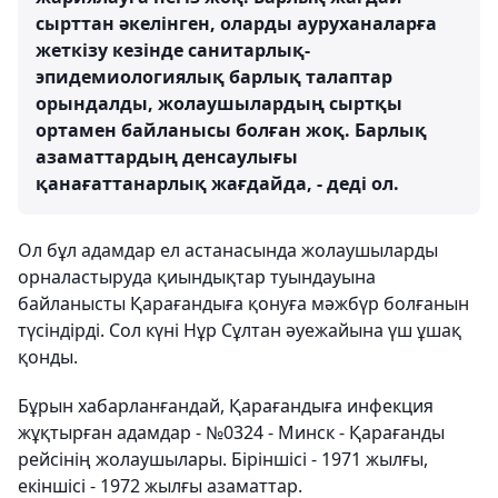
сырттан әкелінген, оларды ауруханаларға
жеткізу кезінде санитарлық-
эпидемиологиялық барлық талаптар
орындалды, жолаушылардың сыртқы
ортамен байланысы болған жоқ. Барлық
азаматтардың денсаулығы
қанағаттанарлық жағдайда, - деді ол.
Ол бұл адамдар ел астанасында жолаушыларды
орналастыруда қиындықтар туындауына
байланысты Қарағандыға қонуға мәжбүр болғанын
түсіндірді. Сол күні Нұр Сұлтан әуежайына үш ұшақ
қонды.
Бұрын хабарланғандай, Қарағандыға инфекция
жұқтырған адамдар - №0324 - Минск - Қарағанды ​​
рейсінің жолаушылары. Біріншісі - 1971 жылғы,
екіншісі - 1972 жылғы азаматтар.