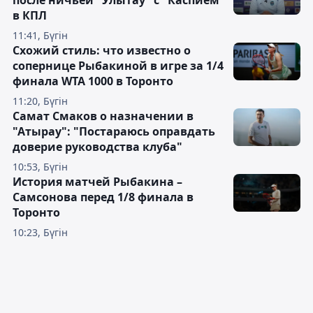
после ничьей "Улытау" с "Каспием"
в КПЛ
11:41, Бүгін
Схожий стиль: что известно о
сопернице Рыбакиной в игре за 1/4
финала WTA 1000 в Торонто
11:20, Бүгін
Самат Смаков о назначении в
"Атырау": "Постараюсь оправдать
доверие руководства клуба"
10:53, Бүгін
История матчей Рыбакина –
Самсонова перед 1/8 финала в
Торонто
10:23, Бүгін