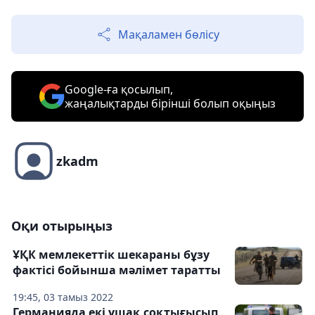
Мақаламен бөлісу
Google-ға қосылып,
жаңалықтарды бірінші болып оқыңыз
zkadm
Оқи отырыңыз
ҰҚК мемлекеттік шекараны бұзу
фактісі бойынша мәлімет таратты
19:45, 03 тамыз 2022
Германияда екі ұшақ соқтығысып