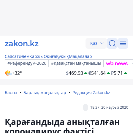
Қаз
Саясат
Әлем
Қаржы
Оқиға
Құқық
Мақалалар
#Референдум-2026
#Қазақстан мақтанышы
+32°
$
469.93
€
541.64
₽
5.71
Басты
Барлық жаңалықтар
Редакция Zakon.kz
18:37, 20 наурыз 2020
Қарағандыда анықталған
коронавирус фактісі