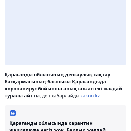
Қарағанды ​​облысының денсаулық сақтау
басқармасының басшысы Қарағандыда
коронавирус бойынша анықталған екі жағдай
туралы айтты
, деп хабарлайды
zakon.kz.
Қарағанды ​​облысында карантин
жариялауға негіз жоқ. Барлық жағдай