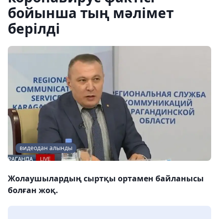
бойынша тың мәлімет
берілді
видеодан алынды
Жолаушылардың сыртқы ортамен байланысы
болған жоқ.