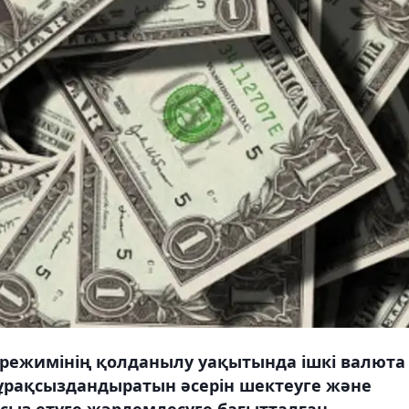
 режимінің қолданылу уақытында ішкі валюта
рақсыздандыратын әсерін шектеуге және
з етуге жәрдемдесуге бағытталған.