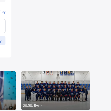
Кіру
у
20:58, Бүгін