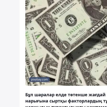
pixabay.com
Бұл шаралар елде төтенше жағдай
нарығына сыртқы факторлардың тұ
қаржылық тұрақтылықты қамтамасы