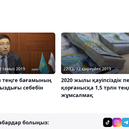
13 тамыз 2019
22:12, 12 қыркүйек 2019
в теңге бағамының
2020 жылы қауіпсіздік п
сыздығы себебін
қорғанысқа 1,5 трлн тең
жұмсалмақ
абардар болыңыз: