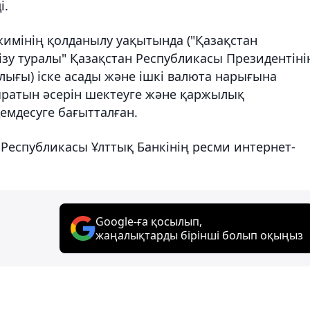
і.
жимінің қолданылу уақытында ("Қазақстан
зу туралы" Қазақстан Республикасы Президентіні
ығы) іске асады және ішкі валюта нарығына
ратын әсерін шектеуге және қаржылық
емдесуге бағытталған.
Республикасы Ұлттық Банкінің ресми интернет-
Google-ға қосылып,
жаңалықтарды бірінші болып оқыңыз