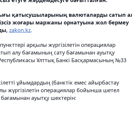
арығы қатысушыларының валюталарды сатып а
ізсіз жоғары маржаны орнатуына жол бермеу
ды,
zakon.kz
.
пункттері арқылы жүргізілетін операциялар
тып алу бағамының сату бағамынан ауытқу
 Республикасы Ұлттық Банкі Басқармасының №33
кілетті ұйымдардың (банктік емес айырбастау
ылы жүргізілетін операциялар бойынша шетел
 бағамынан ауытқу шектерін: