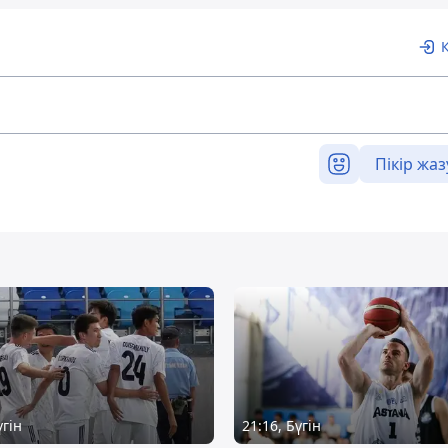
Пікір жаз
үгін
21:16, Бүгін