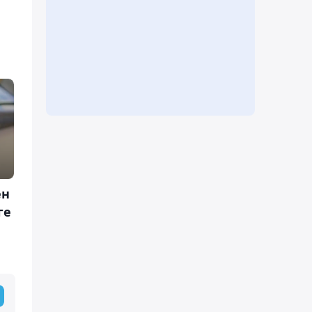
ен
ге