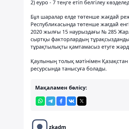
2) еуро - 7 теңге етіп белгілеу көзделед
Бұл шаралар елде төтенше жағдай ре
Республикасында төтенше жағдай енгі
2020 жылғы 15 наурыздағы № 285 Жарл
сыртқы факторлардың тұрақсызданды
тұрақтылықты қамтамасыз етуге жәрд
Қаулының толық мәтінімен Қазақстан 
ресурсында танысуға болады.
Мақаламен бөлісу:
zkadm