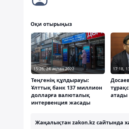
Оқи отырыңыз
15:26, 24 ақпан 2022
17:18, 
Теңгенің құлдырауы:
Досае
Ұлттық банк 137 миллион
тұрақ
долларға валюталық
атады
интервенция жасады
Жаңалықтан zakon.kz сайтында х