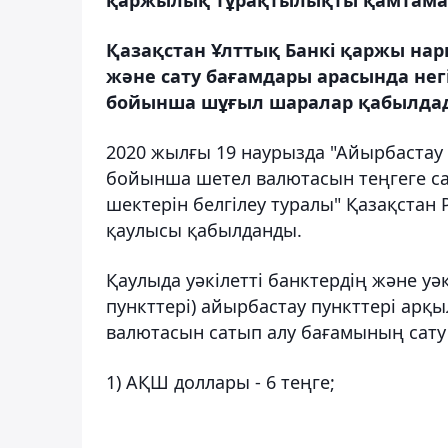
Қазақстан Ұлттық Банкі қаржы н
және сату бағамдары арасында нег
бойынша шұғыл шаралар қабылда
2020 жылғы 19 наурызда "Айырбастау 
бойынша шетел валютасын теңгеге са
шектерін белгілеу туралы" Қазақстан
қаулысы қабылданды.
Қаулыда уәкілетті банктердің және уә
пункттері) айырбастау пункттері арқ
валютасын сатып алу бағамының сату
1) АҚШ доллары - 6 теңге;