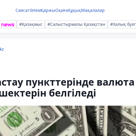
Саясат
Әлем
Қаржы
Оқиға
Құқық
Мақалалар
#Қазақмыс
#Салыстырмалы Қазақстан
#Халық бухг
kz
стау пункттерінде валюта
ектерін белгіледі