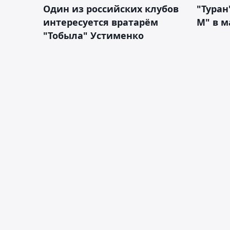
Один из российских клубов
"Туран
интересуется вратарём
М" в м
"Тобыла" Устименко