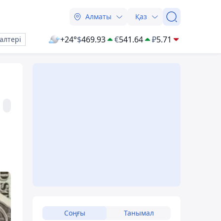
Алматы
Қаз
+24°
$
469.93
€
541.64
₽
5.71
алтері
Соңғы
Танымал