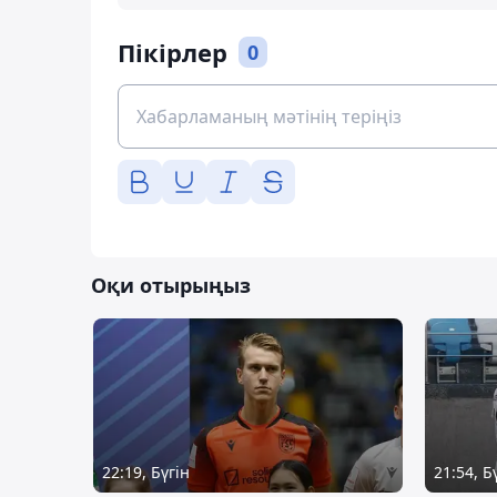
Пікірлер
0
Оқи отырыңыз
22:19, Бүгін
21:54, Б