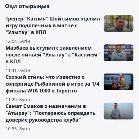
Оқи отырыңыз
Тренер "Каспия" Шойтымов оценил
игру подопечных в матче с
"Улытау" в КПЛ
12:04, Бүгін
Мазбаев выступил с заявлением
после ничьей "Улытау" с "Каспием"
в КПЛ
11:41, Бүгін
Схожий стиль: что известно о
сопернице Рыбакиной в игре за 1/4
финала WTA 1000 в Торонто
11:20, Бүгін
Самат Смаков о назначении в
"Атырау": "Постараюсь оправдать
доверие руководства клуба"
10:53, Бүгін