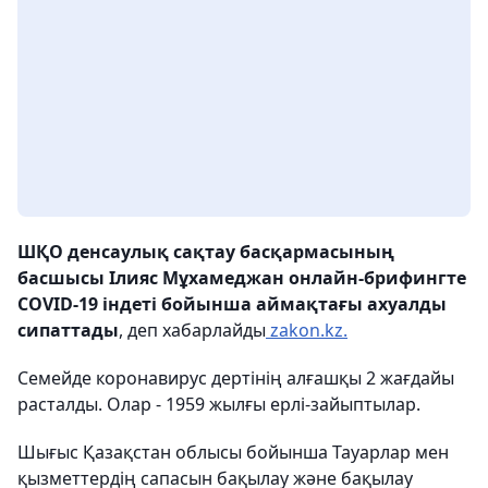
ШҚО денсаулық сақтау басқармасының
басшысы Ілияс Мұхамеджан онлайн-брифингте
COVID-19 індеті бойынша аймақтағы ахуалды
сипаттады
, деп хабарлайды
zakon.kz.
Семейде коронавирус дертінің алғашқы 2 жағдайы
расталды. Олар - 1959 жылғы ерлі-зайыптылар.
Шығыс Қазақстан облысы бойынша Тауарлар мен
қызметтердің сапасын бақылау және бақылау