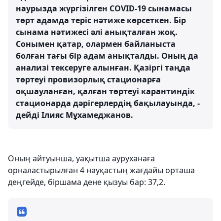
наурызда жүргізілген COVID-19 сынамасы
төрт адамда теріс нәтиже көрсеткен. Бір
сынама нәтижесі әлі анықталған жоқ.
Сонымен қатар, олармен байланыста
болған тағы бір адам анықталды. Оның да
анализі тексеруге алынған. Қазіргі таңда
төртеуі провизорлық стационарға
оқшауланған, қалған төртеуі карантиндік
стационарда дәрігерлердің бақылауында, -
дейді Ілияс Мұхамеджанов.
Оның айтуынша, уақытша ауруханаға
орналастырылған 4 науқастың жағдайы орташа
деңгейде, біршама дене қызуы бар: 37,2.