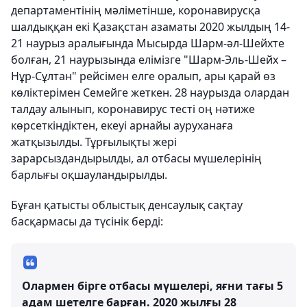
департаментінің мәліметінше, коронавирусқа
шалдыққан екі Қазақстан азаматы 2020 жылдың 14-
21 наурыз аралығында Мысырда Шарм-әл-Шейхте
болған, 21 наурызында елімізге "Шарм-Эль-Шейх –
Нұр-Cұлтан" рейсімен елге оралып, ары қарай өз
көліктерімен Семейге жеткен. 28 наурызда олардан
талдау алынып, коронавирус тесті оң нәтиже
көрсеткіндіктен, екеуі арнайы ауруханаға
жатқызылды. Тұрғылықты жері
зарарсыздандырылды, ал отбасы мүшелерінің
барлығы оқшауландырылды.
Бұған қатысты облыстық денсаулық сақтау
басқармасы да түсінік берді:
Олармен бірге отбасы мүшелері, яғни тағы 5
адам шетелге барған. 2020 жылғы 28