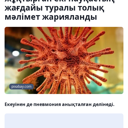
жағдайы туралы толық
мәлімет жарияланды
pixabay.com
Екеуінен де пневмония анықталған делінеді.