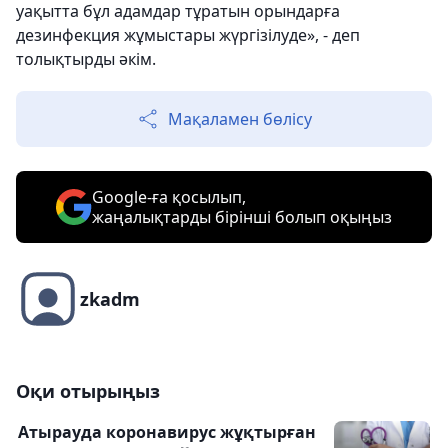
уақытта бұл адамдар тұратын орындарға
дезинфекция жұмыстары жүргізілуде», - деп
толықтырды әкім.
Мақаламен бөлісу
Google-ға қосылып,
жаңалықтарды бірінші болып оқыңыз
zkadm
Оқи отырыңыз
Атырауда коронавирус жұқтырған