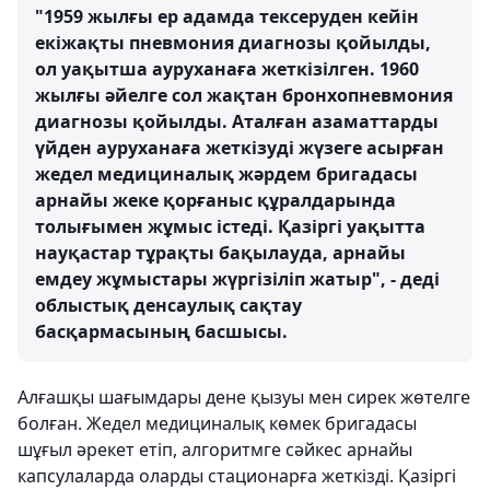
"1959 жылғы ер адамда тексеруден кейін
екіжақты пневмония диагнозы қойылды,
ол уақытша ауруханаға жеткізілген. 1960
жылғы әйелге сол жақтан бронхопневмония
диагнозы қойылды. Аталған азаматтарды
үйден ауруханаға жеткізуді жүзеге асырған
жедел медициналық жәрдем бригадасы
арнайы жеке қорғаныс құралдарында
толығымен жұмыс істеді. Қазіргі уақытта
науқастар тұрақты бақылауда, арнайы
емдеу жұмыстары жүргізіліп жатыр", - деді
облыстық денсаулық сақтау
басқармасының басшысы.
Алғашқы шағымдары дене қызуы мен сирек жөтелге
болған. Жедел медициналық көмек бригадасы
шұғыл әрекет етіп, алгоритмге сәйкес арнайы
капсулаларда оларды стационарға жеткізді. Қазіргі