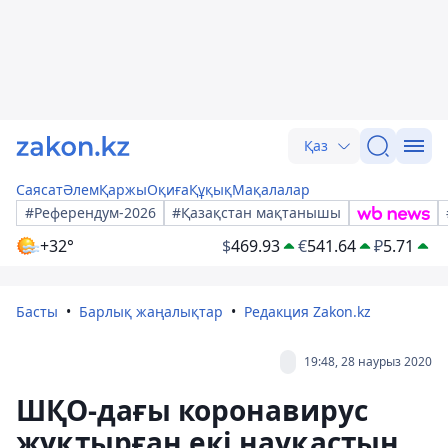
Қаз
Саясат
Әлем
Қаржы
Оқиға
Құқық
Мақалалар
#Референдум-2026
#Қазақстан мақтанышы
+32°
$
469.93
€
541.64
₽
5.71
Басты
Барлық жаңалықтар
Редакция Zakon.kz
19:48, 28 наурыз 2020
ШҚО-дағы коронавирус
жұқтырған екі науқастың