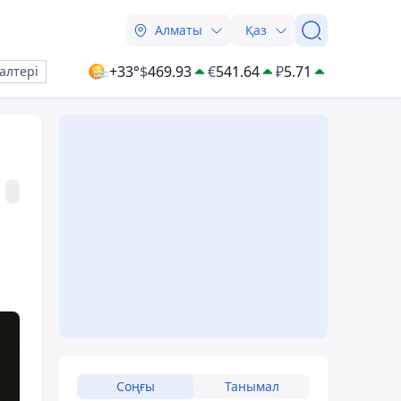
Алматы
Қаз
+33°
$
469.93
€
541.64
₽
5.71
алтері
Соңғы
Танымал