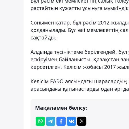
Бұл рәсім екі мемлекеттің салық төле
растайтын құжатты ұсынуға мүмкіндік 
Сонымен қатар, бұл рәсім 2012 жылды
қолданылады. Бұл екі мемлекеттің сал
сақтайды.
Алдында түсініктеме берілгендей, бұ
ескіруімен байланысты. Қазақстан за
көрсетілген. Келісім жобасы 2017 жы
Келісім ЕАЭО аясындағы шаралардың бі
арасындағы қатынастарды одан әрі да
Мақаламен бөлісу: