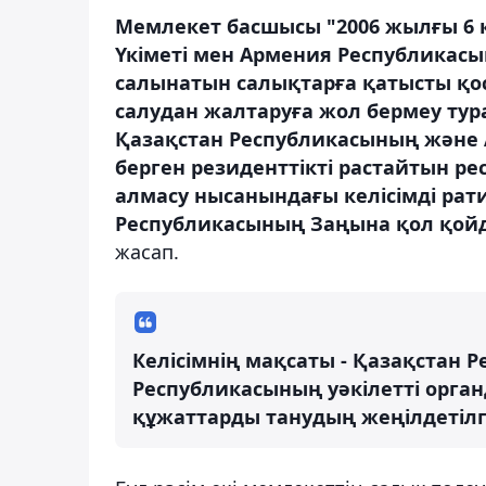
Мемлекет басшысы "2006 жылғы 6
Үкіметі мен Армения Республикасы
салынатын салықтарға қатысты қо
салудан жалтаруға жол бермеу ту
Қазақстан Республикасының және 
берген резиденттікті растайтын ре
алмасу нысанындағы келісімді ра
Республикасының Заңына қол қой
жасап.
Келісімнің мақсаты - Қазақстан
Республикасының уәкілетті орган
құжаттарды танудың жеңілдетілге