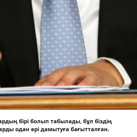
рдың бірі болып табылады, бұл біздің
арды одан әрі дамытуға бағытталған.