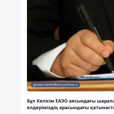
gazeta-medvedkovo-juzhnoe.ru
Бұл Келісім ЕАЭО аясындағы шарала
елдеріміздің арасындағы қатынаст