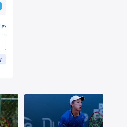
Кіру
у