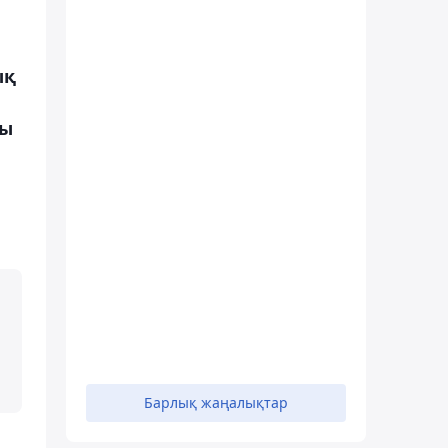
ық
е
ры
Барлық жаңалықтар