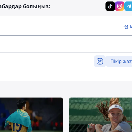
абардар болыңыз:
Пікір жаз