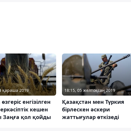
04 қараша 2019
18:15, 05 желтоқсан 2019
 өзгеріс енгізілген
Қазақстан мен Түркия
еркәсіптік кешен
бірлескен әскери
ы Заңға қол қойды
жаттығулар өткізеді