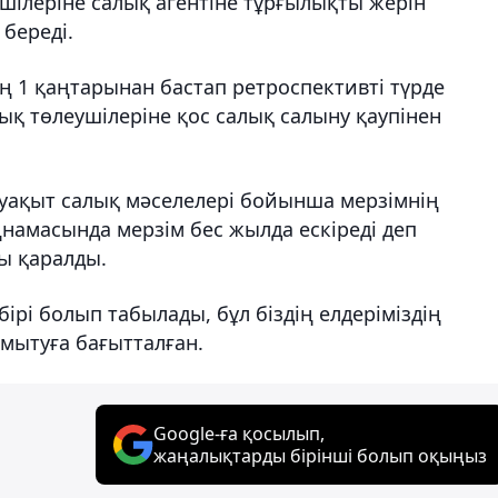
ушілеріне салық агентіне тұрғылықты жерін
береді.
ң 1 қаңтарынан бастап ретроспективті түрде
ық төлеушілеріне қос салық салыну қаупінен
л уақыт салық мәселелері бойынша мерзімнің
ңнамасында мерзім бес жылда ескіреді деп
лы қаралды.
рі болып табылады, бұл біздің елдеріміздің
мытуға бағытталған.
Google-ға қосылып,
жаңалықтарды бірінші болып оқыңыз