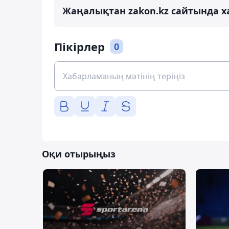
Жаңалықтан zakon.kz сайтында х
Пікірлер
0
Оқи отырыңыз