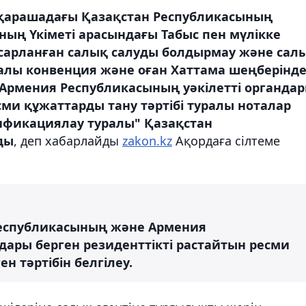
 қарашадағы Қазақстан Республикасының
ның Үкіметі арасындағы Табыс пен мүлікке
сарланған салық салуды болдырмау және сал
ралы конвенция және оған Хаттама шеңберінд
Армения Республикасының уәкілетті органда
сми құжаттарды тану тәртібі туралы ноталар
тификациялау туралы" Қазақстан
ды
, деп хабарлайды
zakon.kz
Ақордаға сілтеме
 Республикасының және Армения
дары берген резиденттікті растайтын ресми
н тәртібін белгілеу.