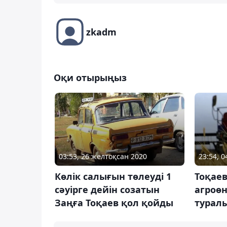
zkadm
Оқи отырыңыз
03:53, 26 желтоқсан 2020
23:54, 
Көлік салығын төлеуді 1
Тоқаев
сәуірге дейін созатын
агроөн
Заңға Тоқаев қол қойды
турал