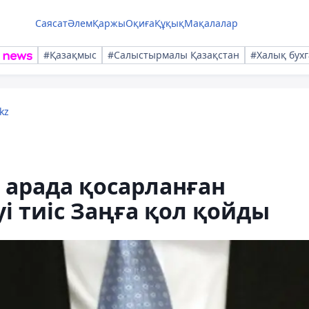
Саясат
Әлем
Қаржы
Оқиға
Құқық
Мақалалар
#Қазақмыс
#Салыстырмалы Қазақстан
#Халық бухг
kz
 арада қосарланған
і тиіс Заңға қол қойды