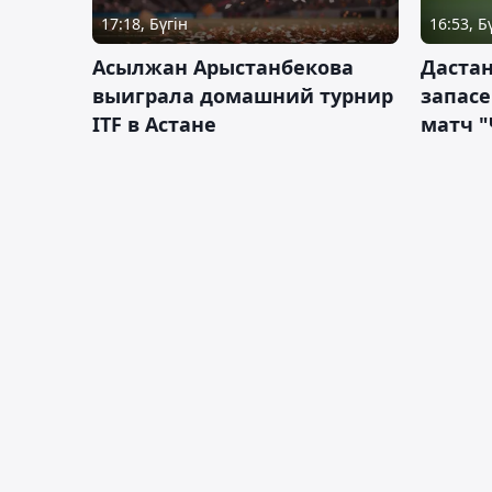
17:18, Бүгін
16:53, Б
Асылжан Арыстанбекова
Дастан
выиграла домашний турнир
запас
ITF в Астане
матч "