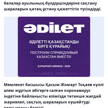
балалар ауылының бүлдіршіндеріне сақтану
шараларын қатаң ұстану қажеттігін түсіндірді.
Мемлекет басшысы Қасым-Жомарт Тоқаев күллі
әлем жұртын әбігерге салған коронавирус
індетіне байланысты елімізде төтенше жағдай
жариялап, сақтық шараларын күшейтуді
тапсырғаны белгілі.