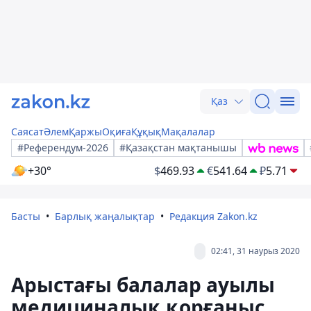
Қаз
Саясат
Әлем
Қаржы
Оқиға
Құқық
Мақалалар
#Референдум-2026
#Қазақстан мақтанышы
+30°
$
469.93
€
541.64
₽
5.71
Басты
Барлық жаңалықтар
Редакция Zakon.kz
02:41, 31 наурыз 2020
Арыстағы балалар ауылы
медициналық қорғаныс