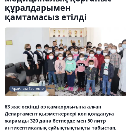
құралдарымен
қамтамасыз етілді
Арайлым Тастемір
63 жас өскінді өз қамқорлығына алған
Департамент қызметкерлері көп қолдануға
жарамды 320 дана бетперде мен 50 литр
антисептикалық сұйықтықтықты табыстап,