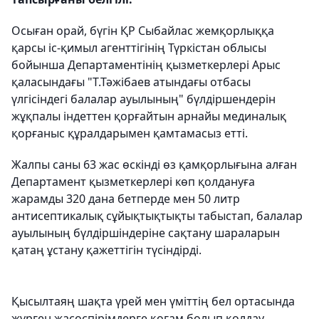
Осыған орай, бүгін ҚР Сыбайлас жемқорлыққа
қарсы іс-қимыл агенттігінің Түркістан облысы
бойынша Департаментінің қызметкерлері Арыс
қаласындағы "Т.Тәжібаев атындағы отбасы
үлгісіндегі балалар ауылының" бүлдіршендерін
жұқпалы індеттен қорғайтын арнайы мединалық
қорғаныс құралдарымен қамтамасыз етті.
Жалпы саны 63 жас өскінді өз қамқорлығына алған
Департамент қызметкерлері көп қолдануға
жарамды 320 дана бетперде мен 50 литр
антисептикалық сұйықтықтықты табыстап, балалар
ауылының бүлдіршіндеріне сақтану шараларын
қатаң ұстану қажеттігін түсіндірді.
Қыcылтаяң шақта үрей мен үміттің бел ортасында
жүрген жасөспірімдерге қоғам болып қолдау