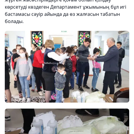
көрсетуді көздеген Департамент ұжымының бұл игі
бастамасы сәуір айында да өз жалғасын табатын
болады.