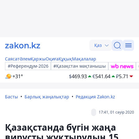
Қаз
Саясат
Әлем
Қаржы
Оқиға
Құқық
Мақалалар
#Референдум-2026
#Қазақстан мақтанышы
+31°
$
469.93
€
541.64
₽
5.71
Басты
Барлық жаңалықтар
Редакция Zakon.kz
17:41, 01 сәуір 2020
Қазақстанда бүгін жаңа
вирусты жұқтырудың 15