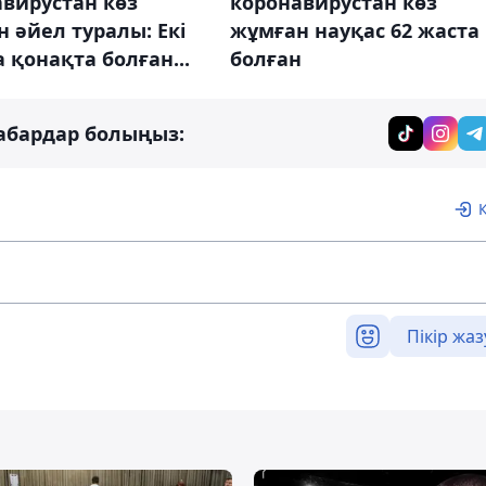
вирустан көз
коронавирустан көз
 әйел туралы: Екі
жұмған науқас 62 жаста
 қонақта болған...
болған
абардар болыңыз:
Пікір жаз