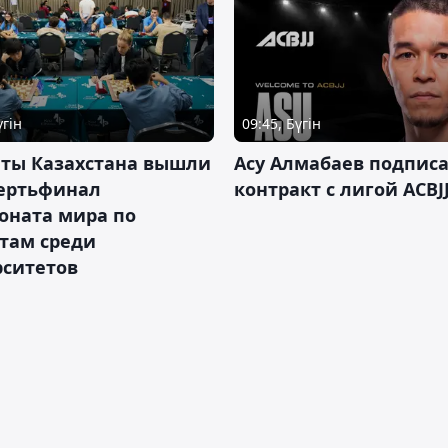
үгін
09:45, Бүгін
нты Казахстана вышли
Асу Алмабаев подпис
вертьфинал
контракт с лигой ACBJ
оната мира по
там среди
рситетов