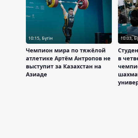
10:15, Бүгін
10:03, Б
Чемпион мира по тяжёлой
Студе
атлетике Артём Антропов не
в чет
выступит за Казахстан на
чемпи
Азиаде
шахма
униве