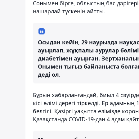
Сонымен бірге, облыстың бас дәрігер
нашарлай түскенін айтты.
Осыдан кейін, 29 наурызда науқас
ауырлап, жұқпалы аурулар бөлім
диабетімен ауырған. Зертханалық
Онымен тығыз байланыста болған 
деді ол.
Бұрын хабарланғандай, биыл 4 сәуір
кісі өлімі дерегі тіркелді. Ер адамны
белгілі. Қазіргі уақытта елімізде ко
Қазақстанда COVID-19-дан 4 адам қай