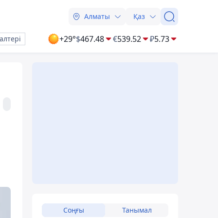
Алматы
Қаз
+29°
$
467.48
€
539.52
₽
5.73
алтері
Соңғы
Танымал