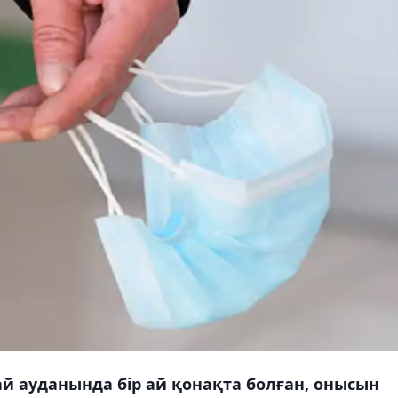
 ауданында бір ай қонақта болған, онысын