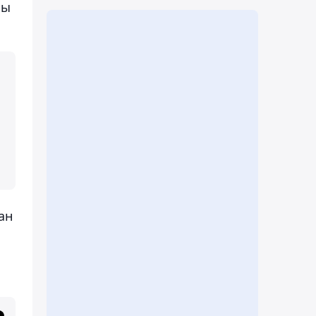
йы
ан