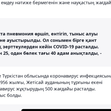
і емдеу нәтиже бермегенін және науқастың жағда
та пневмония өршіп, ентігіп, тыныс алуы
іне ауыстырылды. Ол сонымен бірге қант
 зерттеулерден кейін COVID-19 расталды.
25, одан бөлек тағы 40 адам анықталды, -
де Түркістан облысында коронавирус инфекциясын
ң 1956 жылғы, Жетісай ауданының тұрғыны екені
ронавирус жұқтырудың 500 жағдайы расталды.
тыс болды.