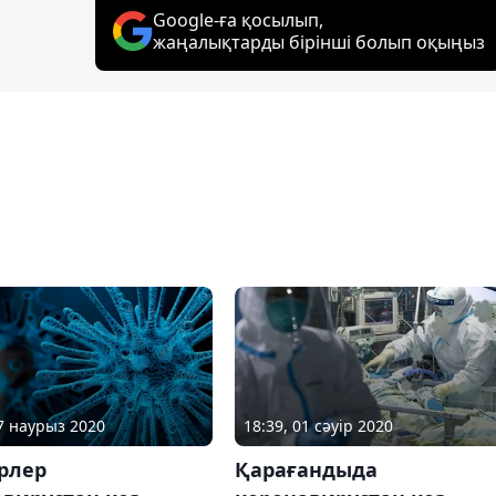
Google-ға қосылып,
жаңалықтарды бірінші болып оқыңыз
27 наурыз 2020
18:39, 01 сәуір 2020
рлер
Қарағандыда