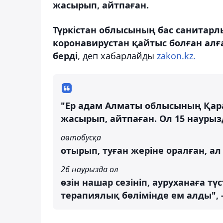
жасырып, айтпаған.
Түркістан облысының бас санитар
коронавирустан қайтыс болған ал
берді
, деп хабарлайды
zakon.kz.
"Ер адам Алматы облысының Қара
жасырып, айтпаған. Ол 15 наурыз
автобусқа
отырып, туған жеріне оралған, ал
26 наурызда ол
өзін нашар сезініп, ауруханаға т
терапиялық бөлімінде ем алды", 