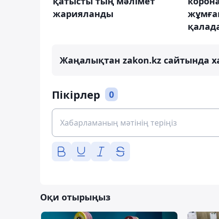
қатысты тың мәлімет
корона
жарияланды
жұмған
қалада
Жаңалықтан zakon.kz сайтында х
Пікірлер
0
Оқи отырыңыз