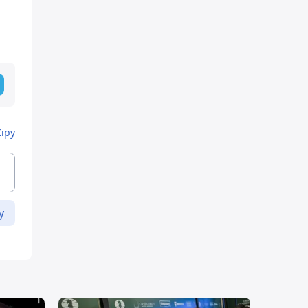
Кіру
у