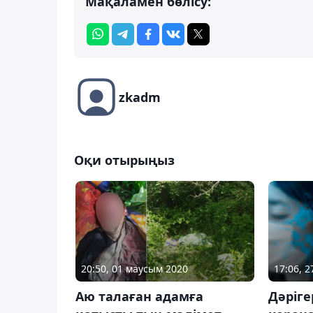
Мақаламен бөлісу:
zkadm
Оқи отырыңыз
20:50, 01 маусым 2020
17:06, 
Аю талаған адамға
Дәріге