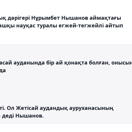
лық дәрігері Нұрымбет Нышанов аймақтағы
ғашқы науқас туралы егжей-тегжейлі айтып
сай ауданында бір ай қонақта болған, онысы
да
үсті. Ол Жетісай аудандық ауруханасының
- деді Нышанов.