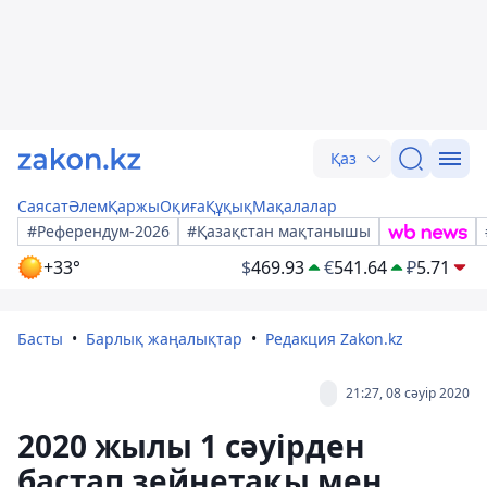
Қаз
Саясат
Әлем
Қаржы
Оқиға
Құқық
Мақалалар
#Референдум-2026
#Қазақстан мақтанышы
+33°
$
469.93
€
541.64
₽
5.71
Басты
Барлық жаңалықтар
Редакция Zakon.kz
21:27, 08 сәуір 2020
2020 жылы 1 сәуірден
бастап зейнетақы мен