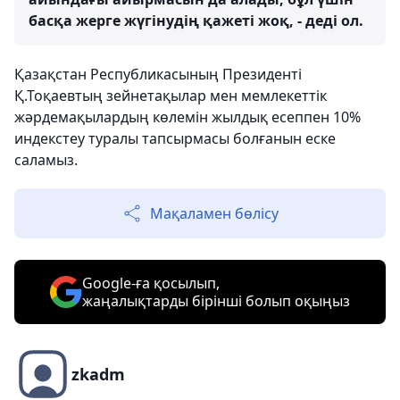
басқа жерге жүгінудің қажеті жоқ, - деді ол.
Қазақстан Республикасының Президенті
Қ.Тоқаевтың зейнетақылар мен мемлекеттік
жәрдемақылардың көлемін жылдық есеппен 10%
индекстеу туралы тапсырмасы болғанын еске
саламыз.
Мақаламен бөлісу
Google-ға қосылып,
жаңалықтарды бірінші болып оқыңыз
zkadm