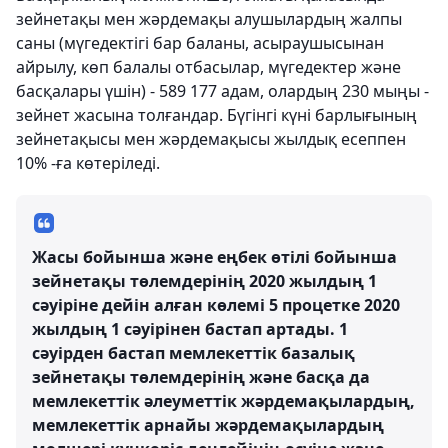
зейнетақы мен жәрдемақы алушылардың жалпы
саны (мүгедектігі бар баланы, асыраушысынан
айрылу, көп балалы отбасылар, мүгедектер және
басқалары үшін) -
589 177 адам,
олардың 230 мыңы -
зейнет жасына толғандар. Бүгінгі күні барлығының
зейнетақысы мен жәрдемақысы жылдық есеппен
10% -ға көтеріледі.
Жасы бойынша және еңбек өтілі бойынша
зейнетақы төлемдерінің 2020 жылдың 1
сәуіріне дейін алған көлемі 5 процетке 2020
жылдың 1 сәуірінен бастап артады. 1
сәуірден бастап мемлекеттік базалық
зейнетақы төлемдерінің және басқа да
мемлекеттік әлеуметтік жәрдемақылардың,
мемлекеттік арнайы жәрдемақылардың