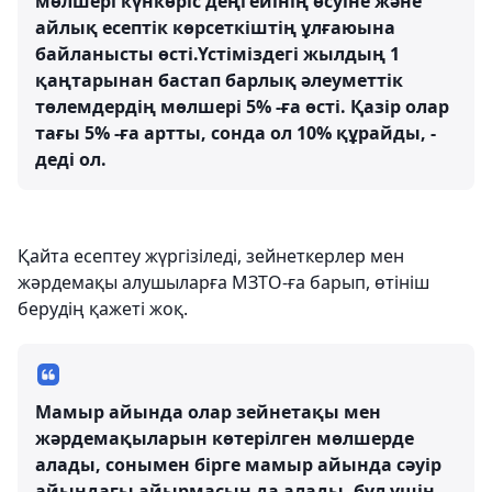
мөлшері күнкөріс деңгейінің өсуіне және
айлық есептік көрсеткіштің ұлғаюына
байланысты өсті.Үстіміздегі жылдың 1
қаңтарынан бастап барлық әлеуметтік
төлемдердің мөлшері 5% -ға өсті. Қазір олар
тағы 5% -ға артты, сонда ол 10% құрайды, -
деді ол.
Қайта есептеу жүргізіледі, зейнеткерлер мен
жәрдемақы алушыларға МЗТО-ға барып, өтініш
берудің қажеті жоқ.
Мамыр айында олар зейнетақы мен
жәрдемақыларын көтерілген мөлшерде
алады, сонымен бірге мамыр айында сәуір
айындағы айырмасын да алады, бұл үшін