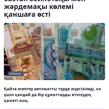
жәрдемақы көлемі
қаншаға өсті
zakon.kz
Қайта есептеу автоматты түрде жүргізіледі, ол
үшін қандай да бір құжаттарды өткізудің
қажеті жоқ.