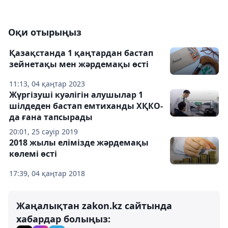
Оқи отырыңыз
Қазақстанда 1 қаңтардан бастап
зейнетақы мен жәрдемақы өсті
11:13, 04 қаңтар 2023
Жүргізуші куәлігін алушылар 1
шілдеден бастап емтиханды ХҚКО-
да ғана тапсырады
20:01, 25 сәуір 2019
2018 жылы елімізде жәрдемақы
көлемі өсті
17:39, 04 қаңтар 2018
Жаңалықтан zakon.kz сайтында
хабардар болыңыз: