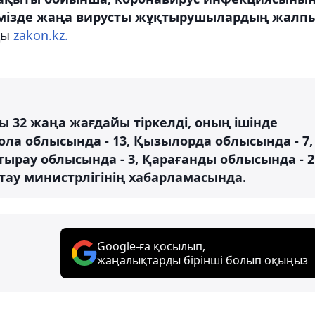
Елімізде жаңа вирусты жұқтырушылардың жалп
ды
zakon.kz.
 32 жаңа жағдайы тіркелді, оның ішінде
ола облысында - 13, Қызылорда облысында - 7,
тырау облысында - 3, Қарағанды ​​облысында - 2
қтау министрлігінің хабарламасында.
Google-ға қосылып,
жаңалықтарды бірінші болып оқыңыз