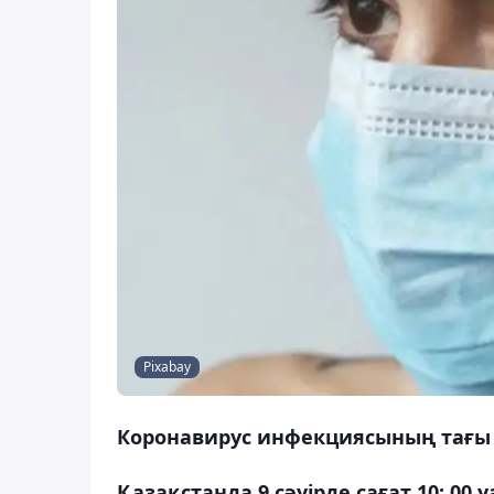
Pixabay
Коронавирус инфекциясының тағы 3
Қазақстанда 9 сәуірде сағат 10: 