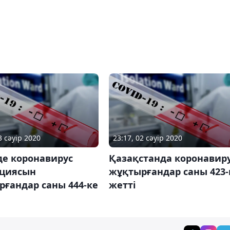
3 сәуір 2020
23:17, 02 сәуір 2020
де коронавирус
Қазақстанда коронавир
циясын
жұқтырғандар саны 423-
ғандар саны 444-ке
жетті