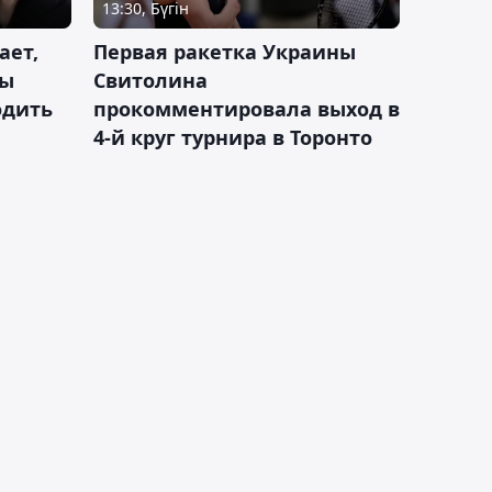
13:30, Бүгін
ает,
Первая ракетка Украины
ды
Свитолина
одить
прокомментировала выход в
4-й круг турнира в Торонто