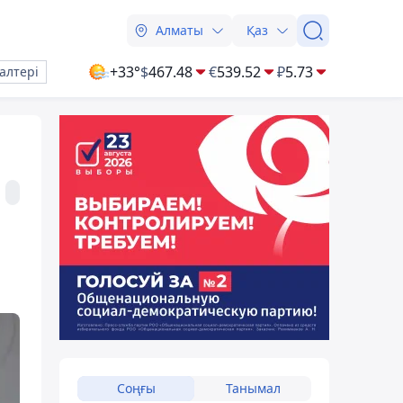
Алматы
Қаз
+33°
$
467.48
€
539.52
₽
5.73
алтері
Соңғы
Танымал