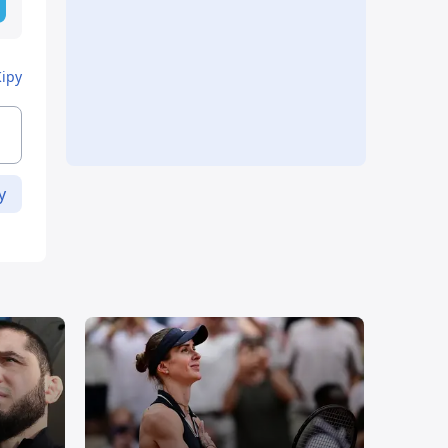
Кіру
у