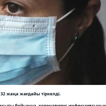
2 жаңа жағдайы тіркелді.
00 уақыты бойынша, коронавирус инфекциясыны