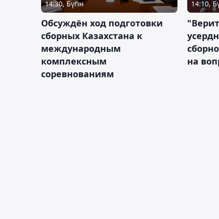
14:30, Бүгін
14:10, Б
Обсуждён ход подготовки
"Верит
сборных Казахстана к
усердн
международным
сборно
комплексным
на во
соревнованиям