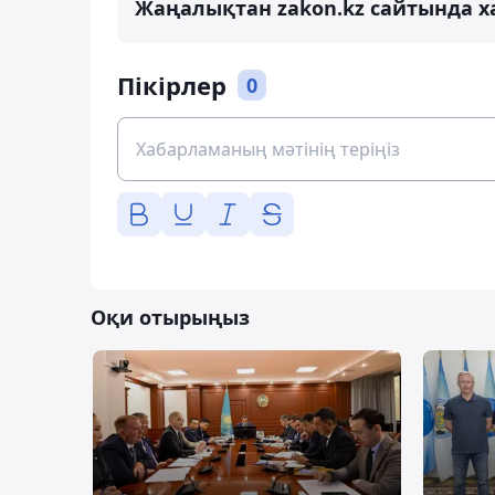
Жаңалықтан zakon.kz сайтында х
Пікірлер
0
Оқи отырыңыз