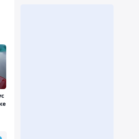
ус
ке