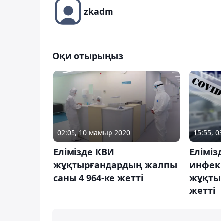
zkadm
Оқи отырыңыз
02:05, 10 мамыр 2020
15:55, 0
Елімізде КВИ
Еліміз
жұқтырғандардың жалпы
инфек
саны 4 964-ке жетті
жұқтыр
жетті