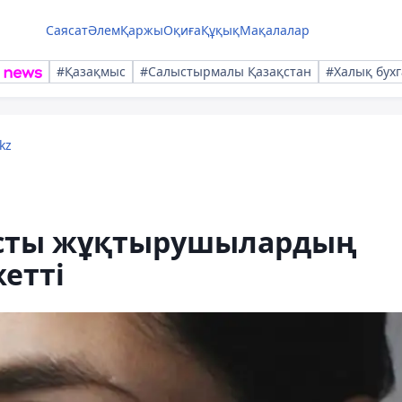
Саясат
Әлем
Қаржы
Оқиға
Құқық
Мақалалар
#Қазақмыс
#Салыстырмалы Қазақстан
#Халық бухг
kz
усты жұқтырушылардың
етті