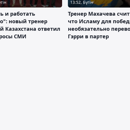
үгін
13:52, Бүгін
ь и работать
Тренер Махачева счит
о": новый тренер
что Исламу для побе
й Казахстана ответил
необязательно перев
просы СМИ
Гэрри в партер