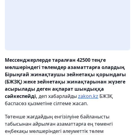
Мессенджерлерде таралған 42500 теңге
мөлшеріндегі төлемдер азаматтарға олардың
Бірыңғай жинақтаушы зейнетақы қорындағы
(БЖЗҚ) жеке зейнетақы жинақтарынан жүзеге
асырылады деген ақпарат шындыққа
сәйкеспейді,
деп хабарлайды
zakon.kz
БЖЗҚ
баспасөз қызметіне сілтеме жасап.
Төтенше жағдайдың енгізілуіне байланысты
табысынан айрылған азаматтарға ең төменгі
еңбекақы мөлшеріндегі әлеуметтік төлем