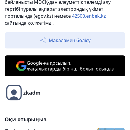
байланысты МӘСҚ-дан әлеуметтік төлемді алу
тәртібі туралы ақпарат электрондық үкімет
порталында (egov.kz) немесе
42500.enbek.kz
сайтында қолжетімді.
Мақаламен бөлісу
Google-ға қосылып,
жаңалықтарды бірінші болып оқыңыз
zkadm
Оқи отырыңыз