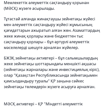
Мемлекеттік әлеуметтік сақтандыру қорынан
(МӘСҚ) жүзеге асырылады.
Тұтастай алғанда жинақтаушы зейнетақы жүйесі
мен әлеуметтік сақтандыру жүйесі жұмысының
қағидаттарын ажыратып алған жөн. Азаматтардың
жеке жинақ қорлары және бюджеттен тыс
сақтандыру қорлары – бұл әртүрлі әлеуметтік
мәселелерді шешуге арналған жүйелер.
БЖЗҚ зейнетақы активтері – бұл салымшылардың
жеке зейнетақы шоттарындағы меншікті ақшасы
(зейнетақы жарналары және инвестициялық кіріс),
олар "Қазақстан Республикасында зейнетақымен
қамсыздандыру туралы" ҚР заңына сәйкес
зейнетақы төлемдерін жүзеге асыруға арналған.
МӘСҚ активтері – ҚР "Міндетті әлеуметтік