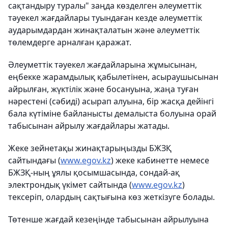
сақтандыру туралы" заңда көзделген әлеуметтік
тәуекел жағдайлары туындаған кезде әлеуметтік
аударымдардан жинақталатын және әлеуметтік
төлемдерге арналған қаражат.
Әлеуметтік тәуекел жағдайларына жұмысынан,
еңбекке жарамдылық қабылетінен, асыраушысынан
айрылған, жүктілік және босануына, жаңа туған
нәрестені (сәбиді) асырап алуына, бір жасқа дейінгі
бала күтіміне байланысты демалыста болуына орай
табысынан айрылу жағдайлары жатады.
Жеке зейнетақы жинақтарыңызды БЖЗҚ
сайтындағы (
www.egov.kz
) жеке кабинетте немесе
БЖЗҚ-ның ұялы қосымшасында, сондай-ақ
электрондық үкімет сайтында (
www.egov.kz
)
тексеріп, олардың сақтығына көз жеткізуге болады.
Төтенше жағдай кезеңінде табысынан айрылуына