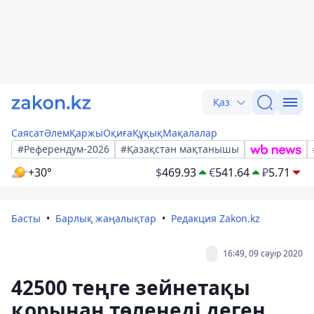
Қаз
Саясат
Әлем
Қаржы
Оқиға
Құқық
Мақалалар
#Референдум-2026
#Қазақстан мақтанышы
+30°
$
469.93
€
541.64
₽
5.71
Басты
Барлық жаңалықтар
Редакция Zakon.kz
16:49, 09 сәуір 2020
42500 теңге зейнетақы
қорынан төленеді деген