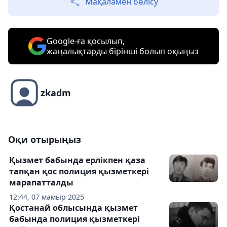
Мақаламен бөлісу
Google-ға қосылып,
жаңалықтарды бірінші болып оқыңыз
zkadm
Оқи отырыңыз
Қызмет бабында ерлікпен қаза
тапқан қос полиция қызметкері
марапатталды
12:44, 07 мамыр 2025
Қостанай облысында қызмет
бабында полиция қызметкері