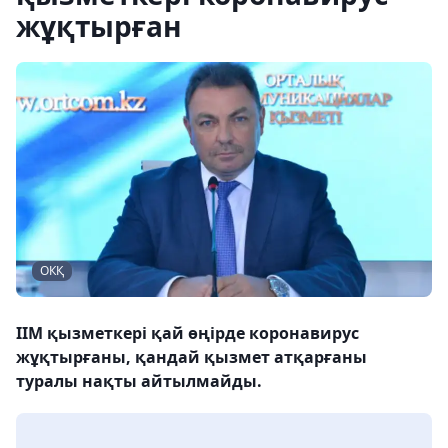
жұқтырған
ОКҚ
ІІМ қызметкері қай өңірде коронавирус
жұқтырғаны, қандай қызмет атқарғаны
туралы нақты айтылмайды.