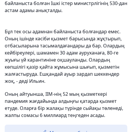
байланыста болған Ішкі істер министрлігінің 530-дан
астам адамы анықталды.
Бұл тек осы адамнан байланыста болғандар емес.
Оның ішінде кәсіби қызмет барысында жұқтырып,
отбасыларына тасымалдағандары да бар. Олардың
кейбіреулері, шамамен 30 адам ауруханаға, 80-ге
жуығы үй карантиніне оқшауланды. Олардың
көпшілігі қазір қайта жұмысына шығып, қызметін
жалғастыруда. Ешқандай ауыр зардап шеккендер
жоқ, - деді Ильин.
Оның айтуынша, ІІМ-нің 52 мың қызметкері
пандемия жағдайында алдыңғы қатарда қызмет
етуде. Оларға бір жалақы түрінде сыйақы төленеді,
жалпы сомасы 6 миллиард теңгеден асады.