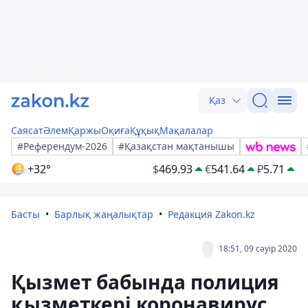
Қаз
Саясат
Әлем
Қаржы
Оқиға
Құқық
Мақалалар
#Референдум-2026
#Қазақстан мақтанышы
+32°
$
469.93
€
541.64
₽
5.71
Басты
Барлық жаңалықтар
Редакция Zakon.kz
18:51, 09 сәуір 2020
Қызмет бабында полиция
қызметкері коронавирус