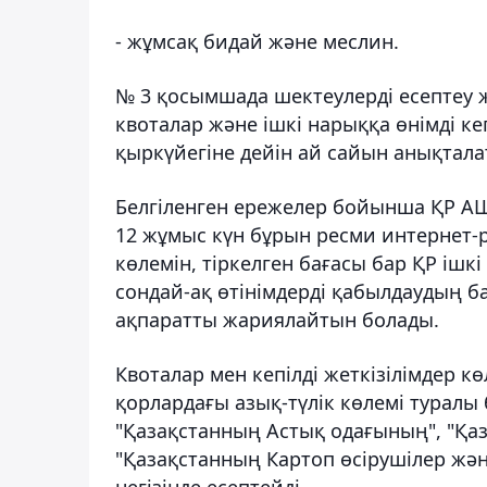
- жұмсақ бидай және меслин.
№ 3 қосымшада шектеулерді есептеу жә
квоталар және ішкі нарыққа өнімді ке
қыркүйегіне дейін ай сайын анықтал
Белгіленген ережелер бойынша ҚР АШМ
12 жұмыс күн бұрын ресми интернет-р
көлемін, тіркелген бағасы бар ҚР ішкі
сондай-ақ өтінімдерді қабылдаудың б
ақпаратты жариялайтын болады.
Квоталар мен кепілді жеткізілімдер кө
қорлардағы азық-түлік көлемі туралы
"Қазақстанның Астық одағының", "Қа
"Қазақстанның Картоп өсірушілер жә
негізінде есептейді.