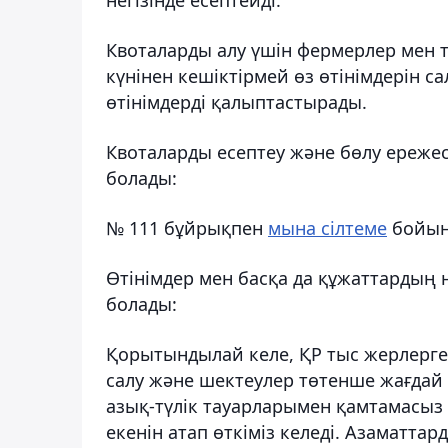
Квоталарды алу үшін фермерлер мен т
күнінен кешіктірмей өз өтінімдерін са
өтінімдерді қалыптастырады.
Квоталарды есептеу және бөлу ереже
болады:
№ 111 бұйрықпен
мына сілтеме
бойын
Өтінімдер мен басқа да құжаттардың
болады:
Қорытындылай келе, ҚР тыс жерлерг
салу және шектеулер төтенше жағдай к
азық-түлік тауарларымен қамтамасыз 
екенін атап өткіміз келеді. Азаматта