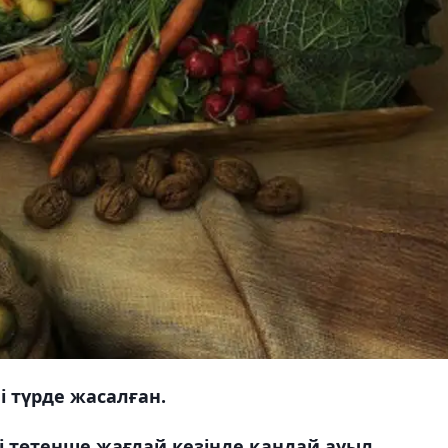
 түрде жасалған.
 төтенше жағдай кезінде қандай ауыл