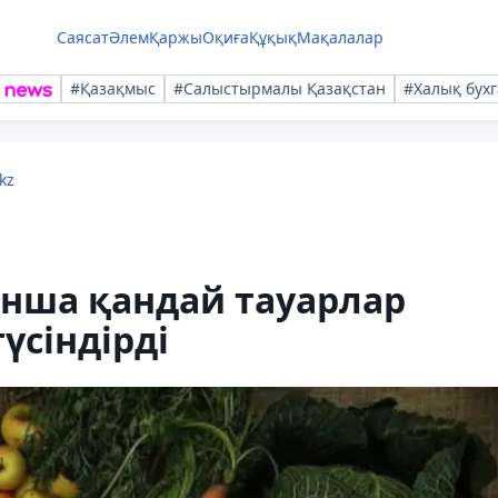
Саясат
Әлем
Қаржы
Оқиға
Құқық
Мақалалар
#Қазақмыс
#Салыстырмалы Қазақстан
#Халық бухг
kz
нша қандай тауарлар
үсіндірді