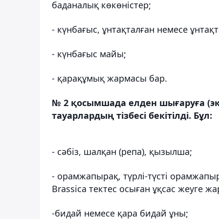
баданалық көкөністер;
- күнбағыс, ұнтақталған немесе ұнта
- күнбағыс майы;
- қарақұмық жармасы бар.
№ 2 қосымшада елден шығаруға (экс
тауарлардың тізбесі бекітілді. Бұл:
- сәбіз, шалқан (репа), қызылша;
- орамжапырақ, түрлі-түсті орамжап
Brassica тектес осыған ұқсас жеуге ж
-бидай немесе қара бидай ұны;