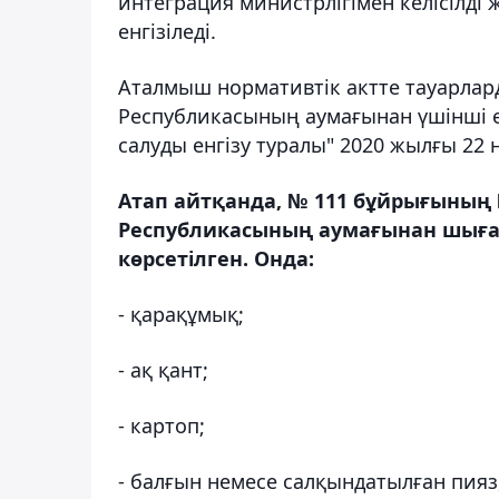
интеграция министрлігімен келісілді
енгізіледі.
Аталмыш нормативтік актте тауарлард
Республикасының аумағынан үшінші 
салуды енгізу туралы" 2020 жылғы 2
Атап айтқанда, № 111 бұйрығының
Республикасының аумағынан шығар
көрсетілген. Онда:
- қарақұмық;
- ақ қант;
- картоп;
- балғын немесе салқындатылған пияз