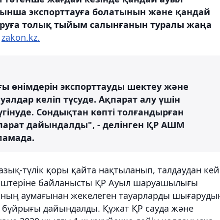
ынша экспорттауға болатынын және қандай
аруға толық тыйым салынғанын туралы жаңа
ы
zakon.kz.
ы өнімдерін экспорттауды шектеу және
алдар келіп түсуде. Ақпарат алу үшін
гінуде. Сондықтан көпті толғандырған
парат дайындалды", - делінген ҚР АШМ
ламада.
азық-түлік қоры қайта нақтыланып, талдаудан кей
ніштеріне байланысты ҚР Ауыл шаруашылығы
сының аумағынан жекелеген тауарларды шығаруды
а бұйрығы дайындалды. Құжат ҚР сауда және