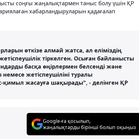
тысты соңғы жаңалықтармен таныс болу үшін ҚР
ариялаған хабарландыруларын қадағалап
арларын өткізе алмай жатса, ал еліміздің
 жетіспеушілік тіркелген. Осыған байланысты
андарды басқа өңірлермен белсенді және
ы немесе жетіспеушіліні туралы
іс-қимыл жасауға шақырады", - делінген ҚР
Google-ға қосылып,
жаңалықтарды бірінші болып оқыңыз