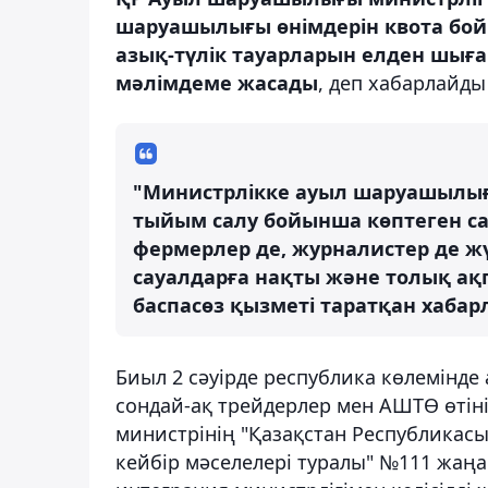
шаруашылығы өнімдерін квота бой
азық-түлік тауарларын елден шығ
мәлімдеме жасады
, деп хабарлайд
"Министрлікке ауыл шаруашылығ
тыйым салу бойынша көптеген сау
фермерлер де, журналистер де жү
сауалдарға нақты және толық ақ
баспасөз қызметі таратқан хабар
Биыл 2 сәуірде республика көлемінде 
сондай-ақ трейдерлер мен АШТӨ өті
министрінің "Қазақстан Республика
кейбір мәселелері туралы" №111 жаң