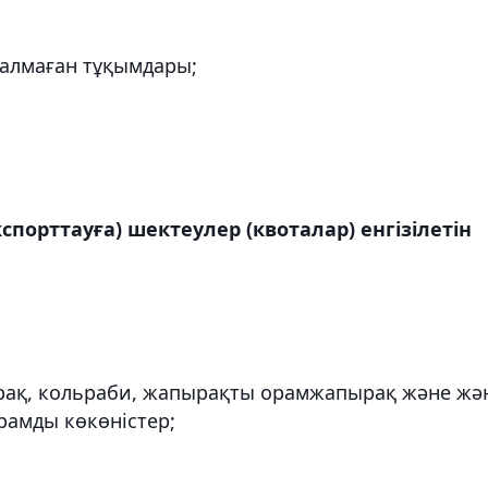
қталмаған тұқымдары;
порттауға) шектеулер (квоталар) енгізілетін
ырақ, кольраби, жапырақты орамжапырақ және жә
арамды көкөністер;