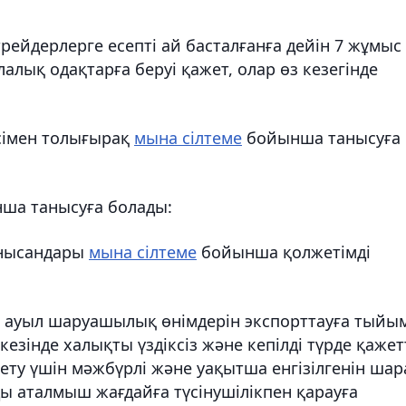
рейдерлерге есепті ай басталғанға дейін 7 жұмыс
лалық одақтарға беруі қажет, олар өз кезегінде
сімен толығырақ
мына сілтеме
бойынша танысуға
ша танысуға болады:
 нысандары
мына сілтеме
бойынша қолжетімді
е ауыл шаруашылық өнімдерін экспорттауға тыйы
езінде халықты үздіксіз және кепілді түрде қажет
ету үшін мәжбүрлі және уақытша енгізілгенін шар
рды аталмыш жағдайға түсінушілікпен қарауға