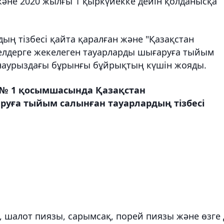
 және 2020 жылғы 1 қыркүйекке дейін қолданысқа
ың тізбесі қайта қаралған және "Қазақстан
елдерге жекелеген тауарларды шығаруға тыйым
2 наурыздағы бұрынғы бұйрықтың күшін жояды.
 № 1 қосымшасында Қазақстан
уға тыйым салынған тауарлардың тізбесі
, шалот пиязы, сарымсақ, порей пиязы және өзге 