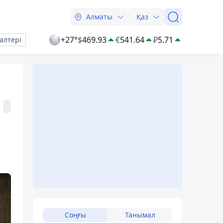
Алматы
Қаз
+27°
$
469.93
€
541.64
₽
5.71
алтері
Соңғы
Танымал