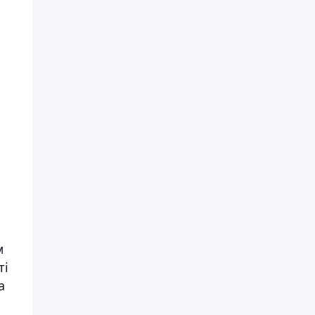
м
ті
а