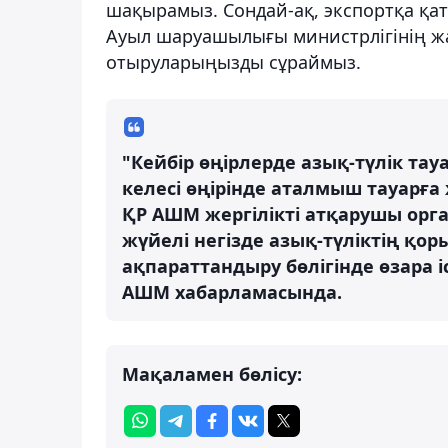
шақырамыз. Сондай-ақ, экспортқа қа
Ауыл шаруашылығы министрлігінің ж
отыруларыңызды сұраймыз.
"Кейбір өңірлерде азық-түлік тау
келесі өңірінде аталмыш тауарға
ҚР АШМ жергілікті атқарушы орг
жүйелі негізде азық-түліктің қор
ақпараттандыру бөлігінде өзара 
АШМ хабарламасында.
Мақаламен бөлісу: