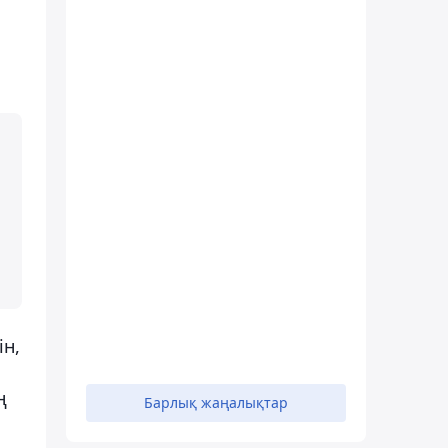
ін,
ң
Барлық жаңалықтар