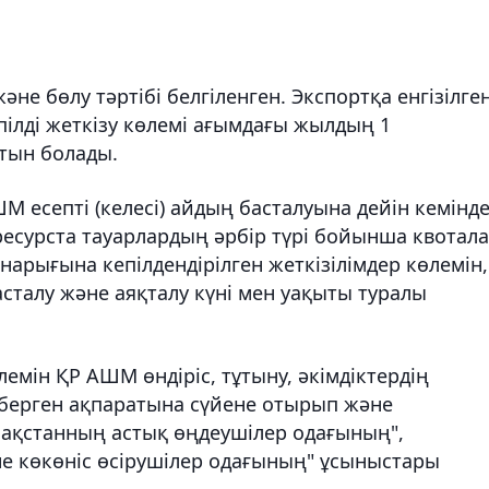
не бөлу тәртібі белгіленген. Экспортқа енгізілге
пілді жеткізу көлемі ағымдағы жылдың 1
атын болады.
 есепті (келесі) айдың басталуына дейін кемінд
есурста тауарлардың әрбір түрі бойынша квотал
 нарығына кепілдендірілген жеткізілімдер көлемін,
асталу және аяқталу күні мен уақыты туралы
лемін ҚР АШМ өндіріс, тұтыну, әкімдіктердің
 берген ақпаратына сүйене отырып және
зақстанның астық өңдеушілер одағының",
не көкөніс өсірушілер одағының" ұсыныстары