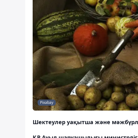
Pixabay
Шектеулер уақытша және мәжбүрлі
ҚР Ауыл шаруашылығы министрлігі