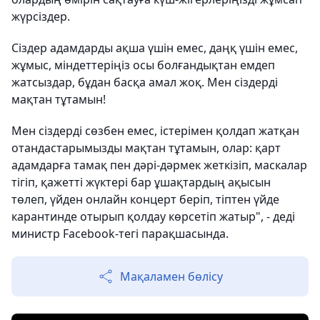
жүрсіздер.
Сіздер адамдарды ақша үшін емес, даңқ үшін емес,
жұмыс, міндеттеріңіз осы болғандықтан емдеп
жатсыздар, бұдан басқа амал жоқ. Мен сіздерді
мақтан тұтамын!
Мен сіздерді сөзбен емес, істерімен қолдап жатқан
отандастарымызды мақтан тұтамын, олар: қарт
адамдарға тамақ пен дәрі-дәрмек жеткізіп, маскалар
тігіп, қажетті жүктері бар ұшақтардың ақысын
төлеп, үйден онлайн концерт беріп, тіптен үйде
карантинде отырып қолдау көрсетіп жатыр", - деді
министр Facebook-тегі парақшасында.
Мақаламен бөлісу