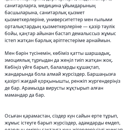
санитарларға, медицина ұйымдарының
басшыларына, санитарлық қызмет
қызметкерлеріне, университеттер мен ғылыми
орталықтардың қызметкерлеріне — қазір тәулік
бойы, қаңтар айынан бастап демалыссыз жұмыс
істеп жатқан барлық әріптестеріме арнаймын.
Мен бәрін түсінемін, көбіміз қатты шаршадық,
эмоциялық тұрғыдан да жеңіл тиіп жатқан жоқ.
Көбіңіз үйге барып, балаларды құшақтап,
жандарында бола алмай жүрсіздер. Баршаңызға
қазіргі жағдай қорқынышты, ренжіп жүргендеріңіз
де бар. Арамызда вирусты жұқтырып алған
мамандар да бар.
Осыған қарамастан, сіздер күн сайын ерте тұрып,
жұмыс істеуге барып жүрсіздер, адамдарды емдеп,
олардың өмірін сақтауға күш-жігерлеріңізді жұмсап