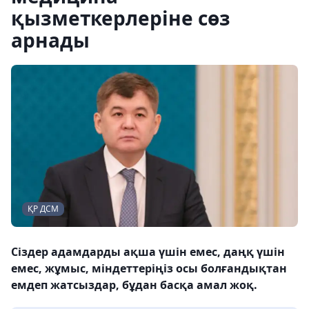
қызметкерлеріне сөз
арнады
ҚР ДСМ
Сіздер адамдарды ақша үшін емес, даңқ үшін
емес, жұмыс, міндеттеріңіз осы болғандықтан
емдеп жатсыздар, бұдан басқа амал жоқ.