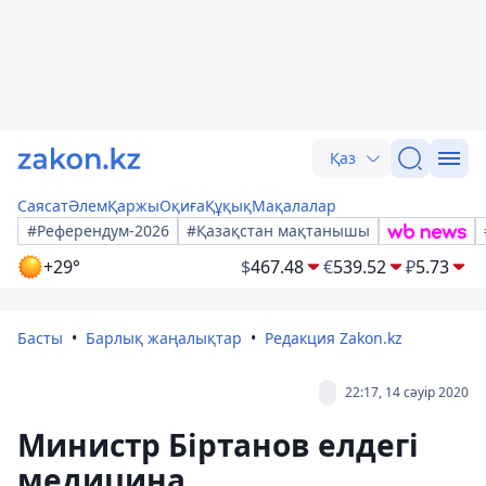
Қаз
Саясат
Әлем
Қаржы
Оқиға
Құқық
Мақалалар
#Референдум-2026
#Қазақстан мақтанышы
+29°
$
467.48
€
539.52
₽
5.73
Басты
Барлық жаңалықтар
Редакция Zakon.kz
22:17, 14 сәуір 2020
Министр Біртанов елдегі
медицина