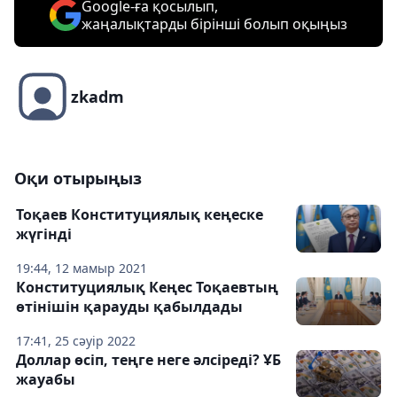
Google-ға қосылып,
жаңалықтарды бірінші болып оқыңыз
zkadm
Оқи отырыңыз
Тоқаев Конституциялық кеңеске
жүгінді
19:44, 12 мамыр 2021
Конституциялық Кеңес Тоқаевтың
өтінішін қарауды қабылдады
17:41, 25 сәуір 2022
Доллар өсіп, теңге неге әлсіреді? ҰБ
жауабы