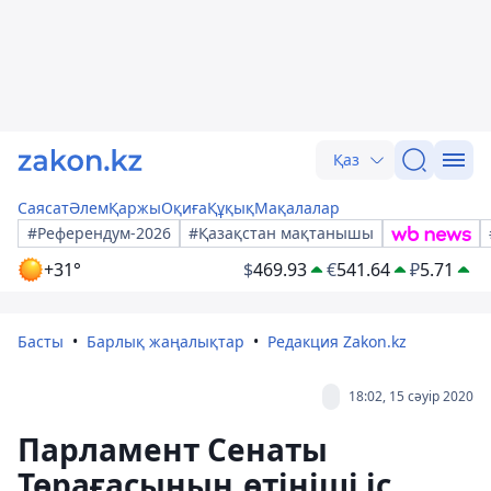
Қаз
Саясат
Әлем
Қаржы
Оқиға
Құқық
Мақалалар
#Референдум-2026
#Қазақстан мақтанышы
+31°
$
469.93
€
541.64
₽
5.71
Басты
Барлық жаңалықтар
Редакция Zakon.kz
18:02, 15 сәуір 2020
Парламент Сенаты
Төрағасының өтініші іс