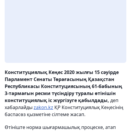
Конституциялық Кеңес 2020 жылғы 15 сәуірде
Парламент Сенаты Төрағасының Қазақстан
Республикасы Конституциясының 61-бабының
3-тармағын ресми түсіндіру туралы өтінішін
конституциялық іс жүргізуге қабылдады,
деп
хабарлайды
zakon.kz
ҚР Конституциялық Кеңесінің
баспасөз қызметіне сілтеме жасап.
Өтініште норма шығармашылық процеске, атап