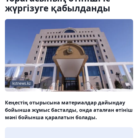
жүргізуге қабылданды
kstnews.kz
Кеңестің отырысына материалдар дайындау
бойынша жұмыс басталды, онда аталған өтініш
мәні бойынша қаралатын болады.