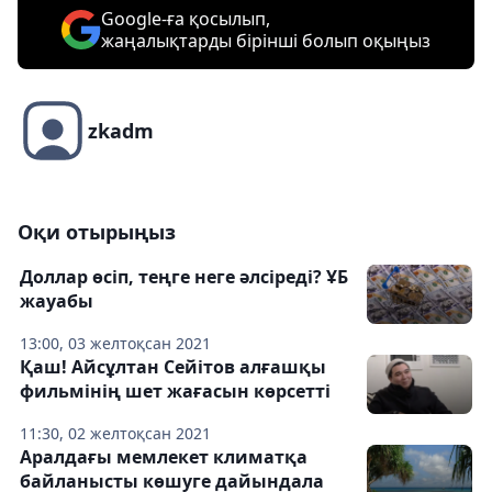
Google-ға қосылып,
жаңалықтарды бірінші болып оқыңыз
zkadm
Оқи отырыңыз
Доллар өсіп, теңге неге әлсіреді? ҰБ
жауабы
13:00, 03 желтоқсан 2021
Қаш! Айсұлтан Сейітов алғашқы
фильмінің шет жағасын көрсетті
11:30, 02 желтоқсан 2021
Аралдағы мемлекет климатқа
байланысты көшуге дайындала