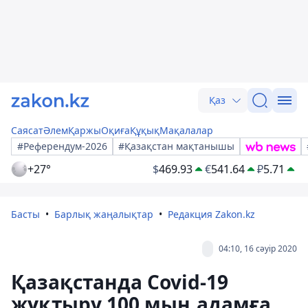
Қаз
Саясат
Әлем
Қаржы
Оқиға
Құқық
Мақалалар
#Референдум-2026
#Қазақстан мақтанышы
+27°
$
469.93
€
541.64
₽
5.71
Басты
Барлық жаңалықтар
Редакция Zakon.kz
04:10, 16 сәуір 2020
Қазақстанда Covid-19
жұқтыру 100 мың адамға