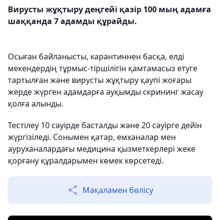
Вирусты жұқтыру деңгейі қазір 100 мың адамға
шаққанда 7 адамды құрайды.
Осыған байланысты, карантиннен басқа, елді
мекендердің тұрмыс-тіршілігін қамтамасыз етуге
тартылған және вирусты жұқтыру қаупі жоғары
жерде жүрген адамдарға ауқымды скрининг жасау
қолға алынды.
Тестілеу 10 сәуірде басталды және 20 сәуірге дейін
жүргізіледі. Сонымен қатар, емханалар мен
ауруханалардағы медицина қызметкерлері жеке
қорғану құралдарымен көмек көрсетеді.
Мақаламен бөлісу