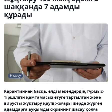
шаққанда 7 адамды
құрады
Pixabay
Карантиннен басқа, елді мекендердің тұрмыс-
тіршілігін қамтамасыз етуге тартылған және
вирусты жұқтыру қаупі жоғары жерде жүрген
адамдарға ауқымды скрининг жасау қолға