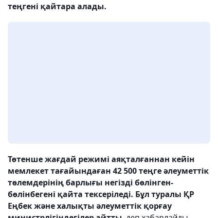
теңгені қайтара алады.
Төтенше жағдай режимі аяқталғаннан кейін
мемлекет тағайындаған 42 500 теңге әлеуметтік
төлемдерінің барлығы негізді бөлінген-
бөлінбегені қайта тексеріледі. Бұл туралы ҚР
Еңбек және халықты әлеуметтік қорғау
министрлігіндегілер айтты
, деп хабарлайды