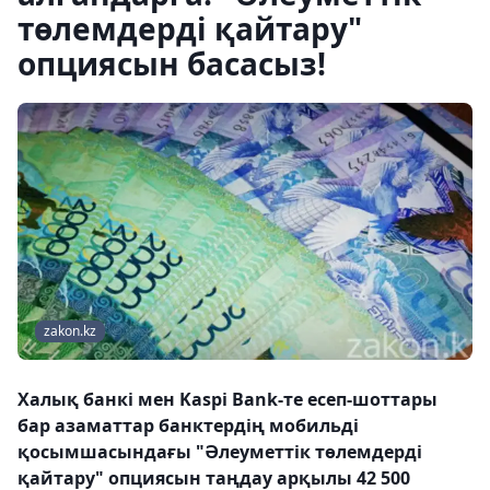
төлемдерді қайтару"
опциясын басасыз!
zakon.kz
Халық банкі мен Kaspi Bank-те есеп-шоттары
бар азаматтар банктердің мобильді
қосымшасындағы "Әлеуметтік төлемдерді
қайтару" опциясын таңдау арқылы 42 500