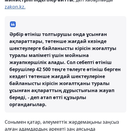
zakon.kz.
Әрбір өтініш толтырушы онда ұсынған
ақпараттары, төтенше жағдай кезінде
шектеулерге байланысты кірісін жоғалтуы
туралы мәліметі үшін мойнына
жауапкершілік алады. Сол себепті өтініш
берушілер 42 500 теңге төлеуге өтініш берген
кездегі төтенше жағдай шектеулеріне
байланысты кірісін жоғалтқаны туралы
ұсынған ақпараттың дұрыстығына жауап
береді, - деп атап өтті құзырлы
органдағылар.
Сонымен қатар, әлеуметтік жәрдемақыны
заңсыз
алған адамдардың әрекеті заң аясында