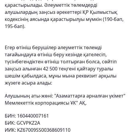
қарастырылады. Әлеуметтік төлемдерді
алушылардың заңсыз әрекеттері ҚР Қылмыстық
кодексінің аясында қарастырылуы мүмкін
(190-бап,
195-бап).
Егер өтініш берушілер әлеуметтік төлемді
тағайындауға өтініш беру кезінде қателесіп,
түсінбегендіктен өтініш толтырған болса, сөйтіп
заңсыз алынған 42 500 теңгені қайтару туралы
шешім қабылдаса, мұны мына реквизит арқылы
жүзеге асыра алады:
Алушының аты-жөні: "Азаматтарға арналған үкімет"
Мемлекеттік корпорациясы ҰК" АҚ.
БИН: 160440007161
БИК: GCVPKZ2A
ИИК: KZ67009SS00368609110