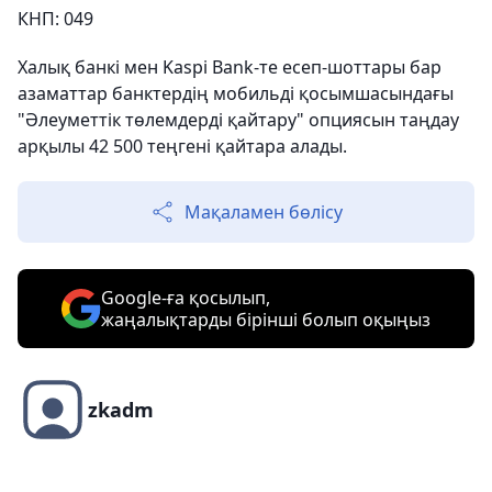
КНП: 049
Халық банкі мен Kaspi Bank-те есеп-шоттары бар
азаматтар банктердің мобильді қосымшасындағы
"
Әлеуметтік төлемдерді қайтару" опциясын таңдау
арқылы 42 500 теңгені қайтара алады.
Мақаламен бөлісу
Google-ға қосылып,
жаңалықтарды бірінші болып оқыңыз
zkadm