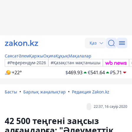
Қаз
Саясат
Әлем
Қаржы
Оқиға
Құқық
Мақалалар
#Референдум-2026
#Қазақстан мақтанышы
+22°
$
469.93
€
541.64
₽
5.71
Басты
Барлық жаңалықтар
Редакция Zakon.kz
22:37, 16 сәуір 2020
42 500 теңгені заңсыз
алғандарға: "Әлеуметтік