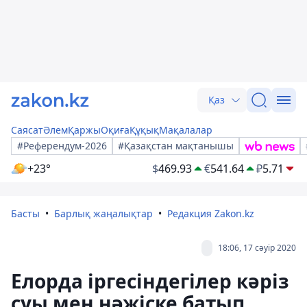
Қаз
Саясат
Әлем
Қаржы
Оқиға
Құқық
Мақалалар
#Референдум-2026
#Қазақстан мақтанышы
+23°
$
469.93
€
541.64
₽
5.71
Басты
Барлық жаңалықтар
Редакция Zakon.kz
18:06, 17 сәуір 2020
Елорда іргесіндегілер кәріз
суы мен нәжіске батып