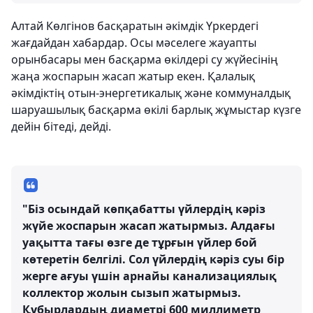
Алтай Көлгінов басқаратын әкімдік Үркердегі
жағдайдан хабардар. Осы мәселеге жауапты
орынбасары мен басқарма өкілдері су жүйесінің
жаңа жоспарын жасап жатыр екен. Қалалық
әкімдіктің отын-энергетикалық және коммуналдық
шаруашылық басқарма өкілі барлық жұмыстар күзге
дейін бітеді, дейді.
"Біз осындай көпқабатты үйлердің кәріз
жүйе жоспарын жасап жатырмыз. Алдағы
уақытта тағы өзге де тұрғын үйлер бой
көтеретін белгілі. Сол үйлердің кәріз суы бір
жерге ағуы үшін арнайы канализациялық
коллектор жолын сызып жатырмыз.
Құбырлардың диаметрі 600 миллиметр