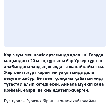
Кәріз суы мен нәжіс ортасында қалдық! Елорда
маңындағы 20 мың тұрғыны бар Үркер тұрғын
алабындағылардың жылдағы жанайқайы осы.
Жергілікті жұрт карантин уақытында дала
кезуге мәжбүр. Өйткені қолқаны қабатын үйді
тұтастай алып кетеді екен. Айнала мүңкіп қана
қоймай, өмірді де қиындатып жіберген.
Бұл туралы Еуразия бірінші арнасы хабарлайды.