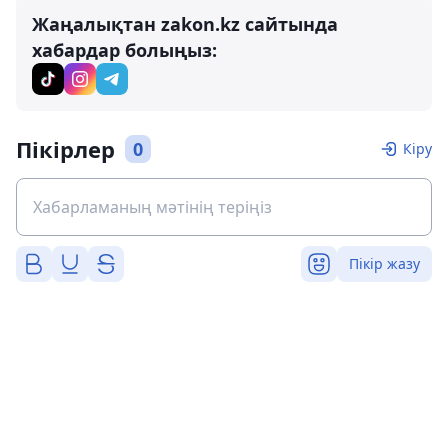
Жаңалықтан zakon.kz сайтында
хабардар болыңыз:
Пікірлер
0
Кіру
Пікір жазу