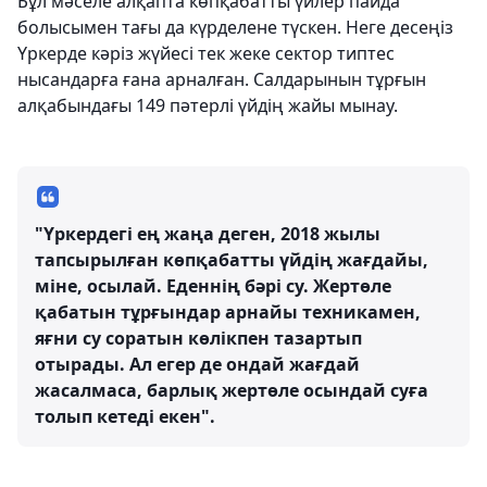
Бұл мәселе алқапта көпқабатты үйлер пайда
болысымен тағы да күрделене түскен. Неге десеңіз
Үркерде кәріз жүйесі тек жеке сектор типтес
нысандарға ғана арналған. Салдарынын тұрғын
алқабындағы 149 пәтерлі үйдің жайы мынау.
"Үркердегі ең жаңа деген, 2018 жылы
тапсырылған көпқабатты үйдің жағдайы,
міне, осылай. Еденнің бәрі су. Жертөле
қабатын тұрғындар арнайы техникамен,
яғни су соратын көлікпен тазартып
отырады. Ал егер де ондай жағдай
жасалмаса, барлық жертөле осындай суға
толып кетеді екен".