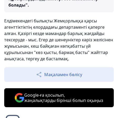
болады".
Елдімекендегі былықты Жемқорлыққа қарсы
агенттіктіктің елордадағы департаменті қаперге
алған. Қазіргі кезде мамандар барлық жағдайды
тексеруде - мыс. Егер де шенеуніктер кәріз желісінен
жұмысынан, кеш байқаған көпқабатты үй
құрылысынан "көз қысты, бармақ басты" жайттар
анықтаса, тергеу де басталмақ.
Мақаламен бөлісу
Google-ға қосылып,
жаңалықтарды бірінші болып оқыңыз