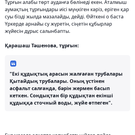
Тұрғын алабы төрт ауданға бөлінеді екен. Аталмыш
аумақтың тұрғындары иісі мүңкіген кәріз, еріген қар
суы бізді жылда мазалайды, дейді. Өйткені о баста
Үркерде арнайы су жүретін, сіңетін құбырлар
жүйесін дұрыс салынбапты.
Қарашаш Тәшенова, тұрғын:
"Екі құдықтың арасын жалғаған трубалары
Қытайдың трубалары. Оның үстінен
асфальт салғанда, бәрін жермен басып
кеткен. Сондықтан бір құдықтан екінші
құдыққа сточный воды, жүйе өтпеген".