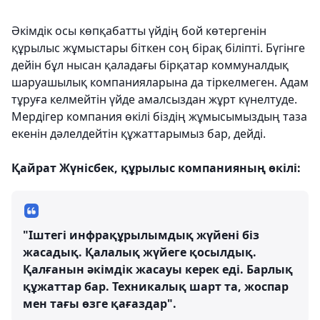
Әкімдік осы көпқабатты үйдің бой көтергенін
құрылыс жұмыстары біткен соң бірақ біліпті. Бүгінге
дейін бұл нысан қаладағы бірқатар коммуналдық
шаруашылық компанияларына да тіркелмеген. Адам
тұруға келмейтін үйде амалсыздан жұрт күнелтуде.
Мердігер компания өкілі біздің жұмысымыздың таза
екенін дәлелдейтін құжаттарымыз бар, дейді.
Қайрат Жүнісбек, құрылыс компанияның өкілі:
"Іштегі инфрақұрылымдық жүйені біз
жасадық. Қалалық жүйеге қосылдық.
Қалғанын әкімдік жасауы керек еді. Барлық
құжаттар бар. Техникалық шарт та, жоспар
мен тағы өзге қағаздар".