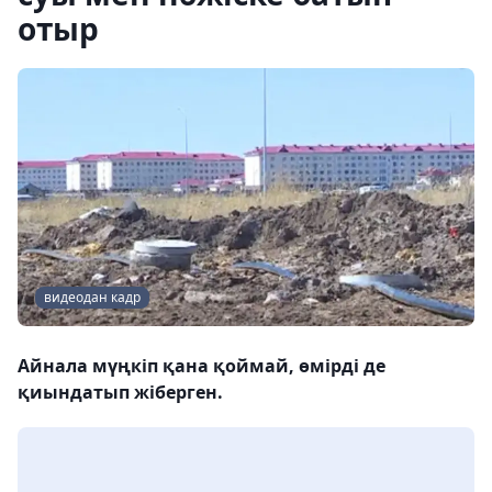
отыр
видеодан кадр
Айнала мүңкіп қана қоймай, өмірді де
қиындатып жіберген.