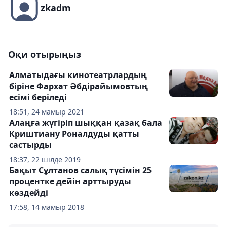
zkadm
Оқи отырыңыз
Алматыдағы кинотеатрлардың
біріне Фархат Әбдірайымовтың
есімі беріледі
18:51, 24 мамыр 2021
Алаңға жүгіріп шыққан қазақ бала
Криштиану Роналдуды қатты
састырды
18:37, 22 шілде 2019
Бақыт Сұлтанов салық түсімін 25
процентке дейін арттыруды
көздейді
17:58, 14 мамыр 2018