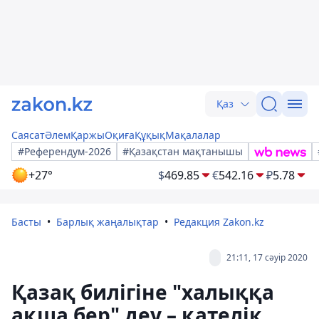
Қаз
Саясат
Әлем
Қаржы
Оқиға
Құқық
Мақалалар
#Референдум-2026
#Қазақстан мақтанышы
+27°
$
469.85
€
542.16
₽
5.78
Басты
Барлық жаңалықтар
Редакция Zakon.kz
21:11, 17 сәуір 2020
Қазақ билігіне "халыққа
ақша бер" деу – қателік