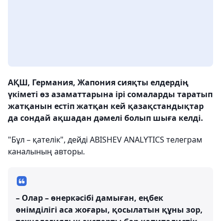
АҚШ, Германия, Жапония сияқты елдердің
үкіметі өз азаматтарына ірі сомаларды таратып
жатқанын естіп жатқан кей қазақстандықтар
да сондай ақшадан дәмелі болып шыға келді.
"Бұл – қателік", дейді ABISHEV ANALYTICS телеграм
каналының авторы.
– Олар – өнеркәсібі дамыған, еңбек
өнімділігі аса жоғары, қосылатын құны зор,