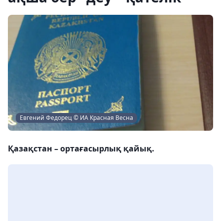
Евгений Федорец © ИА Красная Весна
Қазақстан – ортағасырлық қайық.