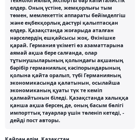
технологиялық экспорты бар капиталистік
елдер. Оның үстіне, жемқорлығы тым
төмен, мемлекеттік аппараты бейімделгіш
және еңбекқорлық дәстүрі қалыптасқан
елдер. Қазақстанда жоғарыда аталған
нәрселердің ешқайсысы жоқ. Өкінішке
қарай. Германия үкіметі өз азаматтарына
аямай ақша бере салғанда, олар
тұтынушыларының қолындағы ақшаның
бәрібір германиялық кәсіпорындарының
қолына қайта оралып, түбі Германияның
экономикасында қалатынын, осылайша
экономиканың қуаты түк те кеміп
қалмайтынын біледі. Қазақстанда халыққа
қанша ақша берсең де, оның басым бөлігі
импорттық тауарлар үшін төленіп кетеді, -
дейді пост авторы.
Қайран елім, Қазақстан...