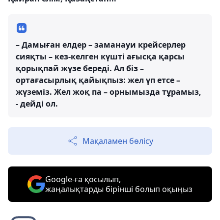
– Дамыған елдер – заманауи крейсерлер
сияқты – кез-келген күшті ағысқа қарсы
қорықпай жүзе береді. Ал біз –
ортағасырлық қайықпыз: жел үп етсе –
жүземіз. Жел жоқ па – орнымызда тұрамыз,
- дейді ол.
Мақаламен бөлісу
Google-ға қосылып,
жаңалықтарды бірінші болып оқыңыз