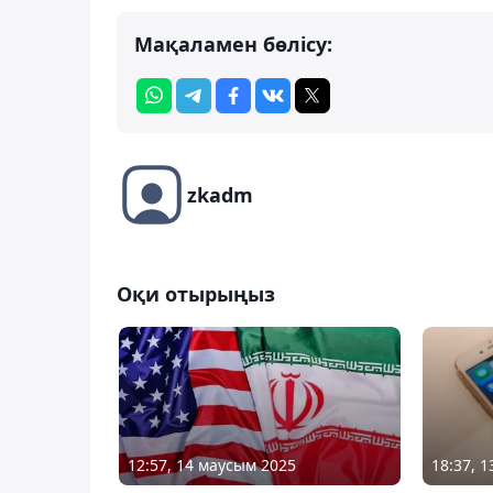
Мақаламен бөлісу:
zkadm
Оқи отырыңыз
12:57, 14 маусым 2025
18:37, 