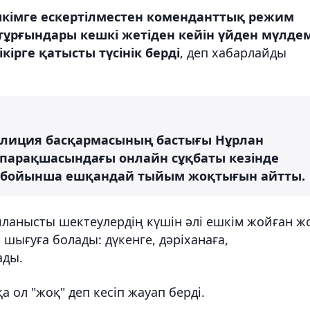
кімге ескертілместен коменданттық режим
ла тұрғындары кешкі жетіден кейін үйден мүлде
ірге қатысты түсінік берді
, деп хабарлайды
олиция басқармасының бастығы Нұрлан
парақшасындағы онлайн сұқбаты кезінде
т бойынша ешқандай тыйым жоқтығын айтты.
йланысты шектеулердің күшін әлі ешкім жойған ж
 шығуға болады: дүкенге, дәріханаға,
ады.
а ол "жоқ" деп кесіп жауап берді.