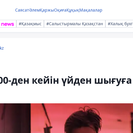
Саясат
Әлем
Қаржы
Оқиға
Құқық
Мақалалар
#Қазақмыс
#Салыстырмалы Қазақстан
#Халық бухг
kz
00-ден кейін үйден шығуға