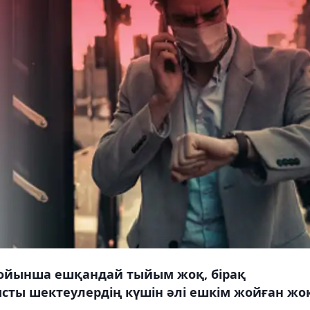
бойынша ешқандай тыйым жоқ, бірақ
сты шектеулердің күшін әлі ешкім жойған жо