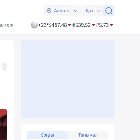
Алматы
Қаз
+23°
$
467.48
€
539.52
₽
5.73
алтері
Соңғы
Танымал