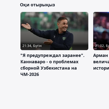
Оқи отырыңыз
21:34, Бүгін
21:02, Б
"Я предупреждал заранее".
Арман
Каннаваро - о проблемах
велича
сборной Узбекистана на
истор
ЧМ-2026