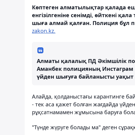
Көптеген алматылықтар қалада еш
енгізілгеніне сенімді, өйткені қа
шыға алмай қалған. Полиция бұл пік
zakon.kz.
Алматы қалалық ПД Әкімшілік п
Аманбек полицияның Инстаграм 
үйден шығуға байланысты уақы
Алайда, қолданыстағы карантинге ба
- тек аса қажет болған жағдайда үйден
рұқсатнамамен жұмысына баруға бол
"Түнде жүруге болады ма" деген сұраққ