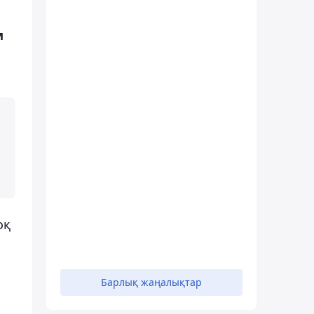
м
оқ
Барлық жаңалықтар