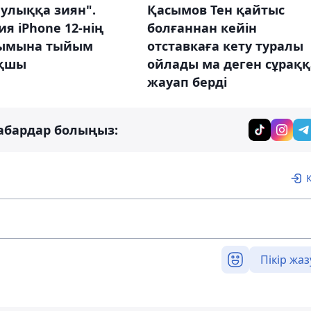
улыққа зиян".
Қасымов Тен қайтыс
я iPhone 12-нің
болғаннан кейін
ымына тыйым
отставкаға кету туралы
қшы
ойлады ма деген сұраққ
жауап берді
абардар болыңыз:
Пікір жаз