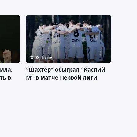
20:02, Бүгін
ила,
"Шахтёр" обыграл "Каспий
ть в
М" в матче Первой лиги