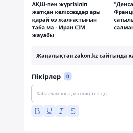
АҚШ-пен жүргізіліп
"Денса
жатқан келіссөздер ары
Франци
қарай өз жалғастығын
сатыл
таба ма - Иран СІМ
салма
жауабы
Жаңалықтан zakon.kz сайтында х
Пікірлер
0