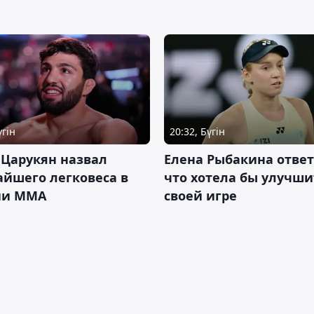
үгін
20:32, Бүгін
 Царукян назвал
Елена Рыбакина ответ
йшего легковеса в
что хотела бы улучши
ии ММА
своей игре