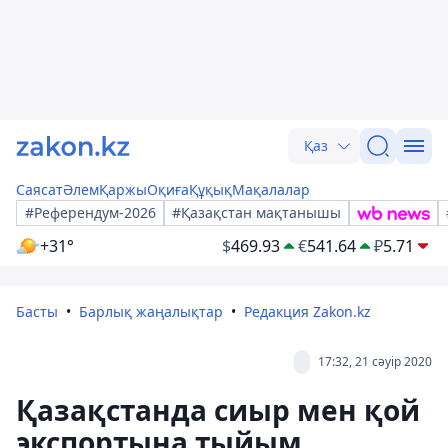
Қаз
Саясат
Әлем
Қаржы
Оқиға
Құқық
Мақалалар
#Референдум-2026
#Қазақстан мақтанышы
+31°
$
469.93
€
541.64
₽
5.71
Басты
Барлық жаңалықтар
Редакция Zakon.kz
17:32, 21 сәуір 2020
Қазақстанда сиыр мен қой
экспортына тыйым