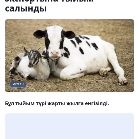
салынды
мсх.ru
Бұл тыйым түрі жарты жылға енгізілді.