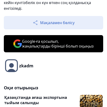
кейін күнтізбелік он күн өткен соң қолданысқа
енгізіледі.
Мақаламен бөлісу
Google-ға қосылып,
жаңалықтарды бірінші болып оқыңыз
zkadm
Оқи отырыңыз
Қазақстанда ағаш экспортына
тыйым салынды