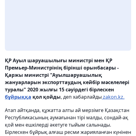
ҚР Ауыл шаруашылығы министрі мен ҚР
Премьер-Министрінің бірінші орынбасары -
Қаржы министрі "Ауылшаруашылық
жануарларын экспорттаудың кейбір мәселелері
туралы" 2020 жылғы 15 сәуірдегі бірлескен
бұйрыққа
қол қойды
, деп хабарлайды
zakon.kz.
Атап айтқанда, құжатта алты ай мерзімге Қазақстан
Республикасының аумағынан тірі малды, сондай-ақ
қой мен ешкілерді әкетуге тыйым салынады.
Бірлескен бұйрық алғаш ресми жарияланған күнінен