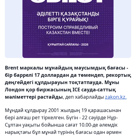
Brent маркалы мұнайдың маусымдық бағасы -
бір баррелі 17 доллардан да төмендеп, рекортық
деңгейдегі құлдырауын тоқтатпауда. Мұны
Лондон қор биржасының ICE сауда-саттық
мәліметтері растайды
, деп хабарлайды
zakon.kz.
Мұндай құлдырау 2001 жылдың 19 қарашасынан
бері алғаш рет тіркелген. Бүгін - 22 сәуірде
Нұр-
Сұлтан уақыты бойынша
сағат 10.00-де әлемдік
нарықтағы бұл мұнай түрінің бағасы одан әрмен