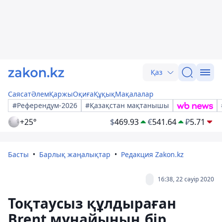
Қаз
Саясат
Әлем
Қаржы
Оқиға
Құқық
Мақалалар
#Референдум-2026
#Қазақстан мақтанышы
+25°
$
469.93
€
541.64
₽
5.71
Басты
Барлық жаңалықтар
Редакция Zakon.kz
16:38, 22 сәуір 2020
Тоқтаусыз құлдыраған
Brent мұнайының бір