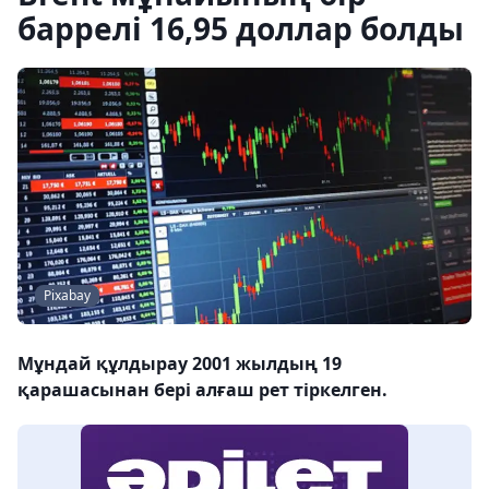
баррелі 16,95 доллар болды
Pixabay
Мұндай құлдырау 2001 жылдың 19
қарашасынан бері алғаш рет тіркелген.