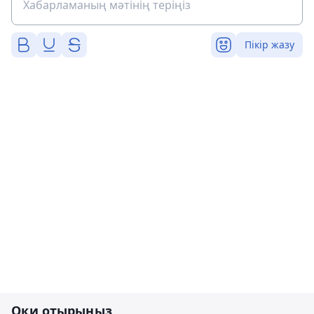
Пікір жазу
Оқи отырыңыз