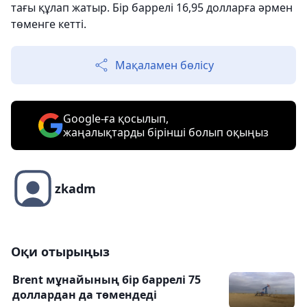
тағы құлап жатыр. Бір баррелі 16,95 долларға әрмен
төменге кетті.
Мақаламен бөлісу
Google-ға қосылып,
жаңалықтарды бірінші болып оқыңыз
zkadm
Оқи отырыңыз
Brent мұнайының бір баррелі 75
доллардан да төмендеді