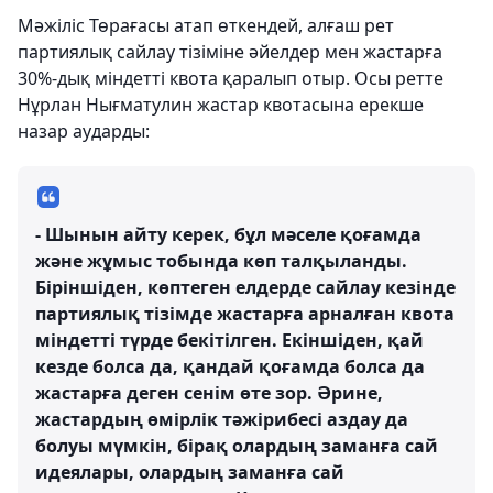
Мәжіліс Төрағасы атап өткендей, алғаш рет
партиялық сайлау тізіміне әйелдер мен жастарға
30%-дық міндетті квота қаралып отыр. Осы ретте
Нұрлан Нығматулин жастар квотасына ерекше
назар аударды:
- Шынын айту керек, бұл мәселе қоғамда
және жұмыс тобында көп талқыланды.
Біріншіден, көптеген елдерде сайлау кезінде
партиялық тізімде жастарға арналған квота
міндетті түрде бекітілген. Екіншіден, қай
кезде болса да, қандай қоғамда болса да
жастарға деген сенім өте зор. Әрине,
жастардың өмірлік тәжірибесі аздау да
болуы мүмкін, бірақ олардың заманға сай
идеялары, олардың заманға сай