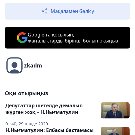
Мақаламен бөлісу
Google-ға қосылып,
жаңалықтарды бірінші болып оқыңыз
zkadm
Оқи отырыңыз
Депутаттар шетелде демалып
жүрген жоқ – Н.Нығматулин
01:40, 29 шілде 2020
Н.Нығматулин: Елбасы бастамасы