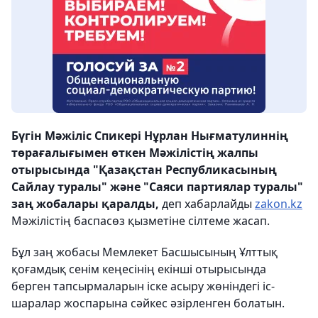
Бүгін Мәжіліс Спикері Нұрлан Нығматулиннің
төрағалығымен өткен Мәжілістің жалпы
отырысында "Қазақстан Республикасының
Сайлау туралы" және "Саяси партиялар туралы"
заң жобалары қаралды,
деп хабарлайды
zakon.kz
Мәжілістің баспасөз қызметіне сілтеме жасап.
Бұл заң жобасы Мемлекет Басшысының Ұлттық
қоғамдық сенім кеңесінің екінші отырысында
берген тапсырмаларын іске асыру жөніндегі іс-
шаралар жоспарына сәйкес әзірленген болатын.