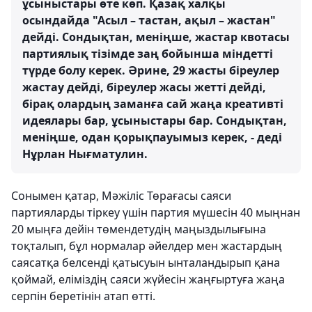
ұсыныстары өте көп. Қазақ халқы
осындайда "Асыл – тастан, ақыл – жастан"
дейді. Сондықтан, меніңше, жастар квотасы
партиялық тізімде заң бойынша міндетті
түрде болу керек. Әрине, 29 жасты біреулер
жастау дейді, біреулер жасы жетті дейді,
бірақ олардың заманға сай жаңа креативті
идеялары бар, ұсыныстары бар. Сондықтан,
меніңше, одан қорықпауымыз керек, - деді
Нұрлан Нығматулин.
Сонымен қатар, Мәжіліс Төрағасы саяси
партияларды тіркеу үшін партия мүшесiн 40 мыңнан
20 мыңға дейін төмендетудің маңыздылығына
тоқталып, бұл нормалар әйелдер мен жастардың
саясатқа белсенді қатысуын ынталандырып қана
қоймай, еліміздің саяси жүйесін жаңғыртуға жаңа
серпін беретінін атап өтті.