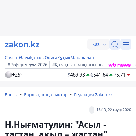
Қаз
Саясат
Әлем
Қаржы
Оқиға
Құқық
Мақалалар
#Референдум-2026
#Қазақстан мақтанышы
+25°
$
469.93
€
541.64
₽
5.71
Басты
Барлық жаңалықтар
Редакция Zakon.kz
18:13, 22 сәуір 2020
Н.Нығматулин: "Асыл -
тастан, ақыл – жастан"