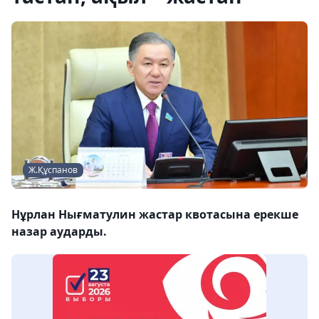
Ж.Құспанов
Нұрлан Нығматулин жастар квотасына ерекше
назар аударды.