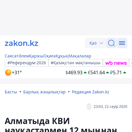
Қаз
Саясат
Әлем
Қаржы
Оқиға
Құқық
Мақалалар
#Референдум-2026
#Қазақстан мақтанышы
+31°
$
469.93
€
541.64
₽
5.71
Басты
Барлық жаңалықтар
Редакция Zakon.kz
23:03, 22 сәуір 2020
Алматыда КВИ
науқастармен 12 мыңнан