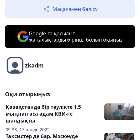
Мақаламен бөлісу
Google-ға қосылып,
жаңалықтарды бірінші болып оқыңыз
zkadm
Оқи отырыңыз
Қазақстанда бір тәулікте 1,5
мыңнан аса адам КВИ-ге
шалдықты
09:33, 17 шілде 2022
Таксистер де бар. Мәскеуде