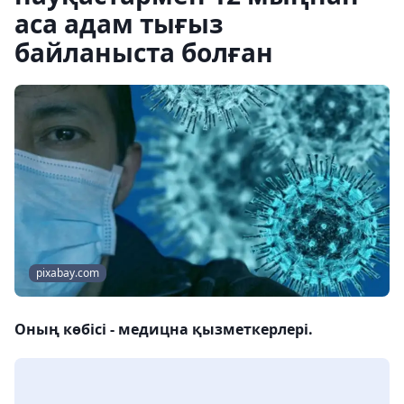
аса адам тығыз
байланыста болған
pixabay.com
Оның көбісі - медицна қызметкерлері.