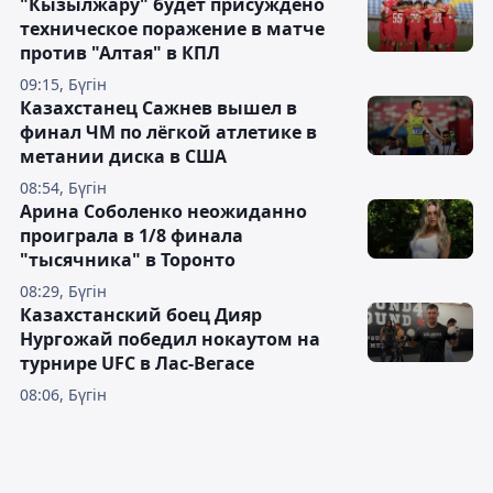
"Кызылжару" будет присуждено
техническое поражение в матче
против "Алтая" в КПЛ
09:15, Бүгін
Казахстанец Сажнев вышел в
финал ЧМ по лёгкой атлетике в
метании диска в США
08:54, Бүгін
Арина Соболенко неожиданно
проиграла в 1/8 финала
"тысячника" в Торонто
08:29, Бүгін
Казахстанский боец Дияр
Нургожай победил нокаутом на
турнире UFC в Лас-Вегасе
08:06, Бүгін