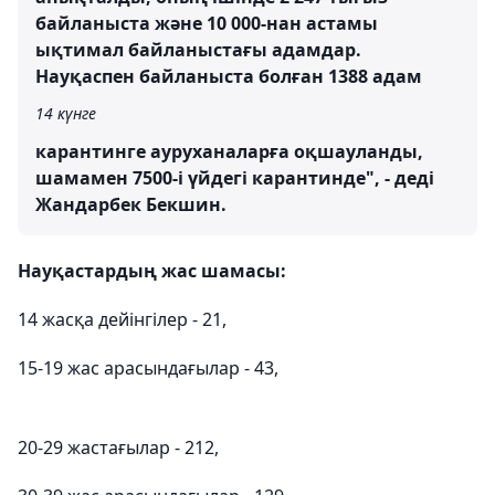
байланыста және 10 000-нан астамы
ықтимал байланыстағы адамдар.
Науқаспен байланыста болған 1388 адам
14 күнге
карантинге ауруханаларға оқшауланды,
шамамен 7500-і үйдегі карантинде", - деді
Жандарбек Бекшин.
Науқастардың жас шамасы:
14 жасқа дейінгілер - 21,
15-19 жас арасындағылар - 43,
20-29 жастағылар - 212,