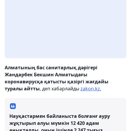
Алматының бас санитарлық дәрігері
Жандарбек Бекшин Алматыдағы
коронавирусқа қатысты қазіргі жағдайы
туралы айтты
, деп хабарлайды
zakon.kz.
Науқастармен байланыста болғанғ ауру
жұқтырып алуы мүмкін 12 420 адам
анықталды, оның ішінде 2 247 тығыз