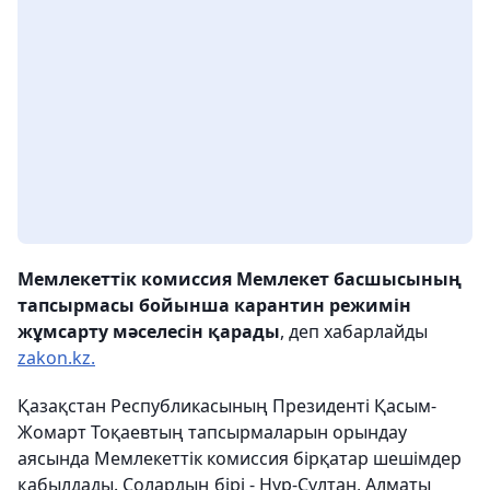
Мемлекеттік комиссия Мемлекет басшысының
тапсырмасы бойынша карантин режимін
жұмсарту мәселесін қарады
, деп хабарлайды
zakon.kz.
Қазақстан Республикасының Президенті Қасым-
Жомарт Тоқаевтың тапсырмаларын орындау
аясында Мемлекеттік комиссия бірқатар шешімдер
қабылдады. Солардың бірі - Нұр-Сұлтан, Алматы