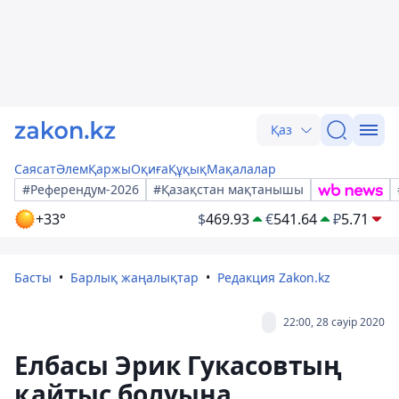
Қаз
Саясат
Әлем
Қаржы
Оқиға
Құқық
Мақалалар
#Референдум-2026
#Қазақстан мақтанышы
+33°
$
469.93
€
541.64
₽
5.71
Басты
Барлық жаңалықтар
Редакция Zakon.kz
22:00, 28 сәуір 2020
Елбасы Эрик Гукасовтың
қайтыс болуына