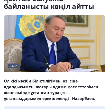
байланысты көңіл айтты
24.kz
Ол кісі кәсіби біліктілігімен, өз ісіне
адалдығымен, жоғары адами қасиеттерімен
және өмірде ұстанған тұрақты
ұстанымдарымен ерекшеленді - Назарбаев.