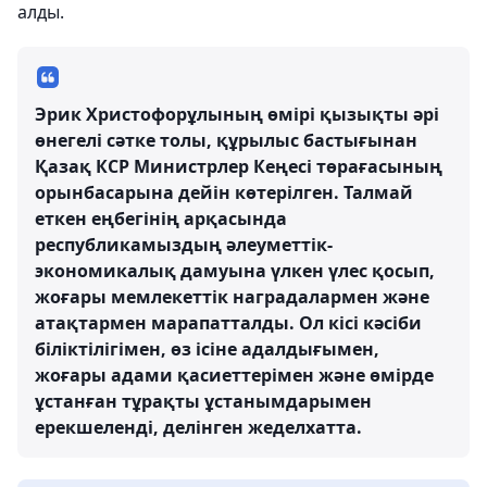
алды.
Эрик Христофорұлының өмірі қызықты әрі
өнегелі сәтке толы, құрылыс бастығынан
Қазақ КСР Министрлер Кеңесі төрағасының
орынбасарына дейін көтерілген. Талмай
еткен еңбегінің арқасында
республикамыздың әлеуметтік-
экономикалық дамуына үлкен үлес қосып,
жоғары мемлекеттік наградалармен және
атақтармен марапатталды. Ол кісі кәсіби
біліктілігімен, өз ісіне адалдығымен,
жоғары адами қасиеттерімен және өмірде
ұстанған тұрақты ұстанымдарымен
ерекшеленді, делінген жеделхатта.