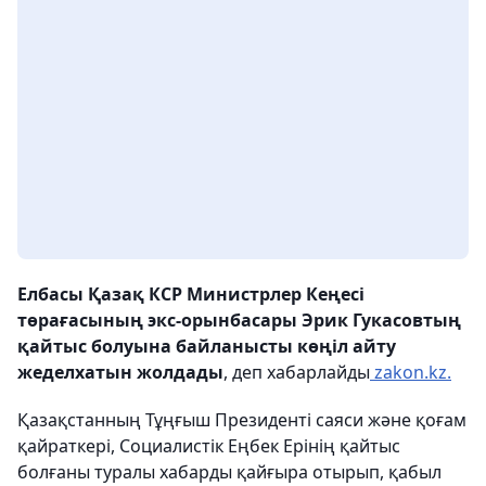
Елбасы Қазақ КСР Министрлер Кеңесі
төрағасының экс-орынбасары Эрик Гукасовтың
қайтыс болуына байланысты көңіл айту
жеделхатын жолдады
, деп хабарлайды
zakon.kz.
Қазақстанның Тұңғыш Президенті саяси және қоғам
қайраткері, Социалистік Еңбек Ерінің қайтыс
болғаны туралы хабарды қайғыра отырып, қабыл